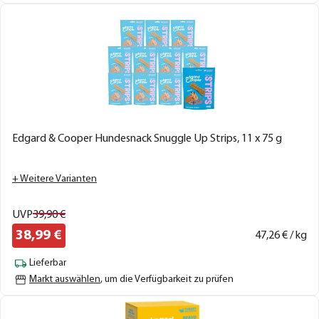
Edgard & Cooper Hundesnack Snuggle Up Strips, 11 x 75 g
+ Weitere Varianten
UVP
39,
90
€
38,
99
€
47,
26
€ / kg
Lieferbar
Markt auswählen
, um die Verfügbarkeit zu prüfen