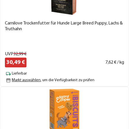
Carnilove Trockenfutter für Hunde Large Breed Puppy, Lachs &
Truthahn
UVP
32,
99
€
30,
49
€
7,
62
€ / kg
Lieferbar
Markt auswählen
, um die Verfügbarkeit zu prüfen