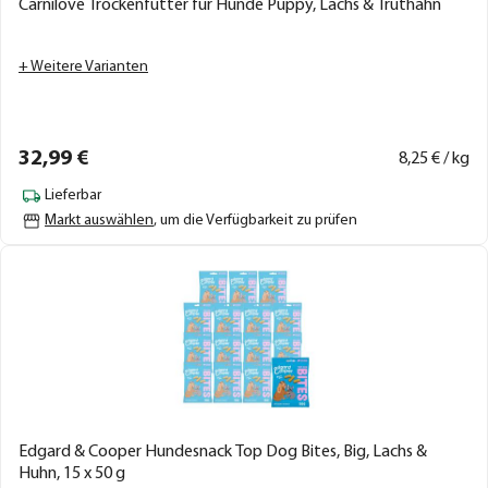
Carnilove Trockenfutter für Hunde Puppy, Lachs & Truthahn
+ Weitere Varianten
32,
99
€
8,
25
€ / kg
Lieferbar
Markt auswählen
, um die Verfügbarkeit zu prüfen
Edgard & Cooper Hundesnack Top Dog Bites, Big, Lachs &
Huhn, 15 x 50 g