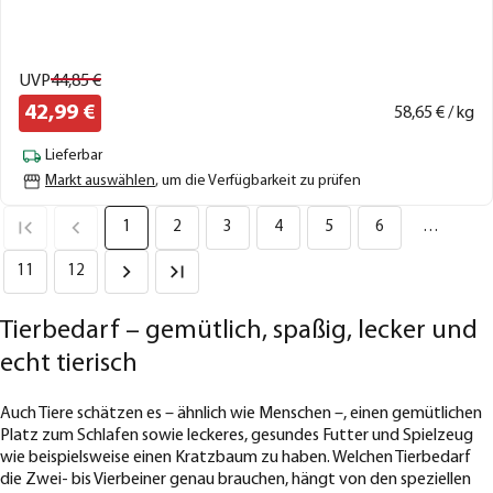
UVP
44,
85
€
42,
99
€
58,
65
€ / kg
Lieferbar
Markt auswählen
, um die Verfügbarkeit zu prüfen
1
2
3
4
5
6
…
11
12
Tierbedarf – gemütlich, spaßig, lecker und
echt tierisch
Auch Tiere schätzen es – ähnlich wie Menschen –, einen gemütlichen
Platz zum Schlafen sowie leckeres, gesundes Futter und Spielzeug
wie beispielsweise einen Kratzbaum zu haben. Welchen Tierbedarf
die Zwei- bis Vierbeiner genau brauchen, hängt von den speziellen