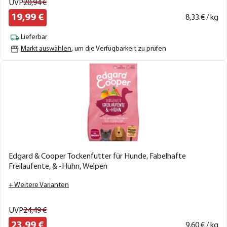
UVP
20,
94
€
19,
99
€
8,
33
€ / kg
Lieferbar
Markt auswählen
, um die Verfügbarkeit zu prüfen
Edgard & Cooper Tockenfutter für Hunde, Fabelhafte
Freilaufente, & -Huhn, Welpen
+ Weitere Varianten
UVP
24,
49
€
23,
99
€
9,
60
€ / kg