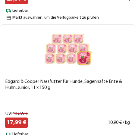
Lieferbar
Markt auswählen
, um die Verfügbarkeit zu prüfen
Edgard & Cooper Nassfutter für Hunde, Sagenhafte Ente &
Huhn, Junior, 11 x 150 g
UVP
18,
59
€
17,
99
€
10,
90
€ / kg
Lieferbar