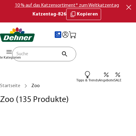
10 % auf das Katzensortiment* zum Weltkatzentag
Katzentag-826
Kopieren
lle Kategorien
Tipps & Trends
Angebote
SALE
Startseite
Zoo
Zoo
(135 Produkte)