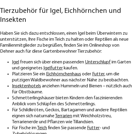
Tierzubehör für Igel, Eichhörnchen und
Insekten
Haben Sie sich dazu entschlossen, einen Igel beim Überwintern zu
unterstützen, Ihre Fische im Teich zu halten oder Reptilien als neue
Familienmitglieder zu begrüßen, finden Sie im Onlineshop von
Dehner auch für diese Gartenbewohner Tierzubehör:
Igel
freuen sich über einen passenden
Unterschlupf
im Garten
und geeignetes
Igelfutter
kaufen.
Platzieren Sie ein
Eichhörnchenhaus
oder
Futter
, um die
putzigen Waldbewohner aus nächster Nähe zu beobachten.
Insektenhotels
anziehen Hummeln und Bienen – nützlich auch
für Obstbäume.
Schmetterlingshäuser bieten Kindern den faszinierenden
Anblick vom Schlüpfen des Schmetterlings.
Für Schildkröten, Geckos, Bartagamen und andere Reptilien
eignen sich naturnahe
Terrarien
mit Weichholzstreu,
Terrarienerde und Pflanzen wie Tillandsien.
Für Fische im
Teich
finden Sie passende
Futter
- und
Zubehörlösungen
.