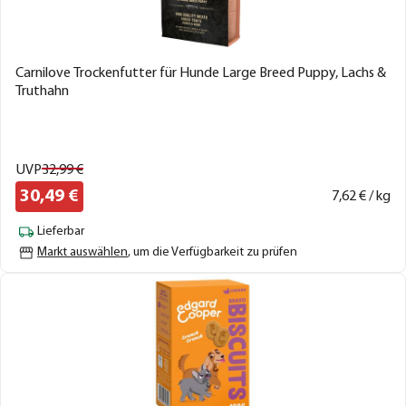
Carnilove Trockenfutter für Hunde Large Breed Puppy, Lachs &
Truthahn
UVP
32,
99
€
30,
49
€
7,
62
€ / kg
Lieferbar
Markt auswählen
, um die Verfügbarkeit zu prüfen