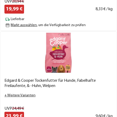
UVP
20,
94
€
19,
99
€
8,
33
€ / kg
Lieferbar
Markt auswählen
, um die Verfügbarkeit zu prüfen
Edgard & Cooper Tockenfutter für Hunde, Fabelhafte
Freilaufente, & -Huhn, Welpen
+ Weitere Varianten
UVP
24,
49
€
23,
99
€
9,
60
€ / kg