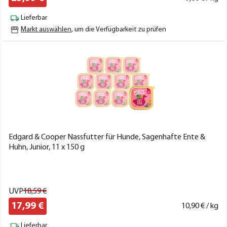
Lieferbar
Markt auswählen
, um die Verfügbarkeit zu prüfen
Edgard & Cooper Nassfutter für Hunde, Sagenhafte Ente &
Huhn, Junior, 11 x 150 g
UVP
18,
59
€
17,
99
€
10,
90
€ / kg
Lieferbar