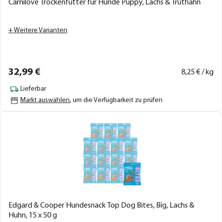
Carnilove Trockenfutter für Hunde Puppy, Lachs & Truthahn
+ Weitere Varianten
32,
99
€
8,
25
€ / kg
Lieferbar
Markt auswählen
, um die Verfügbarkeit zu prüfen
Edgard & Cooper Hundesnack Top Dog Bites, Big, Lachs &
Huhn, 15 x 50 g