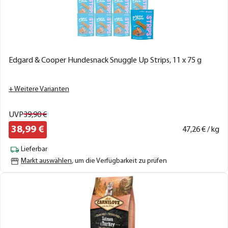
Edgard & Cooper Hundesnack Snuggle Up Strips, 11 x 75 g
+ Weitere Varianten
UVP
39,
90
€
38,
99
€
47,
26
€ / kg
Lieferbar
Markt auswählen
, um die Verfügbarkeit zu prüfen