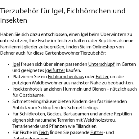
Tierzubehör für Igel, Eichhörnchen und
Insekten
Haben Sie sich dazu entschlossen, einen Igel beim Überwintern zu
unterstützen, Ihre Fische im Teich zu halten oder Reptilien als neue
Familienmitglieder zu begrüßen, finden Sie im Onlineshop von
Dehner auch für diese Gartenbewohner Tierzubehör:
Igel
freuen sich über einen passenden
Unterschlupf
im Garten
und geeignetes
Igelfutter
kaufen.
Platzieren Sie ein
Eichhörnchenhaus
oder
Futter
, um die
putzigen Waldbewohner aus nächster Nähe zu beobachten.
Insektenhotels
anziehen Hummeln und Bienen – nützlich auch
für Obstbäume.
Schmetterlingshäuser bieten Kindern den faszinierenden
Anblick vom Schlüpfen des Schmetterlings.
Für Schildkröten, Geckos, Bartagamen und andere Reptilien
eignen sich naturnahe
Terrarien
mit Weichholzstreu,
Terrarienerde und Pflanzen wie Tillandsien.
Für Fische im
Teich
finden Sie passende
Futter
- und
Zubehörlösungen
.