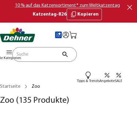
10 % auf das Katzensortiment* zum Weltkatzentag
Katzentag-826
Kopieren
lle Kategorien
Tipps & Trends
Angebote
SALE
Startseite
Zoo
Zoo
(135 Produkte)