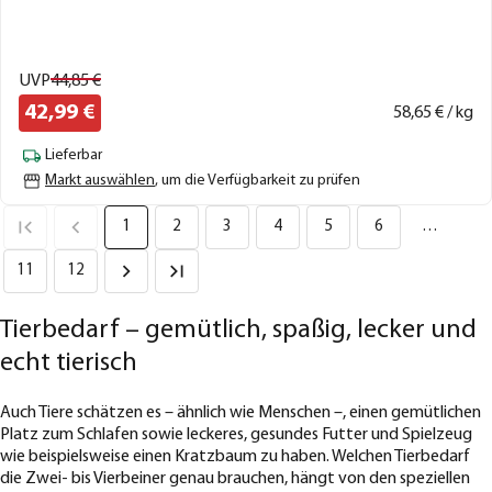
UVP
44,
85
€
42,
99
€
58,
65
€ / kg
Lieferbar
Markt auswählen
, um die Verfügbarkeit zu prüfen
1
2
3
4
5
6
…
11
12
Tierbedarf – gemütlich, spaßig, lecker und
echt tierisch
Auch Tiere schätzen es – ähnlich wie Menschen –, einen gemütlichen
Platz zum Schlafen sowie leckeres, gesundes Futter und Spielzeug
wie beispielsweise einen Kratzbaum zu haben. Welchen Tierbedarf
die Zwei- bis Vierbeiner genau brauchen, hängt von den speziellen