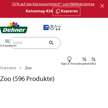
10 % auf das Katzensortiment* zum Weltkatzentag
Katzentag-826
Kopieren
lle Kategorien
Tipps & Trends
Angebote
SALE
Startseite
Zoo
Zoo
(596 Produkte)