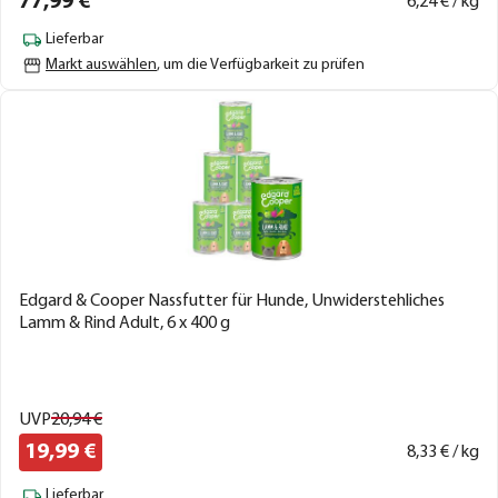
77,
99
€
6,
24
€ / kg
Lieferbar
Markt auswählen
, um die Verfügbarkeit zu prüfen
Edgard & Cooper Nassfutter für Hunde, Unwiderstehliches
Lamm & Rind Adult, 6 x 400 g
UVP
20,
94
€
19,
99
€
8,
33
€ / kg
Lieferbar