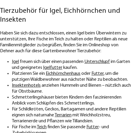
Tierzubehör für Igel, Eichhörnchen und
Insekten
Haben Sie sich dazu entschlossen, einen Igel beim Überwintern zu
unterstützen, Ihre Fische im Teich zu halten oder Reptilien als neue
Familienmitglieder zu begrüßen, finden Sie im Onlineshop von
Dehner auch für diese Gartenbewohner Tierzubehör:
Igel
freuen sich über einen passenden
Unterschlupf
im Garten
und geeignetes
Igelfutter
kaufen.
Platzieren Sie ein
Eichhörnchenhaus
oder
Futter
, um die
putzigen Waldbewohner aus nächster Nähe zu beobachten.
Insektenhotels
anziehen Hummeln und Bienen – nützlich auch
für Obstbäume.
Schmetterlingshäuser bieten Kindern den faszinierenden
Anblick vom Schlüpfen des Schmetterlings.
Für Schildkröten, Geckos, Bartagamen und andere Reptilien
eignen sich naturnahe
Terrarien
mit Weichholzstreu,
Terrarienerde und Pflanzen wie Tillandsien.
Für Fische im
Teich
finden Sie passende
Futter
- und
Zubehörlösungen
.