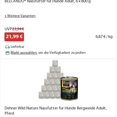
BELCANDO® Nassfutter für Hunde Adult, 6 x 800 g
+ Weitere Varianten
UVP
23,
94
€
21,
99
€
6,
87
€ / kg
Lieferbar
Markt auswählen
, um die Verfügbarkeit zu prüfen
Dehner Wild Nature Nassfutter für Hunde Bergweide Adult,
Pferd