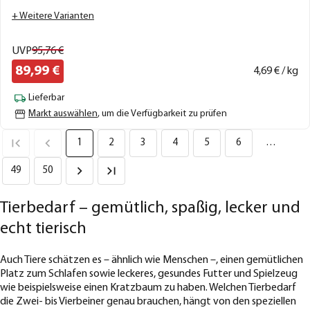
+ Weitere Varianten
UVP
95,
76
€
89,
99
€
4,
69
€ / kg
Lieferbar
Markt auswählen
, um die Verfügbarkeit zu prüfen
1
2
3
4
5
6
…
49
50
Tierbedarf – gemütlich, spaßig, lecker und
echt tierisch
Auch Tiere schätzen es – ähnlich wie Menschen –, einen gemütlichen
Platz zum Schlafen sowie leckeres, gesundes Futter und Spielzeug
wie beispielsweise einen Kratzbaum zu haben. Welchen Tierbedarf
die Zwei- bis Vierbeiner genau brauchen, hängt von den speziellen