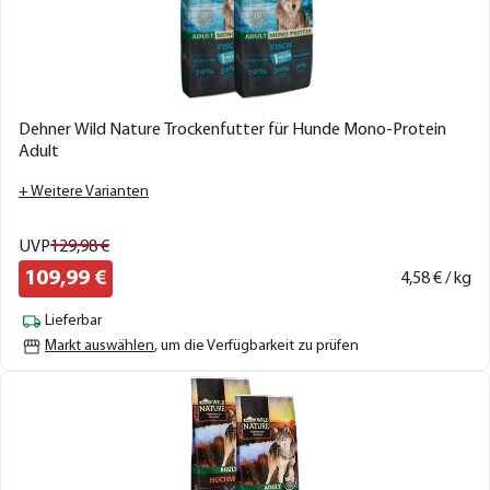
Dehner Wild Nature Trockenfutter für Hunde Mono-Protein
Adult
+ Weitere Varianten
UVP
129,
98
€
109,
99
€
4,
58
€ / kg
Lieferbar
Markt auswählen
, um die Verfügbarkeit zu prüfen