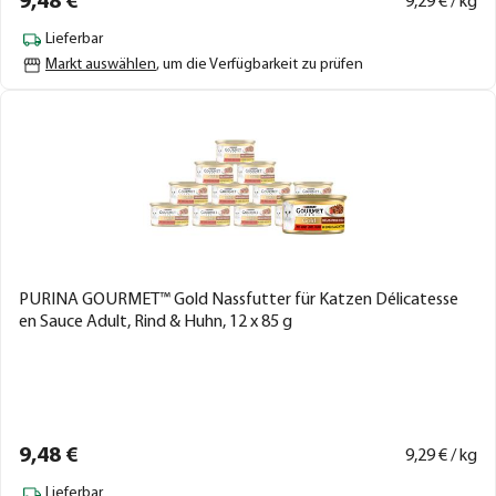
9,
48
€
9,
29
€ / kg
Lieferbar
Markt auswählen
, um die Verfügbarkeit zu prüfen
PURINA GOURMET™ Gold Nassfutter für Katzen Délicatesse
en Sauce Adult, Rind & Huhn, 12 x 85 g
9,
48
€
9,
29
€ / kg
Lieferbar