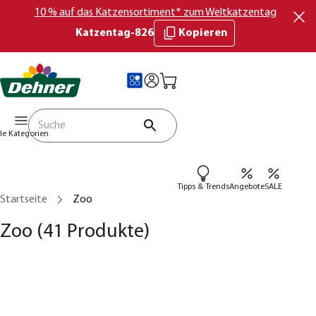
10 % auf das Katzensortiment* zum Weltkatzentag
Katzentag-826
Kopieren
lle Kategorien
Tipps & Trends
Angebote
SALE
Startseite
Zoo
Zoo
(41 Produkte)