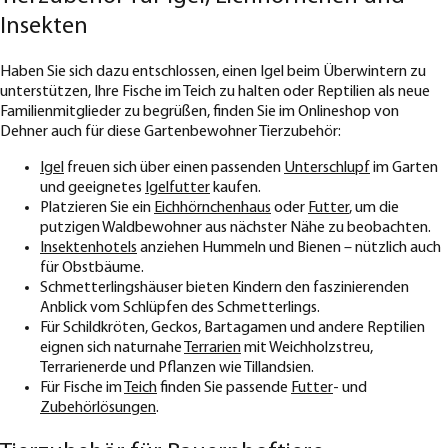
Insekten
Haben Sie sich dazu entschlossen, einen Igel beim Überwintern zu
unterstützen, Ihre Fische im Teich zu halten oder Reptilien als neue
Familienmitglieder zu begrüßen, finden Sie im Onlineshop von
Dehner auch für diese Gartenbewohner Tierzubehör:
Igel
freuen sich über einen passenden
Unterschlupf
im Garten
und geeignetes
Igelfutter
kaufen.
Platzieren Sie ein
Eichhörnchenhaus
oder
Futter
, um die
putzigen Waldbewohner aus nächster Nähe zu beobachten.
Insektenhotels
anziehen Hummeln und Bienen – nützlich auch
für Obstbäume.
Schmetterlingshäuser bieten Kindern den faszinierenden
Anblick vom Schlüpfen des Schmetterlings.
Für Schildkröten, Geckos, Bartagamen und andere Reptilien
eignen sich naturnahe
Terrarien
mit Weichholzstreu,
Terrarienerde und Pflanzen wie Tillandsien.
Für Fische im
Teich
finden Sie passende
Futter
- und
Zubehörlösungen
.