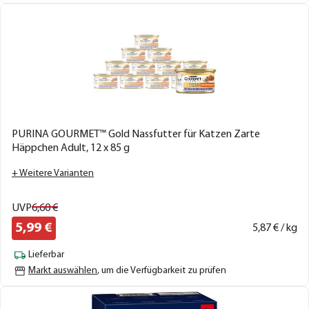
PURINA GOURMET™ Gold Nassfutter für Katzen Zarte
Häppchen Adult, 12 x 85 g
+ Weitere Varianten
UVP
6,
60
€
5,
99
€
5,
87
€ / kg
Lieferbar
Markt auswählen
, um die Verfügbarkeit zu prüfen