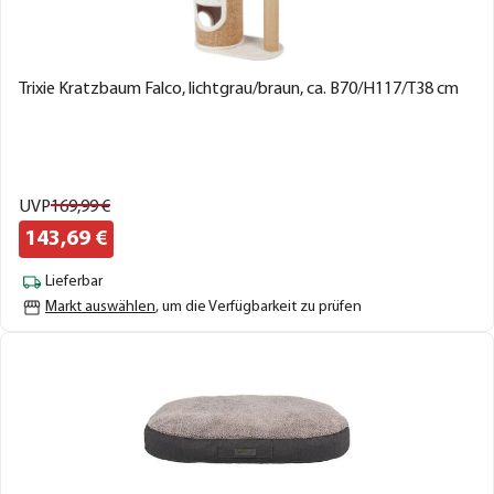
Trixie Kratzbaum Falco, lichtgrau/braun, ca. B70/H117/T38 cm
UVP
169,
99
€
143,
69
€
Lieferbar
Markt auswählen
, um die Verfügbarkeit zu prüfen