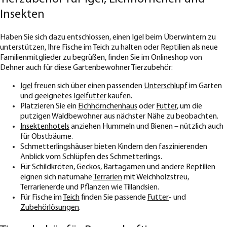
Insekten
Haben Sie sich dazu entschlossen, einen Igel beim Überwintern zu
unterstützen, Ihre Fische im Teich zu halten oder Reptilien als neue
Familienmitglieder zu begrüßen, finden Sie im Onlineshop von
Dehner auch für diese Gartenbewohner Tierzubehör:
Igel
freuen sich über einen passenden
Unterschlupf
im Garten
und geeignetes
Igelfutter
kaufen.
Platzieren Sie ein
Eichhörnchenhaus
oder
Futter
, um die
putzigen Waldbewohner aus nächster Nähe zu beobachten.
Insektenhotels
anziehen Hummeln und Bienen – nützlich auch
für Obstbäume.
Schmetterlingshäuser bieten Kindern den faszinierenden
Anblick vom Schlüpfen des Schmetterlings.
Für Schildkröten, Geckos, Bartagamen und andere Reptilien
eignen sich naturnahe
Terrarien
mit Weichholzstreu,
Terrarienerde und Pflanzen wie Tillandsien.
Für Fische im
Teich
finden Sie passende
Futter
- und
Zubehörlösungen
.