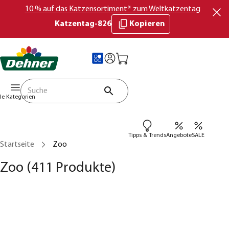
10 % auf das Katzensortiment* zum Weltkatzentag
Katzentag-826
Kopieren
lle Kategorien
Tipps & Trends
Angebote
SALE
Startseite
Zoo
Zoo
(411 Produkte)