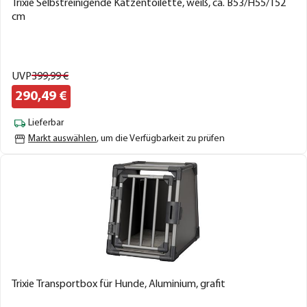
Trixie Selbstreinigende Katzentoilette, weiß, ca. B53/H55/T52
cm
UVP
399,
99
€
290,
49
€
Lieferbar
Markt auswählen
, um die Verfügbarkeit zu prüfen
Trixie Transportbox für Hunde, Aluminium, grafit