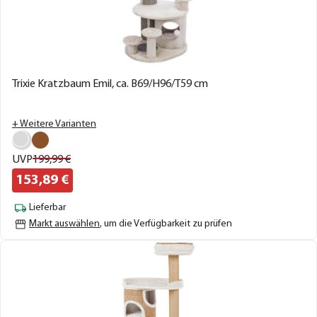
Trixie Kratzbaum Emil, ca. B69/H96/T59 cm
+ Weitere Varianten
UVP
199,
99
€
153,
89
€
Lieferbar
Markt auswählen
, um die Verfügbarkeit zu prüfen