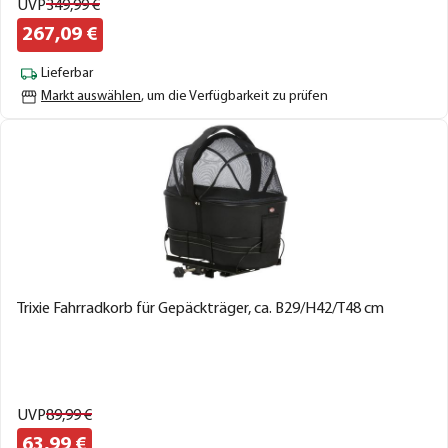
UVP
349,
99
€
267,
09
€
Lieferbar
Markt auswählen
, um die Verfügbarkeit zu prüfen
Trixie Fahrradkorb für Gepäckträger, ca. B29/H42/T48 cm
UVP
89,
99
€
63,
99
€