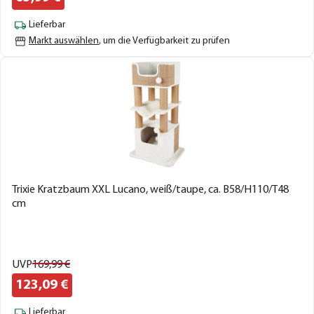
Lieferbar
Markt auswählen
, um die Verfügbarkeit zu prüfen
Trixie Kratzbaum XXL Lucano, weiß/taupe, ca. B58/H110/T48
cm
UVP
169,
99
€
123,
09
€
Lieferbar