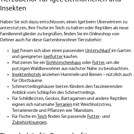
Insekten
Haben Sie sich dazu entschlossen, einen Igel beim Überwintern zu
unterstützen, Ihre Fische im Teich zu halten oder Reptilien als neue
Familienmitglieder zu begrüßen, finden Sie im Onlineshop von
Dehner auch für diese Gartenbewohner Tierzubehör:
Igel
freuen sich über einen passenden
Unterschlupf
im Garten
und geeignetes
Igelfutter
kaufen.
Platzieren Sie ein
Eichhörnchenhaus
oder
Futter
, um die
putzigen Waldbewohner aus nächster Nähe zu beobachten.
Insektenhotels
anziehen Hummeln und Bienen – nützlich auch
für Obstbäume.
Schmetterlingshäuser bieten Kindern den faszinierenden
Anblick vom Schlüpfen des Schmetterlings.
Für Schildkröten, Geckos, Bartagamen und andere Reptilien
eignen sich naturnahe
Terrarien
mit Weichholzstreu,
Terrarienerde und Pflanzen wie Tillandsien.
Für Fische im
Teich
finden Sie passende
Futter
- und
Zubehörlösungen
.