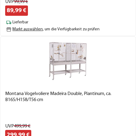
UVP
99,
99
€
89,
99
€
Lieferbar
Markt auswählen
, um die Verfügbarkeit zu prüfen
Montana Vogelvoliere Madeira Double, Plantinum, ca.
B165/H158/T56 cm
UVP
499,
99
€
299,
99
€