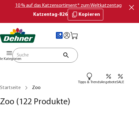
10 % auf das Katzensortiment* zum Weltkatzentag
Katzentag-826
Kopieren
lle Kategorien
Tipps & Trends
Angebote
SALE
Startseite
Zoo
Zoo
(122 Produkte)