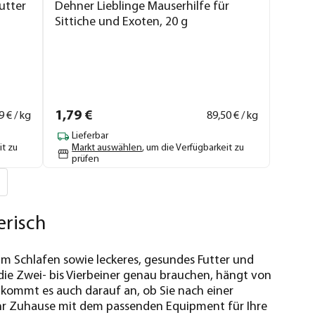
utter
Dehner Lieblinge Mauserhilfe für
Sittiche und Exoten, 20 g
1,
79
€
9
€ / kg
89,
50
€ / kg
Lieferbar
it zu
Markt auswählen
, um die Verfügbarkeit zu
prüfen
erisch
um Schlafen sowie leckeres, gesundes Futter und
die Zwei- bis Vierbeiner genau brauchen, hängt von
h kommt es auch darauf an, ob Sie nach einer
hr Zuhause mit dem passenden Equipment für Ihre