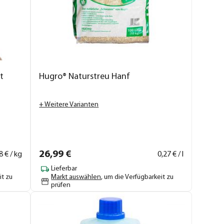
t
Hugro® Naturstreu Hanf
+ Weitere Varianten
26,
99
€
8
€ / kg
0,
27
€ / l
Lieferbar
it zu
Markt auswählen
, um die Verfügbarkeit zu
prüfen