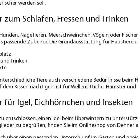
erischer werden soll.
 zum Schlafen, Fressen und Trinken
Hunden
,
Nagetieren
,
Meerschweinchen
,
Vögeln
oder
Fische
s passende Zubehör. Die Grundausstattung für Haustiere u
platz
 und Trinken
kte
nterschiedliche Tiere auch verschiedene Bedürfnisse beim
 dem Kissen nächtigen, ist für Wellensittiche, Hamster und
 für Igel, Eichhörnchen und Insekten
u entschlossen, einen Igel beim Überwintern zu unterstützen
lieder zu begrüßen, finden Sie im Onlineshop von Dehner 
ich über einen passenden
Unterschlupf
im Garten und geei