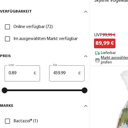
Skyline Vogelkä
VERFÜGBARKEIT
Online verfügbar (72)
UVP
99,
99
€
Im ausgewählten Markt verfügbar
89,
99
€
Lieferbar
PREIS
Markt auswähle
prüfen
von
bis
€
€
MARKE
Bactazol® (1)