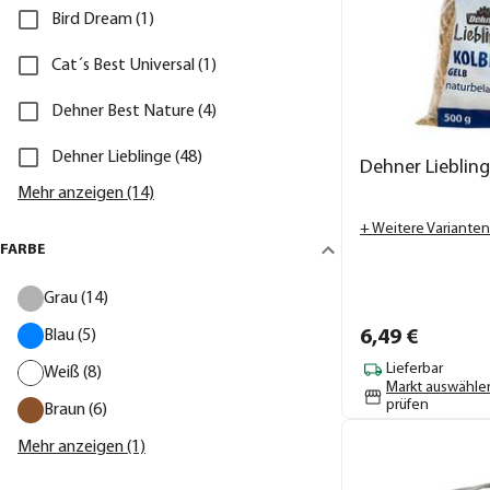
Bird Dream (1)
Cat´s Best Universal (1)
Dehner Best Nature (4)
Dehner Lieblinge (48)
Dehner Liebling
Mehr anzeigen (14)
+ Weitere Varianten
FARBE
Grau (14)
Blau (5)
6,
49
€
Lieferbar
Weiß (8)
Markt auswähle
prüfen
Braun (6)
Mehr anzeigen (1)