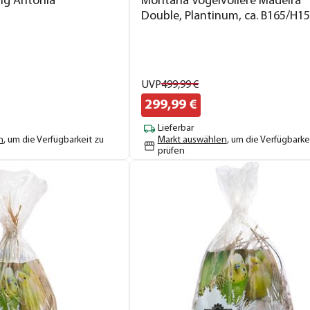
fig Antonia
Montana Vogelvoliere Madeira
Double, Plantinum, ca. B165/H1
cm
UVP
499,
99
€
299,
99
€
Lieferbar
n
, um die Verfügbarkeit zu
Markt auswählen
, um die Verfügbarke
prüfen