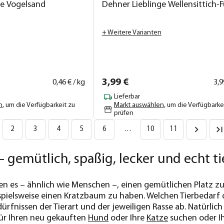
ge Vogelsand
Dehner Lieblinge Wellensittich-F
+ Weitere Varianten
3,
99
€
0,
46
€ / kg
3,
9
Lieferbar
n
, um die Verfügbarkeit zu
Markt auswählen
, um die Verfügbarke
prüfen
2
3
4
5
6
…
10
11
– gemütlich, spaßig, lecker und echt ti
en es – ähnlich wie Menschen –, einen gemütlichen Platz z
spielsweise einen Kratzbaum zu haben. Welchen Tierbedarf 
dürfnissen der Tierart und der jeweiligen Rasse ab. Natürlic
ür Ihren neu gekauften
Hund
oder Ihre
Katze
suchen oder I