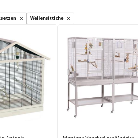
cksetzen
Wellensittiche