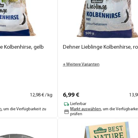
e Kolbenhirse, gelb
Dehner Lieblinge Kolbenhirse, ro
+ Weitere Varianten
6,
99
€
12,
98
€ / kg
13,
9
Lieferbar
n
, um die Verfügbarkeit zu
Markt auswählen
, um die Verfügbarke
prüfen