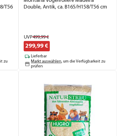
Montana Vogelvoliere Madeira
58/T56
Double, Antik, ca. B165/H158/T56 cm
UVP
499,
99
€
299,
99
€
Lieferbar
it zu
Markt auswählen
, um die Verfügbarkeit zu
prüfen