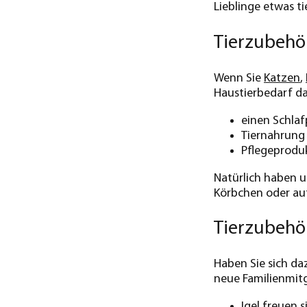
Lieblinge etwas ti
Tierzubehör
Wenn Sie
Katzen
,
Haustierbedarf da
einen Schlaf
Tiernahrung
Pflegeprodu
Natürlich haben u
Körbchen oder auf
Tierzubehör
Haben Sie sich daz
neue Familienmitg
Igel
freuen s