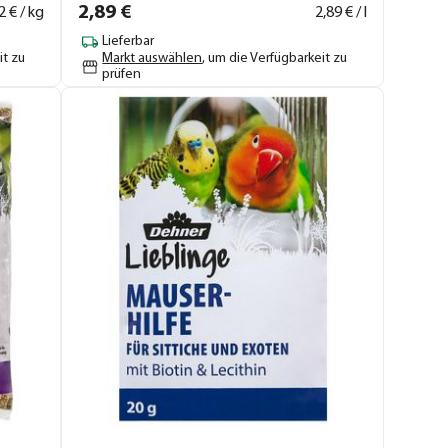
2,
89
€
2
€ / kg
2,
89
€ / l
Lieferbar
it zu
Markt auswählen
, um die Verfügbarkeit zu
prüfen