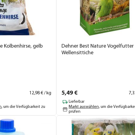
e Kolbenhirse, gelb
Dehner Best Nature Vogelfutter
Wellensittiche
5,
49
€
12,
98
€ / kg
7,
3
Lieferbar
n
, um die Verfügbarkeit zu
Markt auswählen
, um die Verfügbarke
prüfen