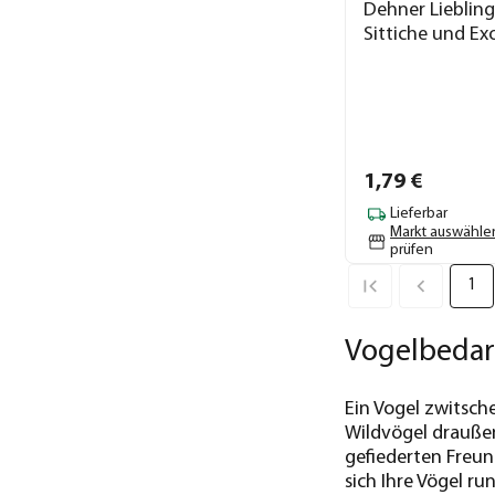
Dehner Liebling
Sittiche und Ex
1,
79
€
Lieferbar
Markt auswähle
prüfen
1
Vogelbedarf
Ein Vogel zwitsch
Wildvögel draußen
gefiederten Freun
sich Ihre Vögel r