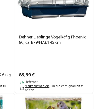
Dehner Lieblinge Vogelkäfig Phoenix
80, ca. B79/H73/T45 cm
89,
99
€
2
€ / kg
Lieferbar
it zu
Markt auswählen
, um die Verfügbarkeit zu
prüfen