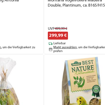
fig Antonia
Montana Vogelvoliere Madeira
Double, Plantinum, ca. B165/H1
cm
UVP
499,
99
€
299,
99
€
Lieferbar
n
, um die Verfügbarkeit zu
Markt auswählen
, um die Verfügbarke
prüfen