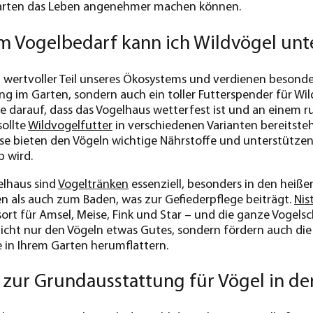
arten das Leben angenehmer machen können.
m Vogelbedarf kann ich Wildvögel unt
n wertvoller Teil unseres Ökosystems und verdienen besond
fang im Garten, sondern auch ein toller Futterspender für W
e darauf, dass das Vogelhaus wetterfest ist und an einem 
sollte
Wildvogelfutter
in verschiedenen Varianten bereits
se bieten den Vögeln wichtige Nährstoffe und unterstützen 
p wird.
lhaus sind
Vogeltränken
essenziell, besonders in den hei
n als auch zum Baden, was zur Gefiederpflege beiträgt.
Nis
ort für Amsel, Meise, Fink und Star – und die ganze Vogelsc
nicht nur den Vögeln etwas Gutes, sondern fördern auch die 
e in Ihrem Garten herumflattern.
zur Grundausstattung für Vögel in de