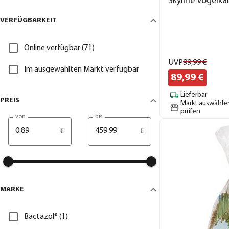
Skyline Vogelkä
VERFÜGBARKEIT
Online verfügbar (71)
UVP
99,
99
€
Im ausgewählten Markt verfügbar
89,
99
€
Lieferbar
PREIS
Markt auswähle
prüfen
von
bis
€
€
MARKE
Bactazol® (1)