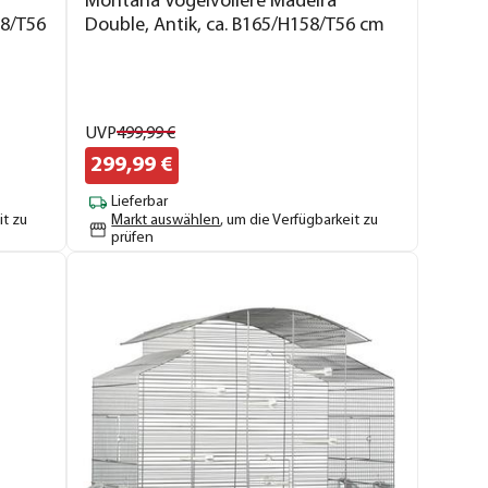
Montana Vogelvoliere Madeira
58/T56
Double, Antik, ca. B165/H158/T56 cm
UVP
499,
99
€
299,
99
€
Lieferbar
it zu
Markt auswählen
, um die Verfügbarkeit zu
prüfen