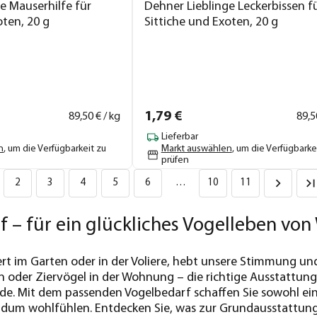
e Mauserhilfe für
Dehner Lieblinge Leckerbissen f
oten, 20 g
Sittiche und Exoten, 20 g
1,
79
€
89,
50
€ / kg
89,
5
Lieferbar
n
, um die Verfügbarkeit zu
Markt auswählen
, um die Verfügbarke
prüfen
2
3
4
5
6
…
10
11
 – für ein glückliches Vogelleben vo
ert im Garten oder in der Voliere, hebt unsere Stimmung un
 oder Ziervögel in der Wohnung – die richtige Ausstattung 
de. Mit dem passenden Vogelbedarf schaffen Sie sowohl ei
undum wohlfühlen. Entdecken Sie, was zur Grundausstattung