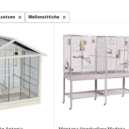
cksetzen
Wellensittiche