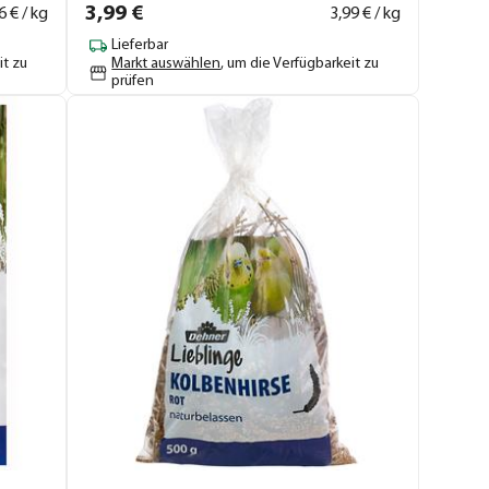
3,
99
€
6
€ / kg
3,
99
€ / kg
Lieferbar
it zu
Markt auswählen
, um die Verfügbarkeit zu
prüfen