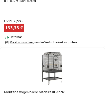
B116,4/H136/T60 cm
UVP
189,
99
€
133,
33
€
Lieferbar
Markt auswählen
, um die Verfügbarkeit zu prüfen
Montana Vogelvoliere Madeira III, Antik