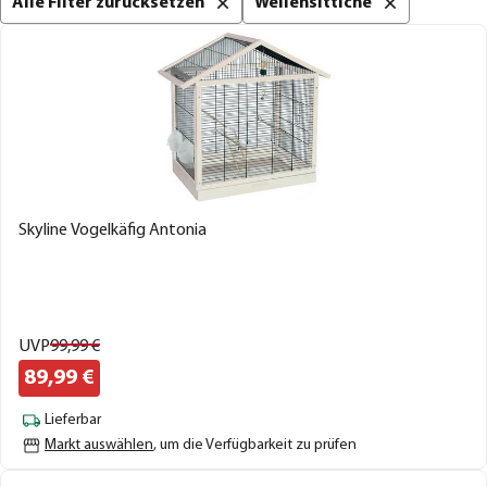
Alle Filter zurücksetzen
Wellensittiche
Skyline Vogelkäfig Antonia
UVP
99,
99
€
89,
99
€
Lieferbar
Markt auswählen
, um die Verfügbarkeit zu prüfen