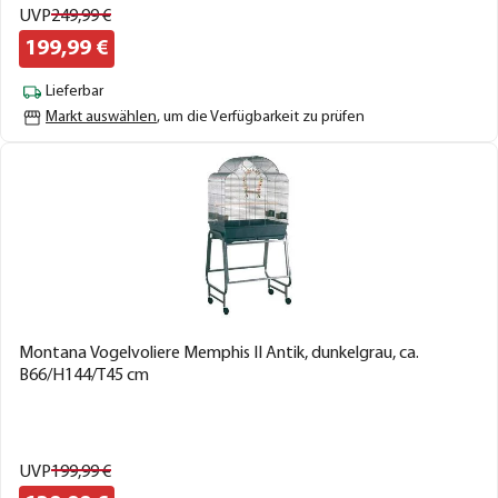
UVP
249,
99
€
199,
99
€
Lieferbar
Markt auswählen
, um die Verfügbarkeit zu prüfen
Montana Vogelvoliere Memphis II Antik, dunkelgrau, ca.
B66/H144/T45 cm
UVP
199,
99
€