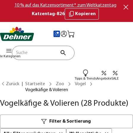
10 % auf das Katzensortiment* zum Weltkatzentag
Katzentag-826
Kopieren
lle Kategorien
Tipps & Trends
Angebote
SALE
Zurück
Startseite
Zoo
Vogel
Vogelkäfige & Volieren
Vogelkäfige & Volieren
(28 Produkte)
Filter & Sortierung