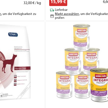
15,
99
€
6,
6
32,
00
€ / kg
Lieferbar
n
, um die Verfügbarkeit zu
Markt auswählen
, um die Verfügbarke
prüfen