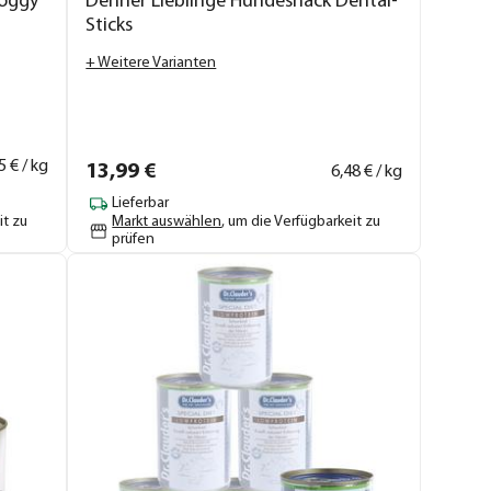
oggy
Dehner Lieblinge Hundesnack Dental-
Sticks
+ Weitere Varianten
5
€ / kg
13,
99
€
6,
48
€ / kg
Lieferbar
it zu
Markt auswählen
, um die Verfügbarkeit zu
prüfen