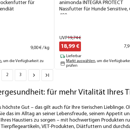
rockenfutter für
animonda INTEGRA PROTECT
endiät
Nassfutter für Hunde Sensitive, 
400 g
UVP
19,
74
€
18,
99
€
7,
9
9,
00
€ / kg
Lieferbar
n
, um die Verfügbarkeit zu
Markt auswählen
, um die Verfügbarke
prüfen
2
3
ergesundheit: für mehr Vitalität Ihres T
 höchste Gut – das gilt auch für Ihre tierischen Lieblinge. 
ie das im Alltag an seiner Lebensfreude, seinem Appetit und
Ihres Haustiers zu sorgen – mit hochwertigen Produkten run
Tierpflegeartikeln, VET-Produkten, Diätfuttern und durchda