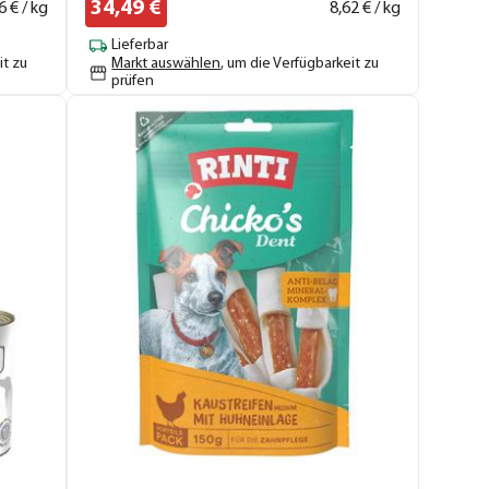
34,
49
€
6
€ / kg
8,
62
€ / kg
Lieferbar
it zu
Markt auswählen
, um die Verfügbarkeit zu
prüfen