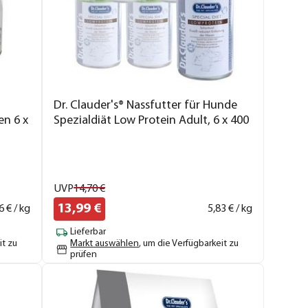
Dr. Clauder's® Nassfutter für Hunde
en 6 x
Spezialdiät Low Protein Adult, 6 x 400
g
UVP
14,
70
€
13,
99
€
6
€ / kg
5,
83
€ / kg
Lieferbar
it zu
Markt auswählen
, um die Verfügbarkeit zu
prüfen