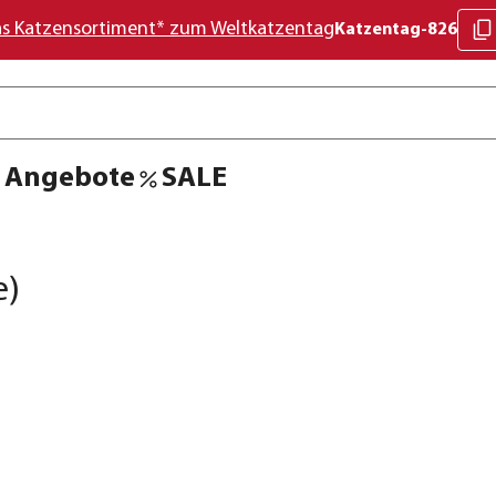
as Katzensortiment* zum Weltkatzentag
Katzentag-826
Angebote
SALE
e)