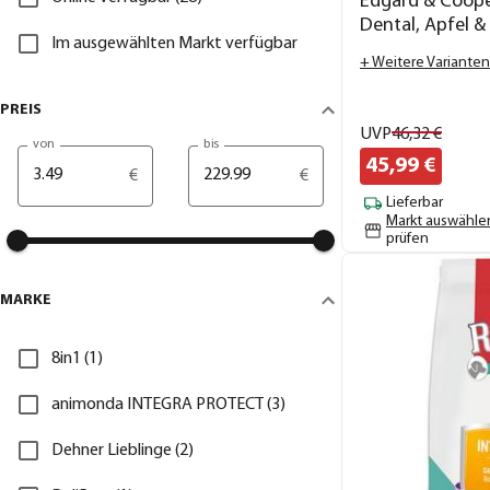
Edgard & Coop
Dental, Apfel & 
Im ausgewählten Markt verfügbar
g
+ Weitere Varianten
PREIS
UVP
46,
32
€
von
bis
45,
99
€
€
€
Lieferbar
Markt auswähle
prüfen
MARKE
8in1 (1)
animonda INTEGRA PROTECT (3)
Dehner Lieblinge (2)