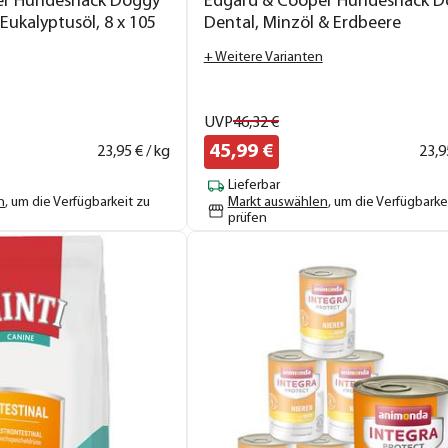
er Hundesnack Doggy
Edgard & Cooper Hundesnack D
Eukalyptusöl, 8 x 105
Dental, Minzöl & Erdbeere
+ Weitere Varianten
UVP
46,
32
€
45,
99
€
23,
95
€ / kg
23,
9
Lieferbar
n
, um die Verfügbarkeit zu
Markt auswählen
, um die Verfügbarke
prüfen