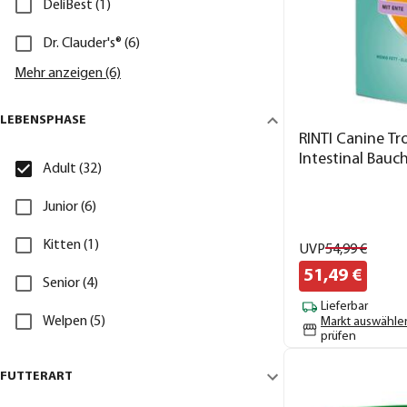
DeliBest (1)
Dr. Clauder's® (6)
Mehr anzeigen (6)
LEBENSPHASE
RINTI Canine Tr
Intestinal Bauc
Adult (32)
Junior (6)
Kitten (1)
UVP
54,
99
€
51,
49
€
Senior (4)
Lieferbar
Welpen (5)
Markt auswähle
prüfen
FUTTERART