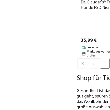
Dr. Clauder's® T
Hunde RSD Nier
35,
99
€
Lieferbar
Markt auswähle
prüfen
1
Shop für Ti
Gesundheit ist das
gut geht, spüren S
das Wohlbefinden 
große Auswahl an 