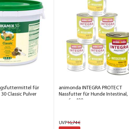
sfuttermittel für
animonda INTEGRA PROTECT
30 Classic Pulver
Nassfutter für Hunde Intestinal
pur, 6 x 400 g
UVP
16,
74
€