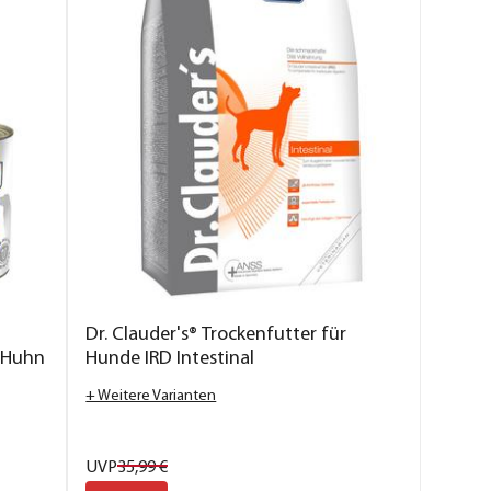
Dr. Clauder's® Trockenfutter für
, Huhn
Hunde IRD Intestinal
+ Weitere Varianten
UVP
35,
99
€