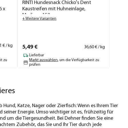
RINTI Hundesnack Chicko's Dent
6 x
Kaustreifen mit Huhneinlage,
Medium, 150 g
+ Weitere Varianten
1
€ / kg
5,
49
€
36,
60
€ / kg
Lieferbar
it zu
Markt auswählen
, um die Verfügbarkeit zu
prüfen
ieres
Ob Hund, Katze, Nager oder Zierfisch: Wenn es Ihrem Tier
 seiner Energie. Umso wichtiger ist es, frühzeitig für
d um die Tiergesundheit. Bei Dehner finden Sie eine
chtem Zubehör, das Sie und Ihr Tier durch jede