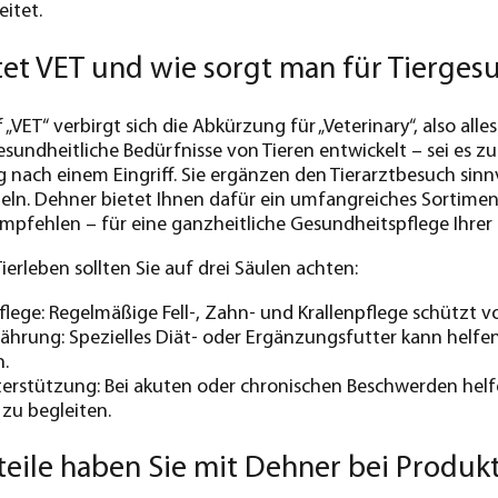
itet.
et VET und wie sorgt man für Tierges
 „VET“ verbirgt sich die Abkürzung für „Veterinary“, also all
 gesundheitliche Bedürfnisse von Tieren entwickelt – sei e
 nach einem Eingriff. Sie ergänzen den Tierarztbesuch sin
eln. Dehner bietet Ihnen dafür ein umfangreiches Sortimen
 empfehlen – für eine ganzheitliche Gesundheitspflege Ihrer 
ierleben sollten Sie auf drei Säulen achten:
flege: Regelmäßige Fell-, Zahn- und Krallenpflege schützt v
hrung: Spezielles Diät- oder Ergänzungsfutter kann helfe
.
erstützung: Bei akuten oder chronischen Beschwerden helfe
zu begleiten.
eile haben Sie mit Dehner bei Produkt