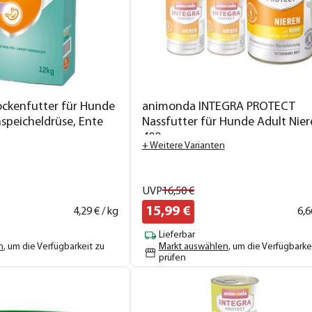
ockenfutter für Hunde
animonda INTEGRA PROTECT
hspeicheldrüse, Ente
Nassfutter für Hunde Adult Nier
400 g
+ Weitere Varianten
UVP
16,
50
€
15,
99
€
4,
29
€ / kg
6,
6
Lieferbar
n
, um die Verfügbarkeit zu
Markt auswählen
, um die Verfügbarke
prüfen