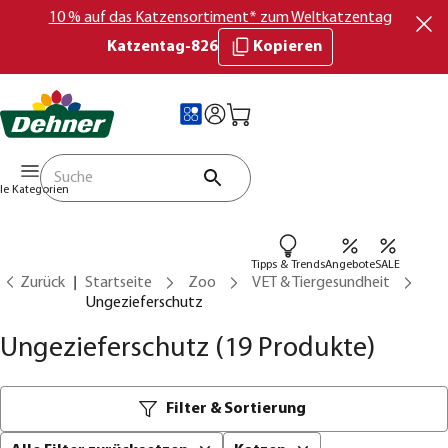
10 % auf das Katzensortiment* zum Weltkatzentag
Katzentag-826
Kopieren
lle Kategorien
Tipps & Trends
Angebote
SALE
Zurück
Startseite
Zoo
VET & Tiergesundheit
Ungezieferschutz
Ungezieferschutz
(19 Produkte)
Filter & Sortierung