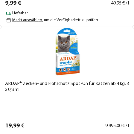
9,
99
€
49,
95
€ / l
Lieferbar
Markt auswählen
, um die Verfügbarkeit zu prüfen
ARDAP® Zecken- und Flohschutz Spot-On für Katzen ab 4 kg, 3
x 0,8 ml
19,
99
€
9.995,
00
€ / l