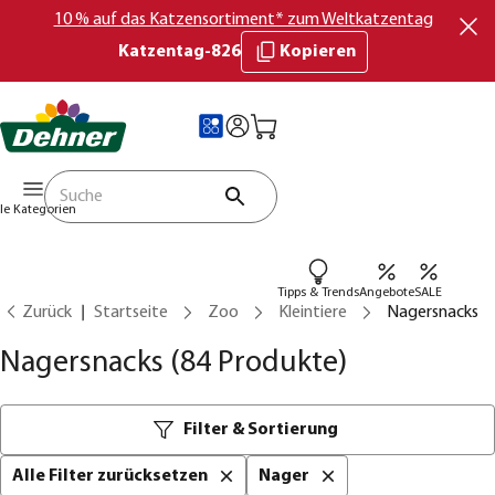
10 % auf das Katzensortiment* zum Weltkatzentag
Katzentag-826
Kopieren
lle Kategorien
Tipps & Trends
Angebote
SALE
Zurück
Startseite
Zoo
Kleintiere
Nagersnacks
Nagersnacks
(84 Produkte)
Filter & Sortierung
Alle Filter zurücksetzen
Nager