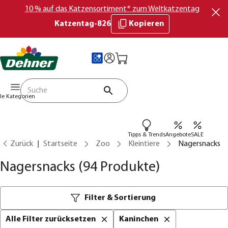
10 % auf das Katzensortiment* zum Weltkatzentag
Katzentag-826
Kopieren
lle Kategorien
Tipps & Trends
Angebote
SALE
Zurück
Startseite
Zoo
Kleintiere
Nagersnacks
Nagersnacks
(94 Produkte)
Filter & Sortierung
Alle Filter zurücksetzen
Kaninchen