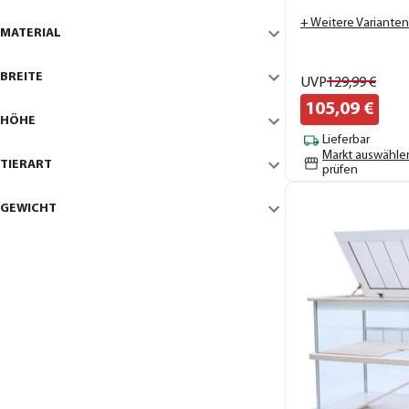
+ Weitere Varianten
MATERIAL
BREITE
UVP
129,
99
€
105,
09
€
HÖHE
Lieferbar
Markt auswähle
TIERART
prüfen
GEWICHT