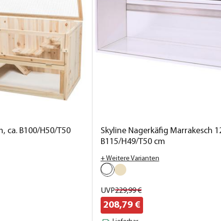
m, ca. B100/H50/T50
Skyline Nagerkäfig Marrakesch 12
B115/H49/T50 cm
+ Weitere Varianten
UVP
229,
99
€
208,
79
€