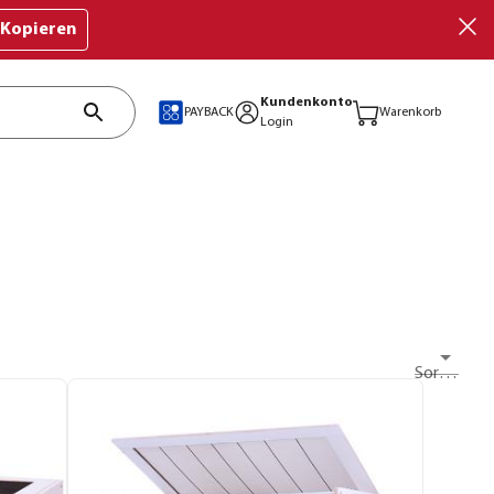
Kopieren
Kundenkonto
PAYBACK
Warenkorb
Login
Sortieren nach