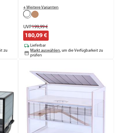
+ Weitere Varianten
UVP
199,
99
€
180,
09
€
Lieferbar
it zu
Markt auswählen
, um die Verfügbarkeit zu
prüfen