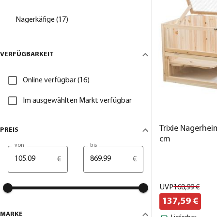
Nagerkäfige (17)
VERFÜGBARKEIT
Online verfügbar (16)
Im ausgewählten Markt verfügbar
Trixie Nagerhei
PREIS
cm
von
bis
€
€
UVP
168,
99
€
137,
59
€
MARKE