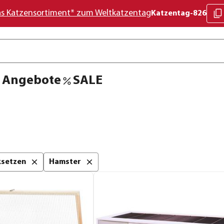
as Katzensortiment* zum Weltkatzentag
Katzentag-826
Angebote
SALE
cksetzen
Hamster