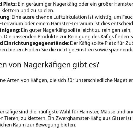
d Platz
: Ein geräumiger Nagerkäfig oder ein großer Hamsterk
klettern und zu spielen.
tung
: Eine ausreichende Luftzirkulation ist wichtig, um Fe
Terrarium oder einem Hamster-Terrarium ist dies entschei
einigung
: Ein guter Nagerkäfig sollte leicht zu reinigen se
 Die passenden Produkte zur Reinigung des Käfigs finden S
d Einrichtungsgegenstände
: Der Käfig sollte Platz für Z
hen
bieten. Finden Sie die richtige
Einstreu
sowie spannend
en von Nagerkäfigen gibt es?
ne Arten von Käfigen, die sich für unterschiedliche Nagetier
erkäfige
sind die häufigste Wahl für Hamster, Mäuse und and
n Tieren, zu klettern. Ein Zwerghamster-Käfig aus Gitter is
lichen Raum zur Bewegung bieten.