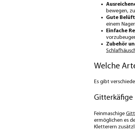
Ausreichen
bewegen, zu 
Gute Belüf
einem Nager-
Einfache R
vorzubeugen.
Zubehör un
Schlafhäusc
Welche Art
Es gibt verschiede
Gitterkäfige
Feinmaschige
Gitt
ermöglichen es de
Kletterern zusätz