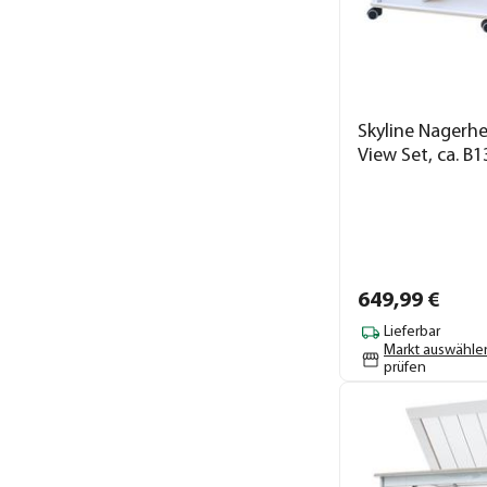
Skyline Nagerh
View Set, ca. B
649,
99
€
Lieferbar
Markt auswähle
prüfen