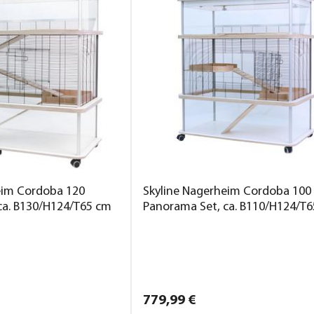
eim Cordoba 120
Skyline Nagerheim Cordoba 100
ca. B130/H124/T65 cm
Panorama Set, ca. B110/H124/T
779,
99
€