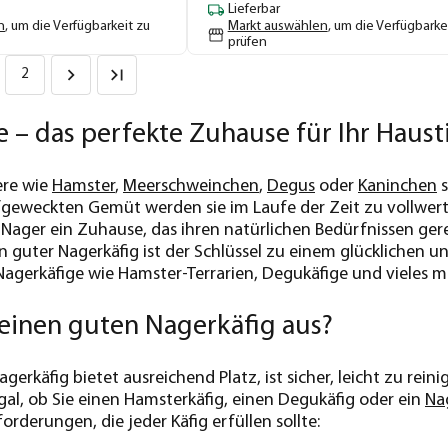
Lieferbar
n
, um die Verfügbarkeit zu
Markt auswählen
, um die Verfügbarke
prüfen
2
 – das perfekte Zuhause für Ihr Haust
ere wie
Hamster
,
Meerschweinchen
,
Degus
oder
Kaninchen
s
eweckten Gemüt werden sie im Laufe der Zeit zu vollwerti
 Nager ein Zuhause, das ihren natürlichen Bedürfnissen gere
in guter Nagerkäfig ist der Schlüssel zu einem glücklichen 
Nagerkäfige wie Hamster-Terrarien, Degukäfige und vieles 
einen guten Nagerkäfig aus?
Nagerkäfig bietet ausreichend Platz, ist sicher, leicht zu re
Egal, ob Sie einen Hamsterkäfig, einen Degukäfig oder ein
Na
rderungen, die jeder Käfig erfüllen sollte: