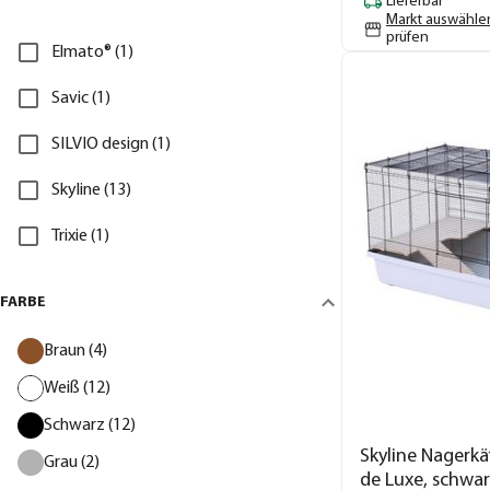
Lieferbar
Markt auswähle
prüfen
Elmato® (1)
Savic (1)
SILVIO design (1)
Skyline (13)
Trixie (1)
FARBE
Braun (4)
Weiß (12)
Schwarz (12)
Skyline Nagerk
Grau (2)
de Luxe, schwar