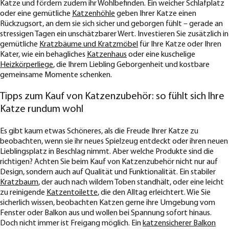
Katze und fördern zudem ihr Wohlbefinden. Ein weicher Schlafplatz
oder eine gemütliche
Katzenhöhle
geben Ihrer Katze einen
Rückzugsort, an dem sie sich sicher und geborgen fühlt – gerade an
stressigen Tagen ein unschätzbarer Wert. Investieren Sie zusätzlich in
gemütliche
Kratzbäume und Kratzmöbel
für Ihre Katze oder Ihren
Kater, wie ein behagliches
Katzenhaus
oder eine kuschelige
Heizkörperliege
, die Ihrem Liebling Geborgenheit und kostbare
gemeinsame Momente schenken.
Tipps zum Kauf von Katzenzubehör: so fühlt sich Ihre
Katze rundum wohl
Es gibt kaum etwas Schöneres, als die Freude Ihrer Katze zu
beobachten, wenn sie ihr neues Spielzeug entdeckt oder ihren neuen
Lieblingsplatz in Beschlag nimmt. Aber welche Produkte sind die
richtigen? Achten Sie beim Kauf von Katzenzubehör nicht nur auf
Design, sondern auch auf Qualität und Funktionalität. Ein stabiler
Kratzbaum
, der auch nach wildem Toben standhält, oder eine leicht
zu reinigende
Katzentoilette
, die den Alltag erleichtert. Wie Sie
sicherlich wissen, beobachten Katzen gerne ihre Umgebung vom
Fenster oder Balkon aus und wollen bei Spannung sofort hinaus.
Doch nicht immer ist Freigang möglich. Ein
katzensicherer Balkon