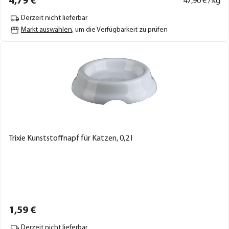
4,
79
€
47,
90
€ / kg
Derzeit nicht lieferbar
Markt auswählen
, um die Verfügbarkeit zu prüfen
Trixie Kunststoffnapf für Katzen, 0,2 l
1,
59
€
Derzeit nicht lieferbar