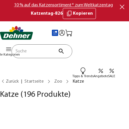
10 % auf das Katzensortiment* zum Weltkatzentag
Katzentag-826
Kopieren
lle Kategorien
Tipps & Trends
Angebote
SALE
Zurück
Startseite
Zoo
Katze
Katze
(196 Produkte)