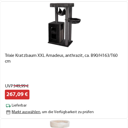
Trixie Kratzbaum XXL Amadeus, anthrazit, ca. B90/H163/T60
cm
UVP
349,
99
€
267,
09
€
Lieferbar
Markt auswählen
, um die Verfügbarkeit zu prüfen