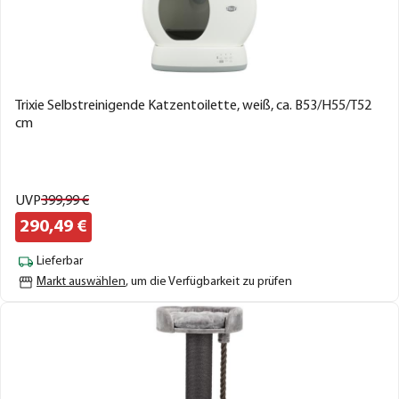
Trixie Selbstreinigende Katzentoilette, weiß, ca. B53/H55/T52
cm
UVP
399,
99
€
290,
49
€
Lieferbar
Markt auswählen
, um die Verfügbarkeit zu prüfen