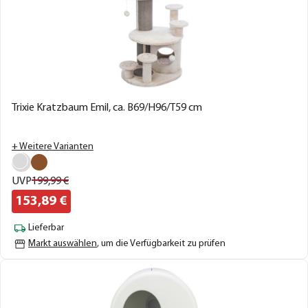
Trixie Kratzbaum Emil, ca. B69/H96/T59 cm
+ Weitere Varianten
UVP
199,
99
€
153,
89
€
Lieferbar
Markt auswählen
, um die Verfügbarkeit zu prüfen