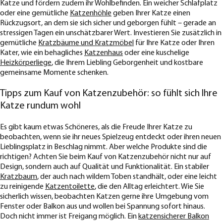
Katze und fördern zudem ihr Wohlbefinden. Ein weicher Schlafplatz
oder eine gemütliche
Katzenhöhle
geben Ihrer Katze einen
Rückzugsort, an dem sie sich sicher und geborgen fühlt – gerade an
stressigen Tagen ein unschätzbarer Wert. Investieren Sie zusätzlich in
gemütliche
Kratzbäume und Kratzmöbel
für Ihre Katze oder Ihren
Kater, wie ein behagliches
Katzenhaus
oder eine kuschelige
Heizkörperliege
, die Ihrem Liebling Geborgenheit und kostbare
gemeinsame Momente schenken.
Tipps zum Kauf von Katzenzubehör: so fühlt sich Ihre
Katze rundum wohl
Es gibt kaum etwas Schöneres, als die Freude Ihrer Katze zu
beobachten, wenn sie ihr neues Spielzeug entdeckt oder ihren neuen
Lieblingsplatz in Beschlag nimmt. Aber welche Produkte sind die
richtigen? Achten Sie beim Kauf von Katzenzubehör nicht nur auf
Design, sondern auch auf Qualität und Funktionalität. Ein stabiler
Kratzbaum
, der auch nach wildem Toben standhält, oder eine leicht
zu reinigende
Katzentoilette
, die den Alltag erleichtert. Wie Sie
sicherlich wissen, beobachten Katzen gerne ihre Umgebung vom
Fenster oder Balkon aus und wollen bei Spannung sofort hinaus.
Doch nicht immer ist Freigang möglich. Ein
katzensicherer Balkon