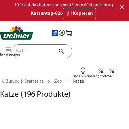
10 % auf das Katzensortiment* zum Weltkatzentag
Katzentag-826
Kopieren
lle Kategorien
Tipps & Trends
Angebote
SALE
Zurück
Startseite
Zoo
Katze
Katze
(196 Produkte)