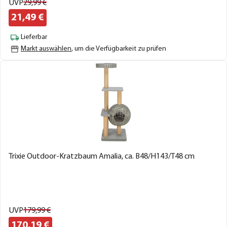
UVP
29,
99
€
21,
49
€
Lieferbar
Markt auswählen
, um die Verfügbarkeit zu prüfen
Trixie Outdoor-Kratzbaum Amalia, ca. B48/H143/T48 cm
UVP
179,
99
€
170,
19
€