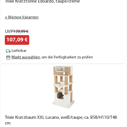
Trixie Kratztonne Edoardo, taupe/creme
+ Weitere Varianten
UVP
139,
99
€
107,
09
€
Lieferbar
Markt auswählen
, um die Verfügbarkeit zu prüfen
Trixie Kratzbaum XXL Lucano, weiß/taupe, ca. B58/H110/T48
cm