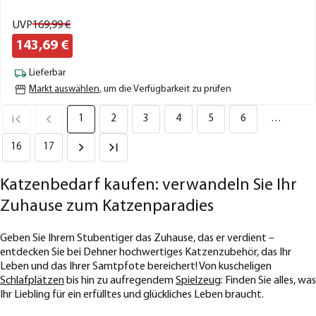
UVP
169,
99
€
143,
69
€
Lieferbar
Markt auswählen
, um die Verfügbarkeit zu prüfen
1
2
3
4
5
6
…
16
17
Katzenbedarf kaufen: verwandeln Sie Ihr
Zuhause zum Katzenparadies
Geben Sie Ihrem Stubentiger das Zuhause, das er verdient –
entdecken Sie bei Dehner hochwertiges Katzenzubehör, das Ihr
Leben und das Ihrer Samtpfote bereichert! Von kuscheligen
Schlafplätzen
bis hin zu aufregendem
Spielzeug
: Finden Sie alles, was
Ihr Liebling für ein erfülltes und glückliches Leben braucht.