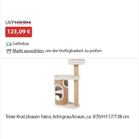
UVP
169,
99
€
123,
09
€
Lieferbar
Markt auswählen
, um die Verfügbarkeit zu prüfen
Trixie Kratzbaum Falco, lichtgrau/braun, ca. B70/H117/T38 cm