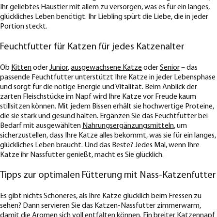
Ihr geliebtes Haustier mit allem zu versorgen, was es für ein langes,
glückliches Leben benötigt. Ihr Liebling spürt die Liebe, die in jeder
Portion steckt.
Feuchtfutter für Katzen für jedes Katzenalter
Ob
Kitten
oder
Junior
,
ausgewachsene Katze
oder
Senior
– das
passende Feuchtfutter unterstützt Ihre Katze in jeder Lebensphase
und sorgt für die nötige Energie und Vitalität. Beim Anblick der
zarten Fleischstücke im Napf wird Ihre Katze vor Freude kaum
stillsitzen können. Mit jedem Bissen erhält sie hochwertige Proteine,
die sie stark und gesund halten. Ergänzen Sie das Feuchtfutter bei
Bedarf mit ausgewählten
Nahrungsergänzungsmitteln
, um
sicherzustellen, dass Ihre Katze alles bekommt, was sie für ein langes,
glückliches Leben braucht. Und das Beste? Jedes Mal, wenn Ihre
Katze ihr Nassfutter genießt, macht es Sie glücklich.
Tipps zur optimalen Fütterung mit Nass-Katzenfutter
Es gibt nichts Schöneres, als Ihre Katze glücklich beim Fressen zu
sehen? Dann servieren Sie das Katzen-Nassfutter zimmerwarm,
damit die Aromen sich voll entfalten können. Ein breiter
Katzennapf