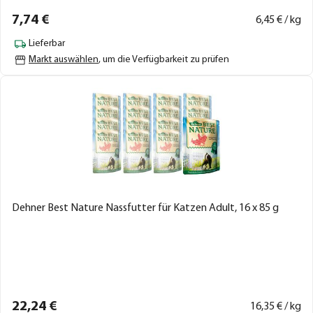
7,
74
€
6,
45
€ / kg
Lieferbar
Markt auswählen
, um die Verfügbarkeit zu prüfen
Dehner Best Nature Nassfutter für Katzen Adult, 16 x 85 g
22,
24
€
16,
35
€ / kg