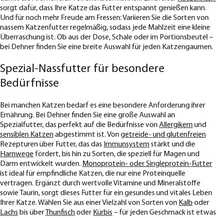
sorgt dafür, dass Ihre Katze das Futter entspannt genießen kann.
Und für noch mehr Freude am Fressen: Variieren Sie die Sorten von
nassem Katzenfutter regelmäßig, sodass jede Mahlzeit eine kleine
Überraschung ist. Ob aus der Dose, Schale oder im Portionsbeutel –
bei Dehner finden Sie eine breite Auswahl für jeden Katzengaumen.
Spezial-Nassfutter für besondere
Bedürfnisse
Bei manchen Katzen bedarf es eine besondere Anforderung ihrer
Ernährung. Bei Dehner finden Sie eine große Auswahl an
Spezialfutter, das perfekt auf die Bedürfnisse von
Allergikern
und
sensiblen Katzen
abgestimmt ist. Von
getreide- und glutenfreien
Rezepturen über Futter, das das
Immunsystem
stärkt und die
Harnwege
fördert, bis hin zu Sorten, die speziell für Magen und
Darm entwickelt wurden.
Monoprotein- oder Singleprotein-Futter
ist ideal für empfindliche Katzen, die nur eine Proteinquelle
vertragen. Ergänzt durch wertvolle Vitamine und Mineralstoffe
sowie Taurin, sorgt dieses Futter für ein gesundes und vitales Leben
Ihrer Katze. Wählen Sie aus einer Vielzahl von Sorten von
Kalb
oder
Lachs
bis über
Thunfisch
oder
Kürbis
– für jeden Geschmack ist etwas