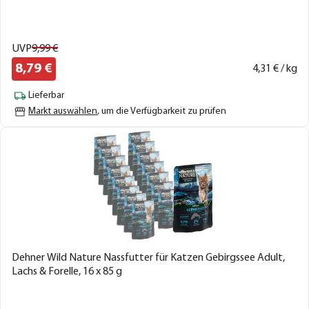
UVP
9,
99
€
8,
79
€
4,
31
€ / kg
Lieferbar
Markt auswählen
, um die Verfügbarkeit zu prüfen
Dehner Wild Nature Nassfutter für Katzen Gebirgssee Adult,
Lachs & Forelle, 16 x 85 g