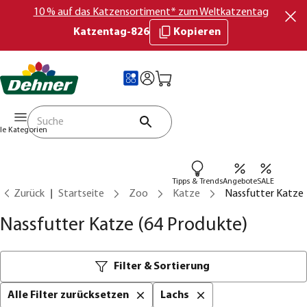
10 % auf das Katzensortiment* zum Weltkatzentag
Katzentag-826
Kopieren
lle Kategorien
Tipps & Trends
Angebote
SALE
Zurück
Startseite
Zoo
Katze
Nassfutter Katze
Nassfutter Katze
(64 Produkte)
Filter & Sortierung
Alle Filter zurücksetzen
Lachs