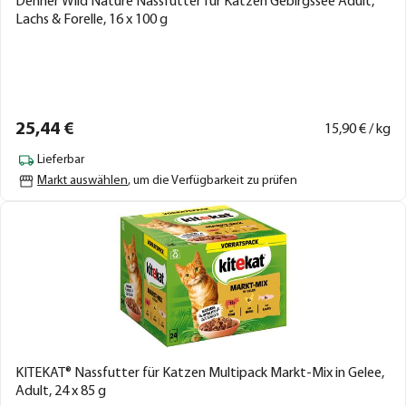
Dehner Wild Nature Nassfutter für Katzen Gebirgssee Adult,
Lachs & Forelle, 16 x 100 g
25,
44
€
15,
90
€ / kg
Lieferbar
Markt auswählen
, um die Verfügbarkeit zu prüfen
KITEKAT® Nassfutter für Katzen Multipack Markt-Mix in Gelee,
Adult, 24 x 85 g