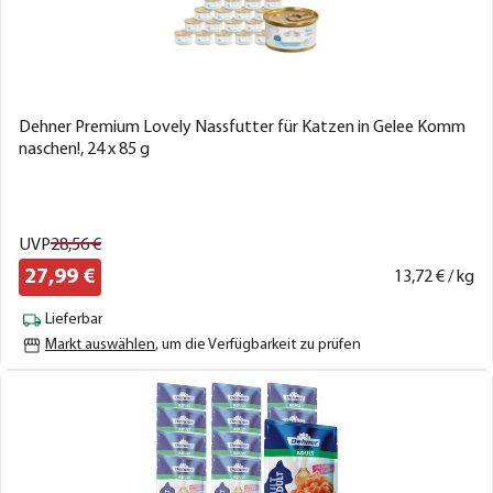
Dehner Premium Lovely Nassfutter für Katzen in Gelee Komm
naschen!, 24 x 85 g
UVP
28,
56
€
27,
99
€
13,
72
€ / kg
Lieferbar
Markt auswählen
, um die Verfügbarkeit zu prüfen