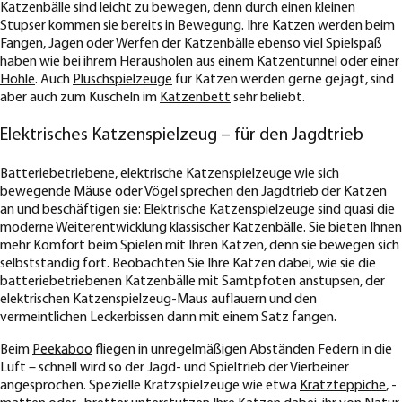
Katzenbälle sind leicht zu bewegen, denn durch einen kleinen
Stupser kommen sie bereits in Bewegung. Ihre Katzen werden beim
Fangen, Jagen oder Werfen der Katzenbälle ebenso viel Spielspaß
haben wie bei ihrem Herausholen aus einem Katzentunnel oder einer
Höhle
. Auch
Plüschspielzeuge
für Katzen werden gerne gejagt, sind
aber auch zum Kuscheln im
Katzenbett
sehr beliebt.
Elektrisches Katzenspielzeug – für den Jagdtrieb
Batteriebetriebene, elektrische Katzenspielzeuge wie sich
bewegende Mäuse oder Vögel sprechen den Jagdtrieb der Katzen
an und beschäftigen sie: Elektrische Katzenspielzeuge sind quasi die
moderne Weiterentwicklung klassischer Katzenbälle. Sie bieten Ihnen
mehr Komfort beim Spielen mit Ihren Katzen, denn sie bewegen sich
selbstständig fort. Beobachten Sie Ihre Katzen dabei, wie sie die
batteriebetriebenen Katzenbälle mit Samtpfoten anstupsen, der
elektrischen Katzenspielzeug-Maus auflauern und den
vermeintlichen Leckerbissen dann mit einem Satz fangen.
Beim
Peekaboo
fliegen in unregelmäßigen Abständen Federn in die
Luft – schnell wird so der Jagd- und Spieltrieb der Vierbeiner
angesprochen. Spezielle Kratzspielzeuge wie etwa
Kratzteppiche
, -