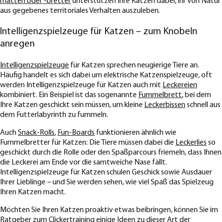
matten oder -bretter
unterstützen Ihre Katzen dabei, ihr von Natur
aus gegebenes territoriales Verhalten auszuleben.
Intelligenzspielzeuge für Katzen – zum Knobeln
anregen
Intelligenzspielzeuge
für Katzen sprechen neugierige Tiere an.
Häufig handelt es sich dabei um elektrische Katzenspielzeuge, oft
werden Intelligenzspielzeuge für Katzen auch mit
Leckereien
kombiniert. Ein Beispiel ist das sogenannte
Fummelbrett
, bei dem
Ihre Katzen geschickt sein müssen, um kleine
Leckerbissen
schnell aus
dem Futterlabyrinth zu fummeln.
Auch
Snack-Rolls
,
Fun-Boards
funktionieren ähnlich wie
Fummelbretter für Katzen: Die Tiere müssen dabei die
Leckerlies
so
geschickt durch die Rolle oder den Spaßparcours friemeln, dass Ihnen
die Leckerei am Ende vor die samtweiche Nase fällt.
Intelligenzspielzeuge für Katzen schulen Geschick sowie Ausdauer
Ihrer Lieblinge – und Sie werden sehen, wie viel Spaß das Spielzeug
Ihren Katzen macht.
Möchten Sie Ihren Katzen proaktiv etwas beibringen, können Sie im
Ratgeber zum Clickertraining
einige Ideen zu dieser Art der