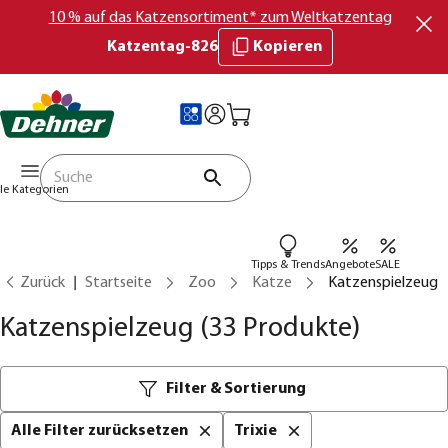
10 % auf das Katzensortiment* zum Weltkatzentag
Katzentag-826
Kopieren
lle Kategorien
Tipps & Trends
Angebote
SALE
Zurück
Startseite
Zoo
Katze
Katzenspielzeug
Katzenspielzeug
(33 Produkte)
Filter & Sortierung
Alle Filter zurücksetzen
Trixie