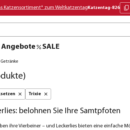
as Katzensortiment* zum Weltkatzentag
Katzentag-826
Angebote
SALE
& Getränke
odukte)
cksetzen
Trixie
rlies: belohnen Sie Ihre Samtpfoten
ben ihre Vierbeiner – und Leckerlies bieten eine einfache Mö