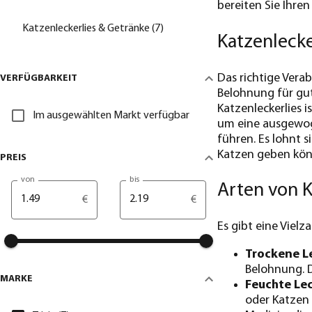
bereiten Sie Ihre
Katzenleckerlies & Getränke (7)
Katzenlecke
Das richtige Vera
VERFÜGBARKEIT
Belohnung für gut
Katzenleckerlies i
Im ausgewählten Markt verfügbar
um eine ausgewog
führen. Es lohnt s
Katzen geben kön
PREIS
von
bis
Arten von K
€
€
Es gibt eine Vielz
Trockene Le
Belohnung. D
MARKE
Feuchte Lec
oder Katzen