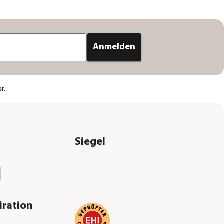
Anmelden
r.
Siegel
iration