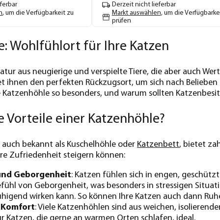
eferbar
Derzeit nicht lieferbar
n
, um die Verfügbarkeit zu
Markt auswählen
, um die Verfügbarke
prüfen
: Wohlfühlort für Ihre Katzen
atur aus neugierige und verspielte Tiere, die aber auch Wer
et ihnen den perfekten Rückzugsort, um sich nach Beliebe
Katzenhöhle so besonders, und warum sollten Katzenbesitze
e Vorteile einer Katzenhöhle?
 auch bekannt als Kuschelhöhle oder
Katzenbett
, bietet za
hre Zufriedenheit steigern können:
 und Geborgenheit
: Katzen fühlen sich in engen, geschütz
fühl von Geborgenheit, was besonders in stressigen Situat
higend wirken kann. So können Ihre Katzen auch dann Ruhe f
 Komfort
: Viele Katzenhöhlen sind aus weichen, isolierende
r Katzen, die gerne an warmen Orten schlafen, ideal.