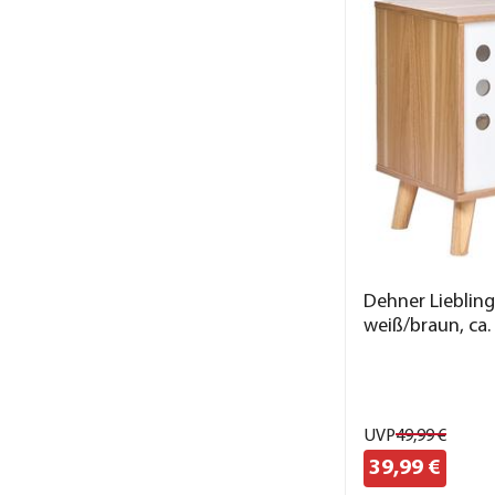
Dehner Lieblin
weiß/braun, ca
UVP
49,
99
€
39,
99
€