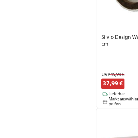
Silvio Design W
cm
UVP
45,
99
€
37,
99
€
Lieferbar
Markt auswähle
prüfen