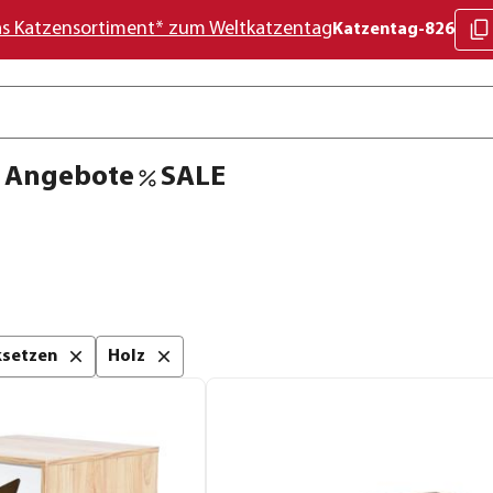
as Katzensortiment* zum Weltkatzentag
Katzentag-826
Angebote
SALE
cksetzen
Holz