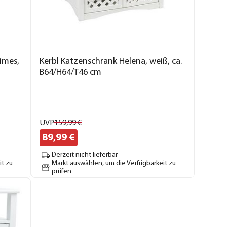
imes,
Kerbl Katzenschrank Helena, weiß, ca.
B64/H64/T46 cm
UVP
159,
99
€
89,
99
€
Derzeit nicht lieferbar
it zu
Markt auswählen
, um die Verfügbarkeit zu
prüfen