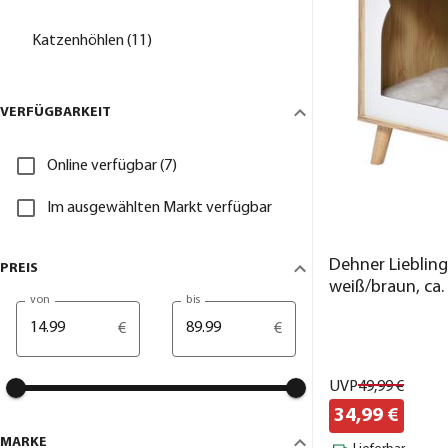
Katzenhöhlen (11)
VERFÜGBARKEIT
Online verfügbar (7)
Im ausgewählten Markt verfügbar
Dehner Liebling
PREIS
weiß/braun, ca
von
bis
€
€
UVP
49,
99
€
34,
99
€
MARKE