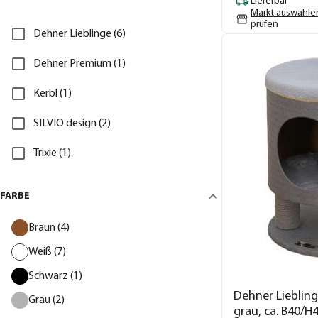
Lieferbar
Markt auswähle
prüfen
Dehner Lieblinge (6)
Dehner Premium (1)
Kerbl (1)
SILVIO design (2)
Trixie (1)
FARBE
Braun (4)
Weiß (7)
Schwarz (1)
Dehner Liebling
Grau (2)
grau, ca. B40/H