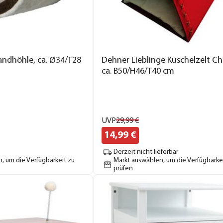
andhöhle, ca. Ø34/T28
Dehner Lieblinge Kuschelzelt Ch
ca. B50/H46/T40 cm
UVP
29,
99
€
14,
99
€
Derzeit nicht lieferbar
n
, um die Verfügbarkeit zu
Markt auswählen
, um die Verfügbarke
prüfen