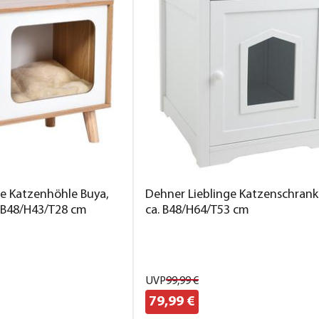
ge Katzenhöhle Buya,
Dehner Lieblinge Katzenschrank
. B48/H43/T28 cm
ca. B48/H64/T53 cm
UVP
99,
99
€
79,
99
€