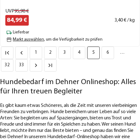
UVP
95,
98
€
84,
99
€
3,
40
€ / kg
Lieferbar
Markt auswählen
, um die Verfügbarkeit zu prüfen
1
2
3
4
5
6
…
32
33
Hundebedarf im Dehner Onlineshop: Alles
für Ihren treuen Begleiter
Es gibt kaum etwas Schöneres, als die Zeit mit unseren vierbeinigen
Freunden zu verbringen. Hunde bereichern unser Leben auf so viele
Arten: Sie begleiten uns auf Spaziergängen, bieten uns Trost und
Freude und sind immer für ein Spielchen zu haben. Wer seinen Hund
liebt, möchte ihm nur das Beste bieten – und genau das finden Sie
bei Dehner! In unserem Hundebedarf-Onlineshop haben wir eine