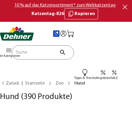
10 % auf das Katzensortiment* zum Weltkatzentag
Katzentag-826
Kopieren
lle Kategorien
Tipps & Trends
Angebote
SALE
Zurück
Startseite
Zoo
Hund
Hund
(390 Produkte)