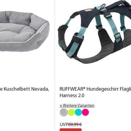
ge Kuschelbett Nevada,
RUFFWEAR® Hundegeschirr Flagl
Harness 2.0
+ Weitere Varianten
UVP
89,
99
€