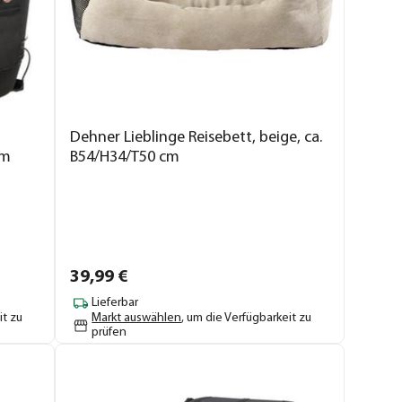
Dehner Lieblinge Reisebett, beige, ca.
cm
B54/H34/T50 cm
39,
99
€
Lieferbar
it zu
Markt auswählen
, um die Verfügbarkeit zu
prüfen