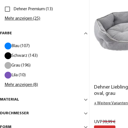
Dehner Premium (13)
Mehr anzeigen (25)
FARBE
Blau (107)
Schwarz (143)
Grau (196)
Lila (10)
Mehr anzeigen (8)
Dehner Lieblin
oval, grau
MATERIAL
+ Weitere Varianten
DURCHMESSER
UVP
39,
99
€
FORM