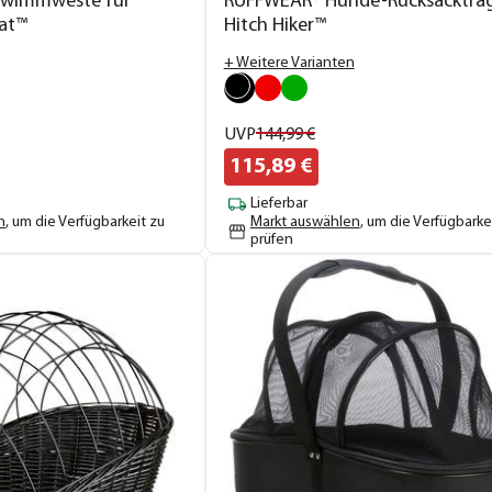
wimmweste für
RUFFWEAR® Hunde-Rucksacktra
at™
Hitch Hiker™
+ Weitere Varianten
UVP
144,
99
€
115,
89
€
Lieferbar
n
, um die Verfügbarkeit zu
Markt auswählen
, um die Verfügbarke
prüfen