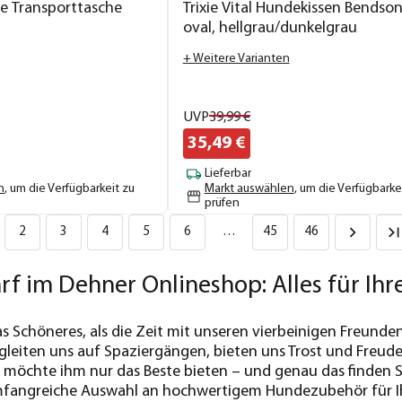
ge Transporttasche
Trixie Vital Hundekissen Bendson
oval, hellgrau/dunkelgrau
+ Weitere Varianten
UVP
39,
99
€
35,
49
€
Lieferbar
n
, um die Verfügbarkeit zu
Markt auswählen
, um die Verfügbarke
prüfen
2
3
4
5
6
…
45
46
 im Dehner Onlineshop: Alles für Ihre
s Schöneres, als die Zeit mit unseren vierbeinigen Freunde
begleiten uns auf Spaziergängen, bieten uns Trost und Freud
, möchte ihm nur das Beste bieten – und genau das finden
mfangreiche Auswahl an hochwertigem Hundezubehör für Ih