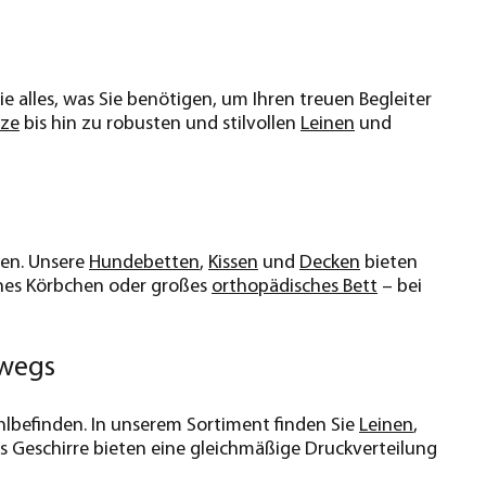
ie alles, was Sie benötigen, um Ihren treuen Begleiter
tze
bis hin zu robusten und stilvollen
Leinen
und
hen. Unsere
Hundebetten
,
Kissen
und
Decken
bieten
eines Körbchen oder großes
orthopädisches Bett
– bei
rwegs
ohlbefinden. In unserem Sortiment finden Sie
Leinen
,
rs Geschirre bieten eine gleichmäßige Druckverteilung