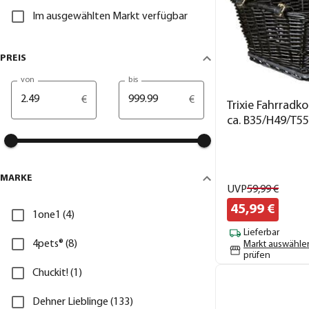
Im ausgewählten Markt verfügbar
PREIS
von
bis
€
€
Trixie Fahrradk
ca. B35/H49/T5
MARKE
UVP
59,
99
€
45,
99
€
1one1 (4)
Lieferbar
4pets® (8)
Markt auswähle
prüfen
Chuckit! (1)
Dehner Lieblinge (133)