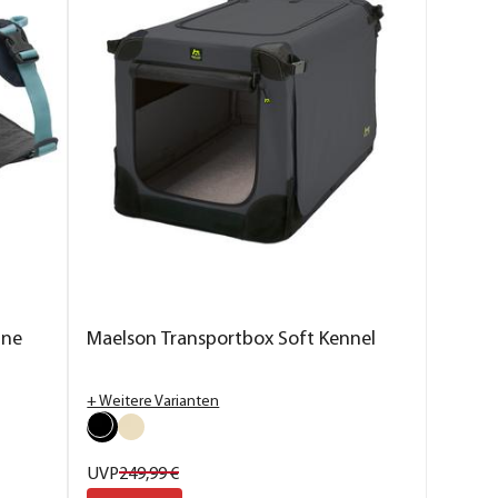
ine
Maelson Transportbox Soft Kennel
+ Weitere Varianten
UVP
249,
99
€