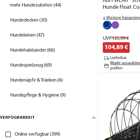
RUFFWEAR® Sch
mehr Hundezubehör (44)
Hunde Float Co
+ Weitere Varianten
Hundedecken (30)
Hundeleinen (47)
UVP
125,
99
€
104,
89
€
Hundehalsbänder (66)
Lieferbar
Markt auswähle
Hundespielzeug (69)
prüfen
Hundenäpfe & Tränken (6)
Hundepflege & Hygiene (9)
VERFÜGBARKEIT
Online verfügbar (399)