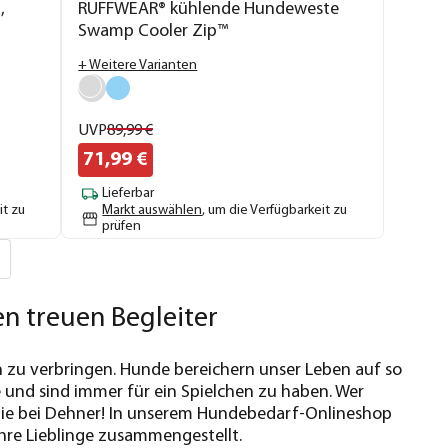
,
RUFFWEAR® kühlende Hundeweste
Swamp Cooler Zip™
+ Weitere Varianten
UVP
89,
99
€
71,
99
€
Lieferbar
it zu
Markt auswählen
, um die Verfügbarkeit zu
prüfen
n treuen Begleiter
n zu verbringen. Hunde bereichern unser Leben auf so
e und sind immer für ein Spielchen zu haben. Wer
 Sie bei Dehner! In unserem Hundebedarf-Onlineshop
re Lieblinge zusammengestellt.