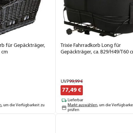
orb für Gepäckträger,
Trixie Fahrradkorb Long für
5 cm
Gepäckträger, ca. B29/H49/T60 
UVP
99,
99
€
77,
49
€
Lieferbar
n
, um die Verfügbarkeit zu
Markt auswählen
, um die Verfügbarke
prüfen