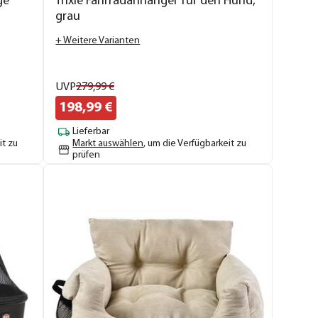
ge
Trixie Fahrradanhänger für den Hund,
grau
+ Weitere Varianten
UVP
279,
99
€
198,
99
€
Lieferbar
it zu
Markt auswählen
, um die Verfügbarkeit zu
prüfen