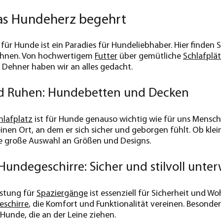
das Hundeherz begehrt
ür Hunde ist ein Paradies für Hundeliebhaber. Hier finden S
hnen. Von hochwertigem
Futter
über gemütliche
Schlafplä
 Dehner haben wir an alles gedacht.
d Ruhen: Hundebetten und Decken
hlafplatz
ist für Hunde genauso wichtig wie für uns Mensc
einen Ort, an dem er sich sicher und geborgen fühlt. Ob kl
ne große Auswahl an Größen und Designs.
Hundegeschirre: Sicher und stilvoll unte
üstung für
Spaziergänge
ist essenziell für Sicherheit und W
eschirre
, die Komfort und Funktionalität vereinen. Besonde
 Hunde, die an der Leine ziehen.