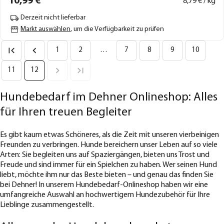
10,
99
€
8,
79
€ / kg
Derzeit nicht lieferbar
Markt auswählen
, um die Verfügbarkeit zu prüfen
1
2
…
7
8
9
10
11
12
Hundebedarf im Dehner Onlineshop: Alles
für Ihren treuen Begleiter
Es gibt kaum etwas Schöneres, als die Zeit mit unseren vierbeinigen
Freunden zu verbringen. Hunde bereichern unser Leben auf so viele
Arten: Sie begleiten uns auf Spaziergängen, bieten uns Trost und
Freude und sind immer für ein Spielchen zu haben. Wer seinen Hund
liebt, möchte ihm nur das Beste bieten – und genau das finden Sie
bei Dehner! In unserem Hundebedarf-Onlineshop haben wir eine
umfangreiche Auswahl an hochwertigem Hundezubehör für Ihre
Lieblinge zusammengestellt.