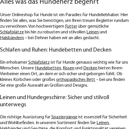
Alles was das Hundeherz begehrt
Unser Onlineshop für Hunde ist ein Paradies für Hundeliebhaber. Hier
finden Sie alles, was Sie benötigen, um Ihren treuen Begleiter rundum
zu verwöhnen. Von hochwertigem
Futter
über gemütliche
Schlafplätze
bis hin zu robusten und stilvollen
Leinen
und
Halsbändern
– bei Dehner haben wir an alles gedacht.
Schlafen und Ruhen: Hundebetten und Decken
Ein erholsamer
Schlafplatz
ist für Hunde genauso wichtig wie für uns
Menschen. Unsere
Hundebetten
,
Kissen
und
Decken
bieten Ihrem
Vierbeiner einen Ort, an dem er sich sicher und geborgen fühlt. Ob
kleines Körbchen oder großes
orthopädisches Bett
– bei uns finden
Sie eine große Auswahl an Größen und Designs.
Leinen und Hundegeschirre: Sicher und stilvoll
unterwegs
Die richtige Ausrüstung für
Spaziergänge
ist essenziell für Sicherheit
und Wohlbefinden. In unserem Sortiment finden Sie
Leinen
,
Halsbänder und Geschirre
, die Komfort und Funktionalität vereinen.