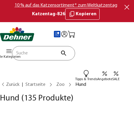
10 % auf das Katzensortiment* zum Weltkatzentag
Katzentag-826
Kopieren
lle Kategorien
Tipps & Trends
Angebote
SALE
Zurück
Startseite
Zoo
Hund
Hund
(135 Produkte)