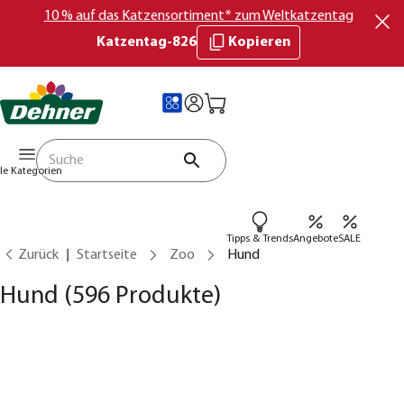
10 % auf das Katzensortiment* zum Weltkatzentag
Katzentag-826
Kopieren
lle Kategorien
Tipps & Trends
Angebote
SALE
Zurück
Startseite
Zoo
Hund
Hund
(596 Produkte)