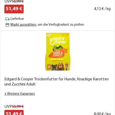
UVP
56,
99
€
51,
49
€
4,
12
€ / kg
Lieferbar
Markt auswählen
, um die Verfügbarkeit zu prüfen
Edgard & Cooper Trockenfutter für Hunde, Knackige Karotten
und Zucchini Adult
+ Weitere Varianten
UVP
56,
99
€
53,
49
€
8,
00
€ / kg