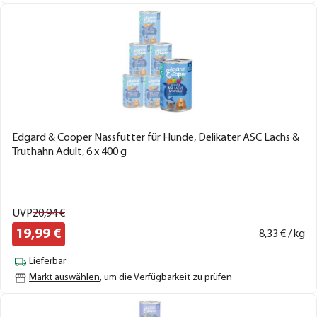
Edgard & Cooper Nassfutter für Hunde, Delikater ASC Lachs &
Truthahn Adult, 6 x 400 g
UVP
20,
94
€
19,
99
€
8,
33
€ / kg
Lieferbar
Markt auswählen
, um die Verfügbarkeit zu prüfen