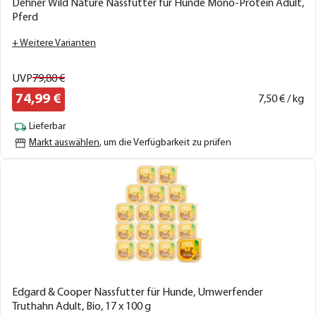
Dehner Wild Nature Nassfutter für Hunde Mono-Protein Adult,
Pferd
+ Weitere Varianten
UVP
79,
80
€
74,
99
€
7,
50
€ / kg
Lieferbar
Markt auswählen
, um die Verfügbarkeit zu prüfen
Edgard & Cooper Nassfutter für Hunde, Umwerfender
Truthahn Adult, Bio, 17 x 100 g