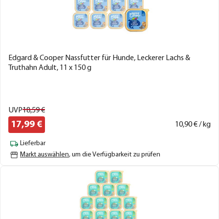
Edgard & Cooper Nassfutter für Hunde, Leckerer Lachs &
Truthahn Adult, 11 x 150 g
UVP
18,
59
€
17,
99
€
10,
90
€ / kg
Lieferbar
Markt auswählen
, um die Verfügbarkeit zu prüfen