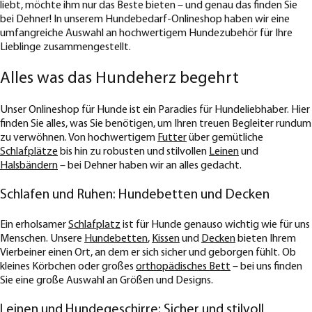
liebt, möchte ihm nur das Beste bieten – und genau das finden Sie
bei Dehner! In unserem Hundebedarf-Onlineshop haben wir eine
umfangreiche Auswahl an hochwertigem Hundezubehör für Ihre
Lieblinge zusammengestellt.
Alles was das Hundeherz begehrt
Unser Onlineshop für Hunde ist ein Paradies für Hundeliebhaber. Hier
finden Sie alles, was Sie benötigen, um Ihren treuen Begleiter rundum
zu verwöhnen. Von hochwertigem
Futter
über gemütliche
Schlafplätze
bis hin zu robusten und stilvollen
Leinen
und
Halsbändern
– bei Dehner haben wir an alles gedacht.
Schlafen und Ruhen: Hundebetten und Decken
Ein erholsamer
Schlafplatz
ist für Hunde genauso wichtig wie für uns
Menschen. Unsere
Hundebetten
,
Kissen
und
Decken
bieten Ihrem
Vierbeiner einen Ort, an dem er sich sicher und geborgen fühlt. Ob
kleines Körbchen oder großes
orthopädisches Bett
– bei uns finden
Sie eine große Auswahl an Größen und Designs.
Leinen und Hundegeschirre: Sicher und stilvoll