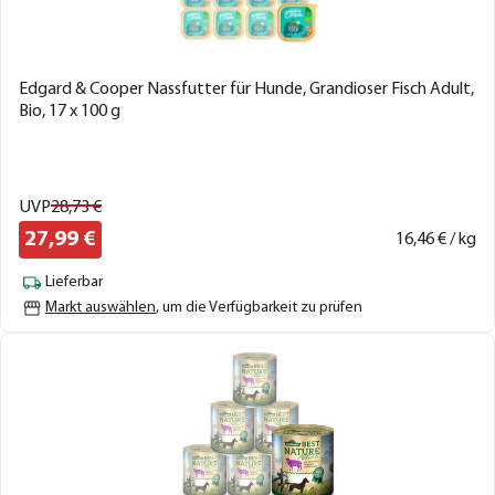
Edgard & Cooper Nassfutter für Hunde, Grandioser Fisch Adult,
Bio, 17 x 100 g
UVP
28,
73
€
27,
99
€
16,
46
€ / kg
Lieferbar
Markt auswählen
, um die Verfügbarkeit zu prüfen