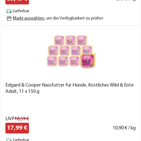
Lieferbar
Markt auswählen
, um die Verfügbarkeit zu prüfen
Edgard & Cooper Nassfutter für Hunde, Köstliches Wild & Ente
Adult, 11 x 150 g
UVP
18,
59
€
17,
99
€
10,
90
€ / kg
Lieferbar