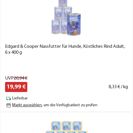
Edgard & Cooper Nassfutter für Hunde, Köstliches Rind Adult,
6 x 400 g
UVP
20,
94
€
19,
99
€
8,
33
€ / kg
Lieferbar
Markt auswählen
, um die Verfügbarkeit zu prüfen