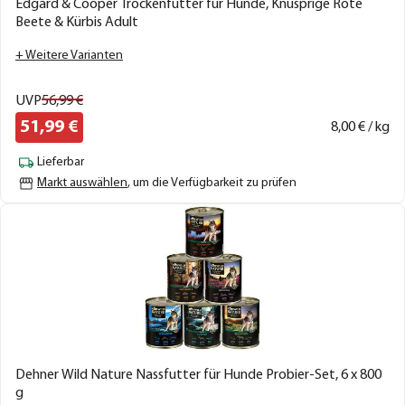
Edgard & Cooper Trockenfutter für Hunde, Knusprige Rote
Beete & Kürbis Adult
+ Weitere Varianten
UVP
56,
99
€
51,
99
€
8,
00
€ / kg
Lieferbar
Markt auswählen
, um die Verfügbarkeit zu prüfen
Dehner Wild Nature Nassfutter für Hunde Probier-Set, 6 x 800
g