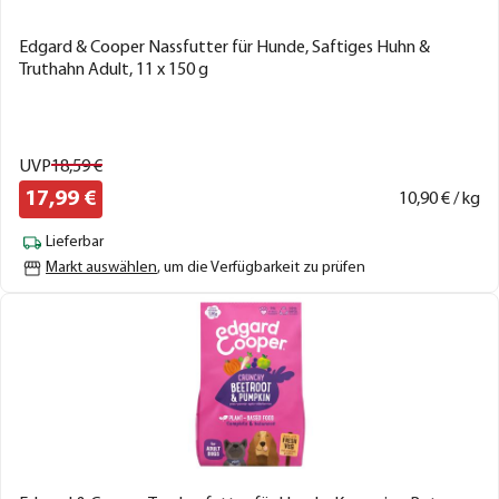
Edgard & Cooper Nassfutter für Hunde, Saftiges Huhn &
Truthahn Adult, 11 x 150 g
UVP
18,
59
€
17,
99
€
10,
90
€ / kg
Lieferbar
Markt auswählen
, um die Verfügbarkeit zu prüfen