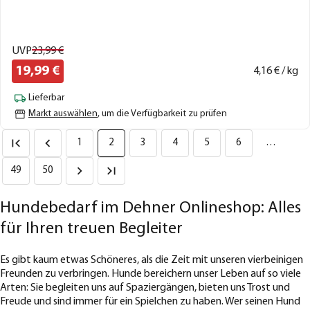
UVP
23,
99
€
19,
99
€
4,
16
€ / kg
Lieferbar
Markt auswählen
, um die Verfügbarkeit zu prüfen
1
2
3
4
5
6
…
49
50
Hundebedarf im Dehner Onlineshop: Alles
für Ihren treuen Begleiter
Es gibt kaum etwas Schöneres, als die Zeit mit unseren vierbeinigen
Freunden zu verbringen. Hunde bereichern unser Leben auf so viele
Arten: Sie begleiten uns auf Spaziergängen, bieten uns Trost und
Freude und sind immer für ein Spielchen zu haben. Wer seinen Hund