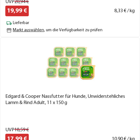
UVP
20,
94
€
19,
99
€
8,
33
€ / kg
Lieferbar
Markt auswählen
, um die Verfügbarkeit zu prüfen
Edgard & Cooper Nassfutter für Hunde, Unwiderstehliches
Lamm & Rind Adult, 11 x 150 g
UVP
18,
59
€
17,
99
€
10,
90
€ / kg