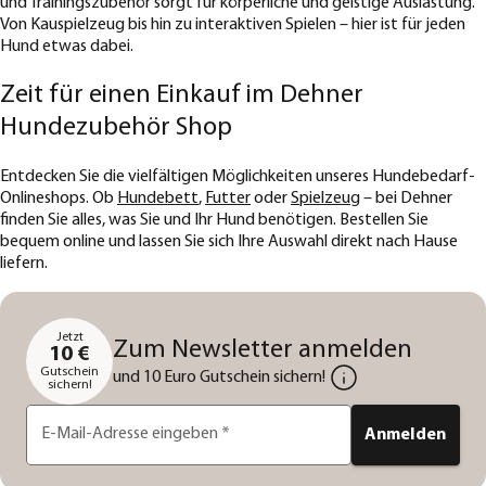
und Trainingszubehör sorgt für körperliche und geistige Auslastung.
Von Kauspielzeug bis hin zu interaktiven Spielen – hier ist für jeden
Hund etwas dabei.
Zeit für einen Einkauf im Dehner
Hundezubehör Shop
Entdecken Sie die vielfältigen Möglichkeiten unseres Hundebedarf-
Onlineshops. Ob
Hundebett
,
Futter
oder
Spielzeug
– bei Dehner
finden Sie alles, was Sie und Ihr Hund benötigen. Bestellen Sie
bequem online und lassen Sie sich Ihre Auswahl direkt nach Hause
liefern.
Jetzt
Zum Newsletter anmelden
10 €
Gutschein
und 10 Euro Gutschein sichern!
sichern!
E-Mail-Adresse eingeben
*
Anmelden