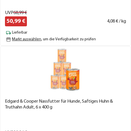
UVP
68,
99
€
50,
99
€
4,
08
€ / kg
Lieferbar
Markt auswählen
, um die Verfügbarkeit zu prüfen
Edgard & Cooper Nassfutter für Hunde, Saftiges Huhn &
Truthahn Adult, 6 x 400 g