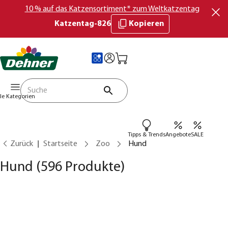
10 % auf das Katzensortiment* zum Weltkatzentag
Katzentag-826
Kopieren
lle Kategorien
Tipps & Trends
Angebote
SALE
Zurück
Startseite
Zoo
Hund
Hund
(596 Produkte)