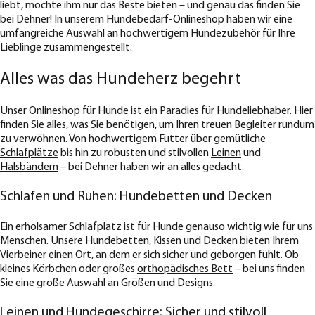
liebt, möchte ihm nur das Beste bieten – und genau das finden Sie
bei Dehner! In unserem Hundebedarf-Onlineshop haben wir eine
umfangreiche Auswahl an hochwertigem Hundezubehör für Ihre
Lieblinge zusammengestellt.
Alles was das Hundeherz begehrt
Unser Onlineshop für Hunde ist ein Paradies für Hundeliebhaber. Hier
finden Sie alles, was Sie benötigen, um Ihren treuen Begleiter rundum
zu verwöhnen. Von hochwertigem
Futter
über gemütliche
Schlafplätze
bis hin zu robusten und stilvollen
Leinen
und
Halsbändern
– bei Dehner haben wir an alles gedacht.
Schlafen und Ruhen: Hundebetten und Decken
Ein erholsamer
Schlafplatz
ist für Hunde genauso wichtig wie für uns
Menschen. Unsere
Hundebetten
,
Kissen
und
Decken
bieten Ihrem
Vierbeiner einen Ort, an dem er sich sicher und geborgen fühlt. Ob
kleines Körbchen oder großes
orthopädisches Bett
– bei uns finden
Sie eine große Auswahl an Größen und Designs.
Leinen und Hundegeschirre: Sicher und stilvoll