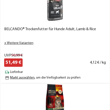
BELCANDO® Trockenfutter für Hunde Adult, Lamb & Rice
+ Weitere Varianten
UVP
56,
99
€
51,
49
€
4,
12
€ / kg
Lieferbar
Markt auswählen
, um die Verfügbarkeit zu prüfen