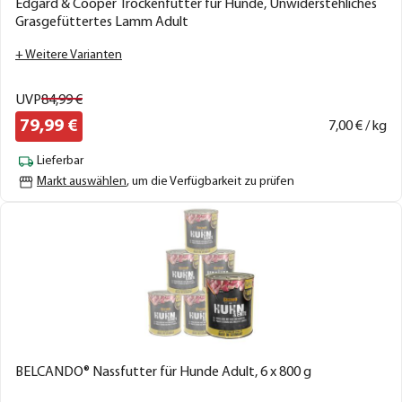
Edgard & Cooper Trockenfutter für Hunde, Unwiderstehliches
Grasgefüttertes Lamm Adult
+ Weitere Varianten
UVP
84,
99
€
79,
99
€
7,
00
€ / kg
Lieferbar
Markt auswählen
, um die Verfügbarkeit zu prüfen
BELCANDO® Nassfutter für Hunde Adult, 6 x 800 g