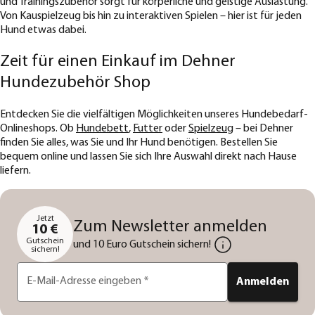
und Trainingszubehör sorgt für körperliche und geistige Auslastung.
Von Kauspielzeug bis hin zu interaktiven Spielen – hier ist für jeden
Hund etwas dabei.
Zeit für einen Einkauf im Dehner
Hundezubehör Shop
Entdecken Sie die vielfältigen Möglichkeiten unseres Hundebedarf-
Onlineshops. Ob
Hundebett
,
Futter
oder
Spielzeug
– bei Dehner
finden Sie alles, was Sie und Ihr Hund benötigen. Bestellen Sie
bequem online und lassen Sie sich Ihre Auswahl direkt nach Hause
liefern.
Jetzt
Zum Newsletter anmelden
10 €
Gutschein
und 10 Euro Gutschein sichern!
sichern!
E-Mail-Adresse eingeben
*
Anmelden