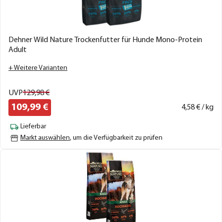
Dehner Wild Nature Trockenfutter für Hunde Mono-Protein
Adult
+ Weitere Varianten
UVP
129,
98
€
109,
99
€
4,
58
€ / kg
Lieferbar
Markt auswählen
, um die Verfügbarkeit zu prüfen