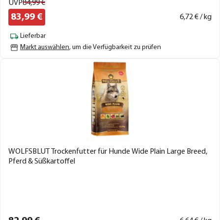
UVP
84,
99
€
83,
99
€
6,
72
€ / kg
Lieferbar
Markt auswählen
, um die Verfügbarkeit zu prüfen
WOLFSBLUT Trockenfutter für Hunde Wide Plain Large Breed,
Pferd & Süßkartoffel