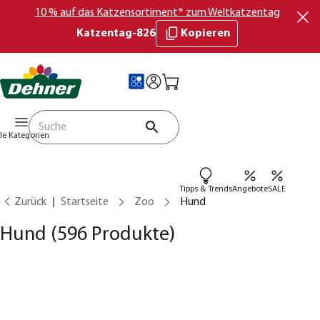
10 % auf das Katzensortiment* zum Weltkatzentag
Katzentag-826
Kopieren
lle Kategorien
Tipps & Trends
Angebote
SALE
Zurück
Startseite
Zoo
Hund
Hund
(596 Produkte)