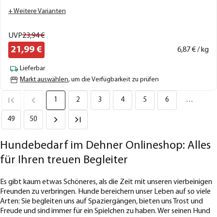
+ Weitere Varianten
UVP
23,
94
€
21,
99
€
6,
87
€ / kg
Lieferbar
Markt auswählen
, um die Verfügbarkeit zu prüfen
1
2
3
4
5
6
…
49
50
Hundebedarf im Dehner Onlineshop: Alles
für Ihren treuen Begleiter
Es gibt kaum etwas Schöneres, als die Zeit mit unseren vierbeinigen
Freunden zu verbringen. Hunde bereichern unser Leben auf so viele
Arten: Sie begleiten uns auf Spaziergängen, bieten uns Trost und
Freude und sind immer für ein Spielchen zu haben. Wer seinen Hund