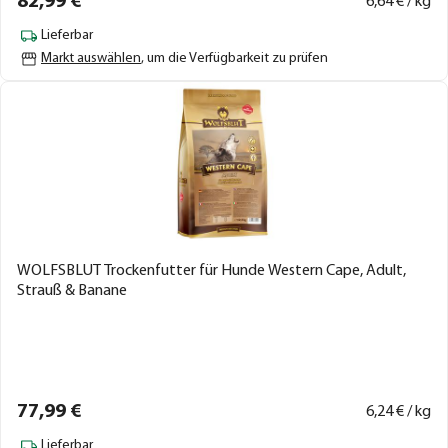
82,
99
€
6,
64
€ / kg
Lieferbar
Markt auswählen
, um die Verfügbarkeit zu prüfen
WOLFSBLUT Trockenfutter für Hunde Western Cape, Adult,
Strauß & Banane
77,
99
€
6,
24
€ / kg
Lieferbar