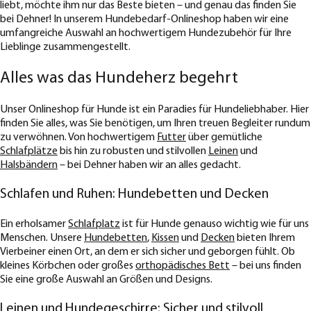
liebt, möchte ihm nur das Beste bieten – und genau das finden Sie
bei Dehner! In unserem Hundebedarf-Onlineshop haben wir eine
umfangreiche Auswahl an hochwertigem Hundezubehör für Ihre
Lieblinge zusammengestellt.
Alles was das Hundeherz begehrt
Unser Onlineshop für Hunde ist ein Paradies für Hundeliebhaber. Hier
finden Sie alles, was Sie benötigen, um Ihren treuen Begleiter rundum
zu verwöhnen. Von hochwertigem
Futter
über gemütliche
Schlafplätze
bis hin zu robusten und stilvollen
Leinen
und
Halsbändern
– bei Dehner haben wir an alles gedacht.
Schlafen und Ruhen: Hundebetten und Decken
Ein erholsamer
Schlafplatz
ist für Hunde genauso wichtig wie für uns
Menschen. Unsere
Hundebetten
,
Kissen
und
Decken
bieten Ihrem
Vierbeiner einen Ort, an dem er sich sicher und geborgen fühlt. Ob
kleines Körbchen oder großes
orthopädisches Bett
– bei uns finden
Sie eine große Auswahl an Größen und Designs.
Leinen und Hundegeschirre: Sicher und stilvoll