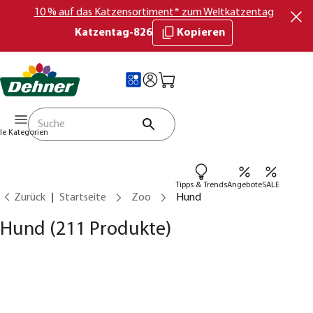
10 % auf das Katzensortiment* zum Weltkatzentag
Katzentag-826
Kopieren
lle Kategorien
Tipps & Trends
Angebote
SALE
Zurück
Startseite
Zoo
Hund
Hund
(211 Produkte)