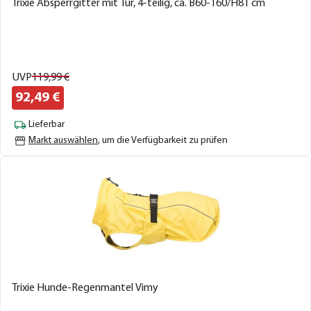
Trixie Absperrgitter mit Tür, 4-teilig, ca. B60-160/H81 cm
UVP
119,
99
€
92,
49
€
Lieferbar
Markt auswählen
, um die Verfügbarkeit zu prüfen
Trixie Hunde-Regenmantel Vimy