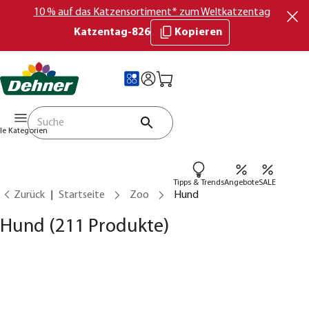
10 % auf das Katzensortiment* zum Weltkatzentag
Katzentag-826
Kopieren
lle Kategorien
Tipps & Trends
Angebote
SALE
Zurück
Startseite
Zoo
Hund
Hund
(211 Produkte)