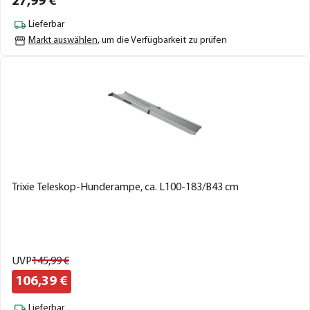
27,
99
€
Lieferbar
Markt auswählen
, um die Verfügbarkeit zu prüfen
Trixie Teleskop-Hunderampe, ca. L100-183/B43 cm
UVP
145,
99
€
106,
39
€
Lieferbar