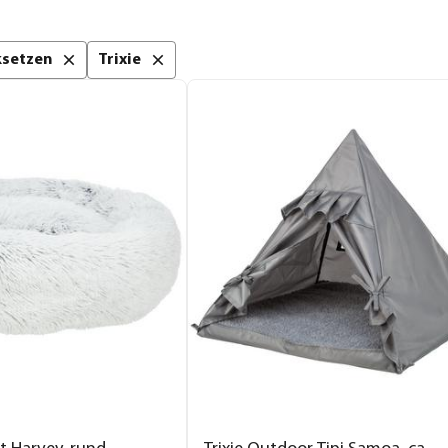
cksetzen
Trixie