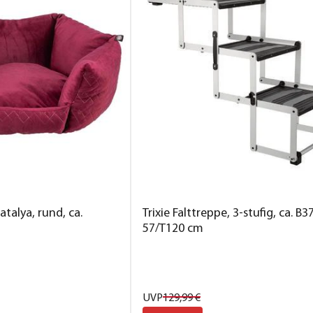
atalya, rund, ca.
Trixie Falttreppe, 3-stufig, ca. B
57/T120 cm
UVP
129,
99
€