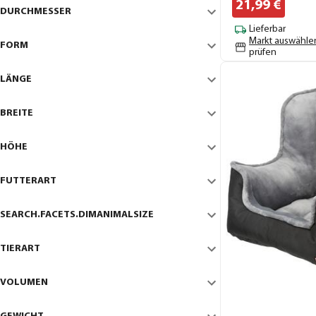
21,
99
€
DURCHMESSER
Lieferbar
Markt auswähle
FORM
prüfen
LÄNGE
BREITE
HÖHE
FUTTERART
SEARCH.FACETS.DIMANIMALSIZE
TIERART
VOLUMEN