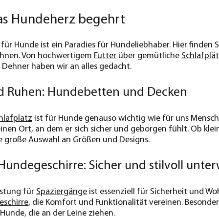
das Hundeherz begehrt
ür Hunde ist ein Paradies für Hundeliebhaber. Hier finden S
hnen. Von hochwertigem
Futter
über gemütliche
Schlafplä
 Dehner haben wir an alles gedacht.
d Ruhen: Hundebetten und Decken
hlafplatz
ist für Hunde genauso wichtig wie für uns Mensc
einen Ort, an dem er sich sicher und geborgen fühlt. Ob kl
ne große Auswahl an Größen und Designs.
Hundegeschirre: Sicher und stilvoll unte
üstung für
Spaziergänge
ist essenziell für Sicherheit und W
eschirre
, die Komfort und Funktionalität vereinen. Besonde
 Hunde, die an der Leine ziehen.