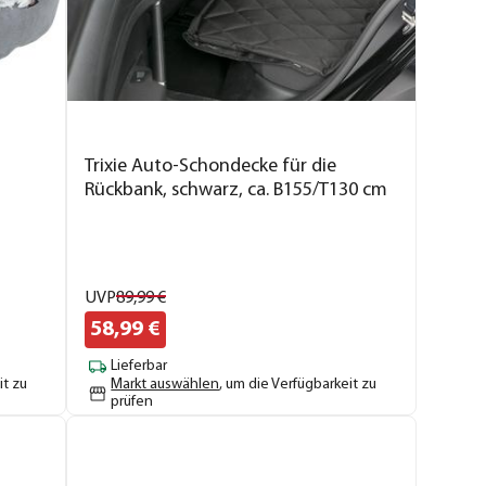
Trixie Auto-Schondecke für die
Rückbank, schwarz, ca. B155/T130 cm
UVP
89,
99
€
58,
99
€
Lieferbar
it zu
Markt auswählen
, um die Verfügbarkeit zu
prüfen