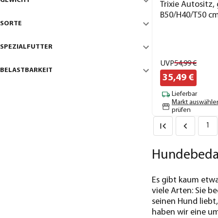
GEWICHT
Trixie Autositz,
B50/H40/T50 c
SORTE
SPEZIALFUTTER
UVP
54,
99
€
BELASTBARKEIT
35,
49
€
Lieferbar
Markt auswähle
prüfen
1
Hundebedarf
Es gibt kaum etwa
viele Arten: Sie 
seinen Hund liebt
haben wir eine u