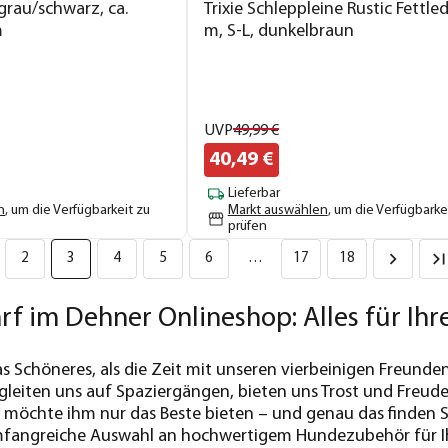
 grau/schwarz, ca.
Trixie Schleppleine Rustic Fettled
m
m, S-L, dunkelbraun
UVP
49,
99
€
40,
49
€
Lieferbar
n
, um die Verfügbarkeit zu
Markt auswählen
, um die Verfügbarke
prüfen
2
3
4
5
6
…
17
18
 im Dehner Onlineshop: Alles für Ihre
s Schöneres, als die Zeit mit unseren vierbeinigen Freunde
begleiten uns auf Spaziergängen, bieten uns Trost und Freud
, möchte ihm nur das Beste bieten – und genau das finden
mfangreiche Auswahl an hochwertigem Hundezubehör für Ih