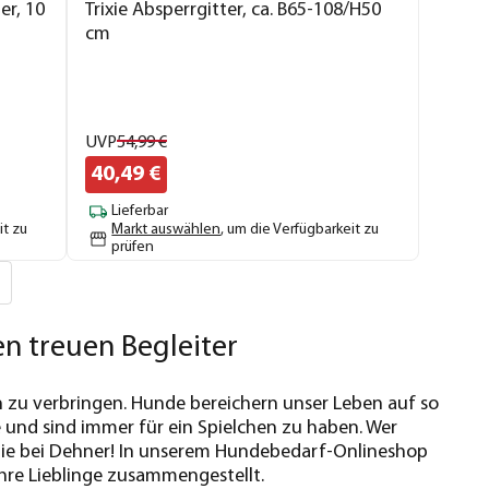
er, 10
Trixie Absperrgitter, ca. B65-108/H50
cm
UVP
54,
99
€
40,
49
€
Lieferbar
it zu
Markt auswählen
, um die Verfügbarkeit zu
prüfen
n treuen Begleiter
n zu verbringen. Hunde bereichern unser Leben auf so
e und sind immer für ein Spielchen zu haben. Wer
 Sie bei Dehner! In unserem Hundebedarf-Onlineshop
re Lieblinge zusammengestellt.