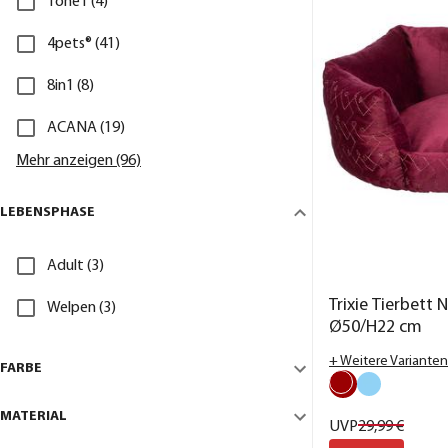
1one1 (4)
4pets® (41)
8in1 (8)
ACANA (19)
Mehr anzeigen (96)
LEBENSPHASE
Adult (3)
Trixie Tierbett N
Welpen (3)
Ø50/H22 cm
+ Weitere Varianten
FARBE
MATERIAL
UVP
29,
99
€