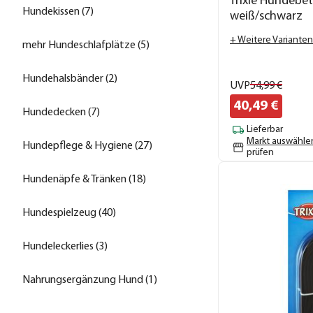
Trixie Hundebet
Hundekissen (7)
weiß/schwarz
+ Weitere Varianten
mehr Hundeschlafplätze (5)
Hundehalsbänder (2)
UVP
54,
99
€
40,
49
€
Hundedecken (7)
Lieferbar
Markt auswähle
Hundepflege & Hygiene (27)
prüfen
Hundenäpfe & Tränken (18)
Hundespielzeug (40)
Hundeleckerlies (3)
Nahrungsergänzung Hund (1)