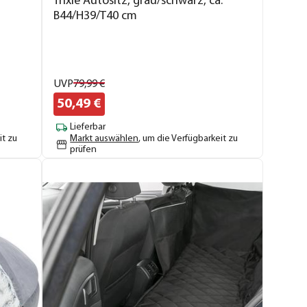
Trixie Autositz, grau/schwarz, ca.
B44/H39/T40 cm
UVP
79,
99
€
50,
49
€
Lieferbar
it zu
Markt auswählen
, um die Verfügbarkeit zu
prüfen