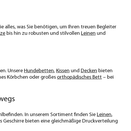
ie alles, was Sie benötigen, um Ihren treuen Begleiter
tze
bis hin zu robusten und stilvollen
Leinen
und
hen. Unsere
Hundebetten
,
Kissen
und
Decken
bieten
eines Körbchen oder großes
orthopädisches Bett
– bei
rwegs
ohlbefinden. In unserem Sortiment finden Sie
Leinen
,
rs Geschirre bieten eine gleichmäßige Druckverteilung