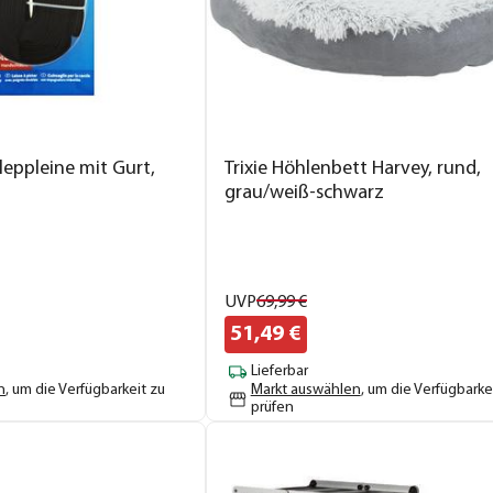
leppleine mit Gurt,
Trixie Höhlenbett Harvey, rund,
grau/weiß-schwarz
UVP
69,
99
€
51,
49
€
Lieferbar
n
, um die Verfügbarkeit zu
Markt auswählen
, um die Verfügbarke
prüfen