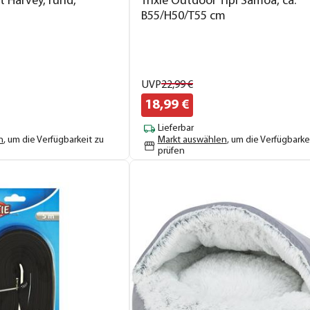
t Harvey, rund,
Trixie Outdoor Tipi Samoa, ca.
B55/H50/T55 cm
UVP
22,
99
€
18,
99
€
Lieferbar
n
, um die Verfügbarkeit zu
Markt auswählen
, um die Verfügbarke
prüfen