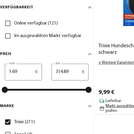
VERFÜGBARKEIT
Online verfügbar (121)
Im ausgewählten Markt verfügbar
Trixie Hundesch
schwarz
PREIS
+ Weitere Varianten
von
bis
€
€
9,
99
€
Lieferbar
MARKE
Markt auswähle
prüfen
Trixie (211)