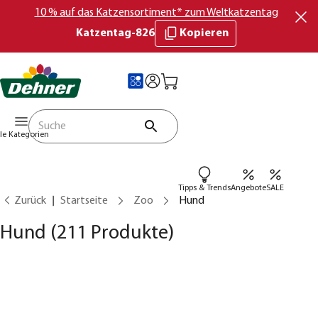
10 % auf das Katzensortiment* zum Weltkatzentag
Katzentag-826
Kopieren
lle Kategorien
Tipps & Trends
Angebote
SALE
Zurück
Startseite
Zoo
Hund
Hund
(211 Produkte)