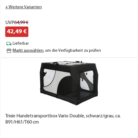
+ Weitere Varianten
UVP
64,
99
€
42,
49
€
Lieferbar
Markt auswählen
, um die Verfügbarkeit zu prüfen
Trixie Hundetransportbox Vario Double, schwarz/grau, ca.
B91/H61/T60 cm