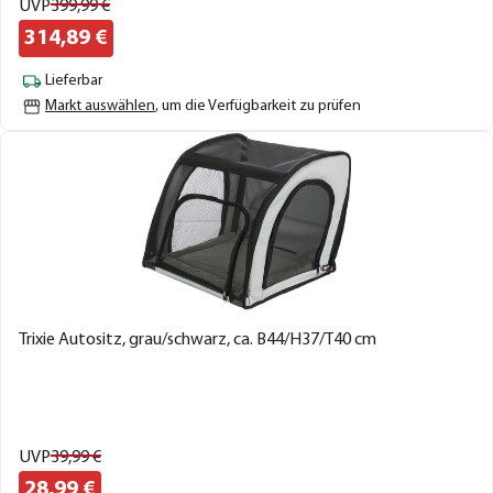
UVP
399,
99
€
314,
89
€
Lieferbar
Markt auswählen
, um die Verfügbarkeit zu prüfen
Trixie Autositz, grau/schwarz, ca. B44/H37/T40 cm
UVP
39,
99
€
28,
99
€