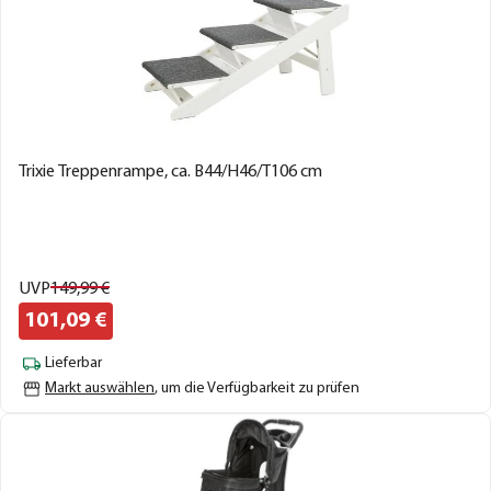
Trixie Treppenrampe, ca. B44/H46/T106 cm
UVP
149,
99
€
101,
09
€
Lieferbar
Markt auswählen
, um die Verfügbarkeit zu prüfen