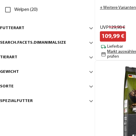
+ Weitere Varianten
Welpen (20)
UVP
129,
98
€
FUTTERART
109,
99
€
SEARCH.FACETS.DIMANIMALSIZE
Lieferbar
Markt auswähle
prüfen
TIERART
GEWICHT
SORTE
SPEZIALFUTTER