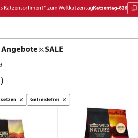
as Katzensortiment* zum Weltkatzentag
Katzentag-826
Angebote
SALE
d
)
cksetzen
Getreidefrei