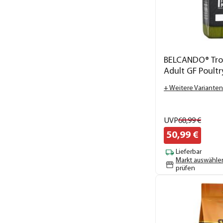
BELCANDO® Tro
Adult GF Poultr
+ Weitere Varianten
UVP
68,
99
€
50,
99
€
Lieferbar
Markt auswähle
prüfen