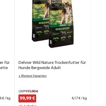
er für
Dehner Wild Nature Trockenfutter für
kette
Hunde Bergweide Adult
+ Weitere Varianten
UVP
115,
98
€
99,
99
€
8
€ / kg
4,
17
€ / kg