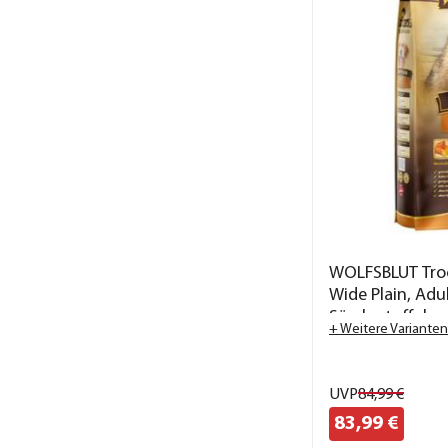
WOLFSBLUT Troc
Wide Plain, Adul
Süsskartoffeln
+ Weitere Varianten
UVP
84,
99
€
83,
99
€