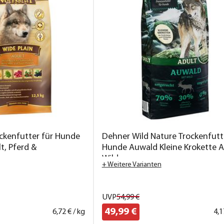
kenfutter für Hunde
Dehner Wild Nature Trockenfutt
t, Pferd &
Hunde Auwald Kleine Krokette A
Wild
+ Weitere Varianten
UVP
54,
99
€
49,
99
€
6,
72
€ / kg
4,
1