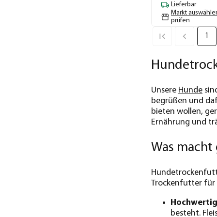
Lieferbar
Markt auswähle
prüfen
1
Hundetrocke
Unsere
Hunde
sin
begrüßen und dafü
bieten wollen, ge
Ernährung und trä
Was macht 
Hundetrockenfutt
Trockenfutter für
Hochwertig
besteht. Fle