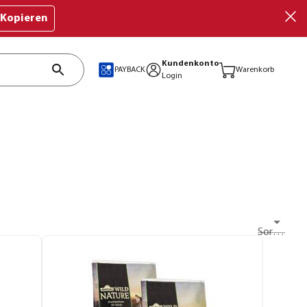
Kopieren
Kundenkonto
PAYBACK
Warenkorb
Login
Sortieren nach