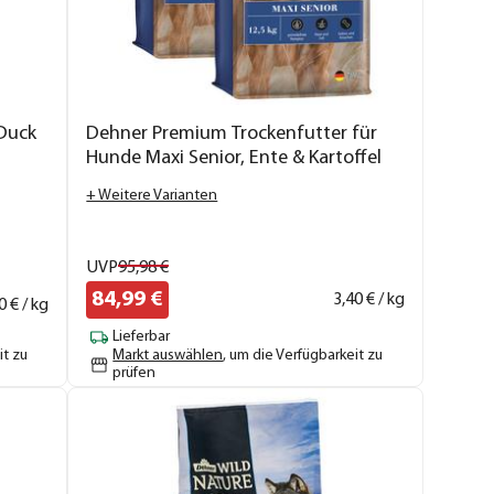
Duck
Dehner Premium Trockenfutter für
Hunde Maxi Senior, Ente & Kartoffel
+ Weitere Varianten
UVP
95,
98
€
84,
99
€
3,
40
€ / kg
0
€ / kg
Lieferbar
it zu
Markt auswählen
, um die Verfügbarkeit zu
prüfen