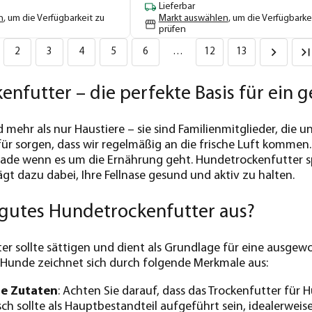
Lieferbar
n
, um die Verfügbarkeit zu
Markt auswählen
, um die Verfügbarke
prüfen
2
3
4
5
6
…
12
13
nfutter – die perfekte Basis für ein
d mehr als nur Haustiere – sie sind Familienmitglieder, die 
r sorgen, dass wir regelmäßig an die frische Luft kommen. D
rade wenn es um die Ernährung geht. Hundetrockenfutter s
gt dazu dabei, Ihre Fellnase gesund und aktiv zu halten.
gutes Hundetrockenfutter aus?
er sollte sättigen und dient als Grundlage für eine ausg
 Hunde zeichnet sich durch folgende Merkmale aus:
e Zutaten
: Achten Sie darauf, dass das Trockenfutter fü
isch sollte als Hauptbestandteil aufgeführt sein, idealerw