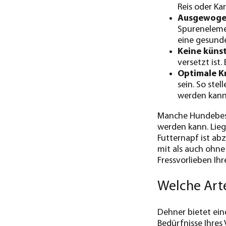
Reis oder Kar
Ausgewoge
Spurenelemen
eine gesunde
Keine künst
versetzt ist.
Optimale K
sein. So ste
werden kann
Manche Hundebesit
werden kann. Lieg
Futternapf ist ab
mit als auch ohne 
Fressvorlieben Ihr
Welche Arte
Dehner bietet ein
Bedürfnisse Ihres