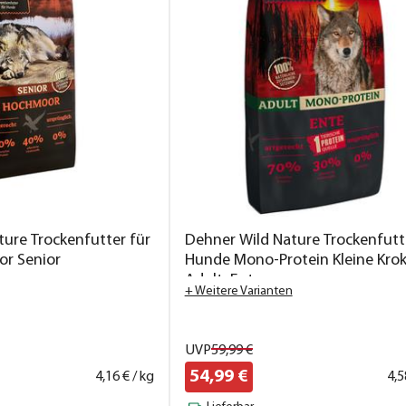
ure Trockenfutter für
Dehner Wild Nature Trockenfutt
r Senior
Hunde Mono-Protein Kleine Kro
Adult, Ente
+ Weitere Varianten
UVP
59,
99
€
54,
99
€
4,
16
€ / kg
4,
5