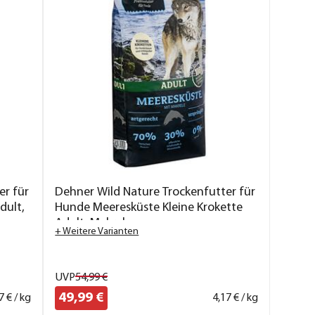
er für
Dehner Wild Nature Trockenfutter für
dult,
Hunde Meeresküste Kleine Krokette
Adult, Makrele
+ Weitere Varianten
UVP
54,
99
€
49,
99
€
7
€ / kg
4,
17
€ / kg