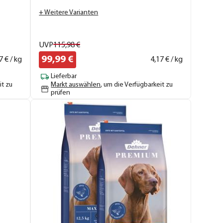
+ Weitere Varianten
UVP
115,
98
€
99,
99
€
7
€ / kg
4,
17
€ / kg
Lieferbar
it zu
Markt auswählen
, um die Verfügbarkeit zu
prüfen