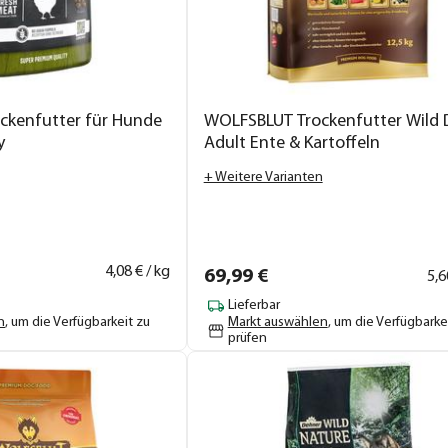
ckenfutter für Hunde
WOLFSBLUT Trockenfutter Wild 
y
Adult Ente & Kartoffeln
+ Weitere Varianten
4,
08
€ / kg
69,
99
€
5,
6
Lieferbar
n
, um die Verfügbarkeit zu
Markt auswählen
, um die Verfügbarke
prüfen