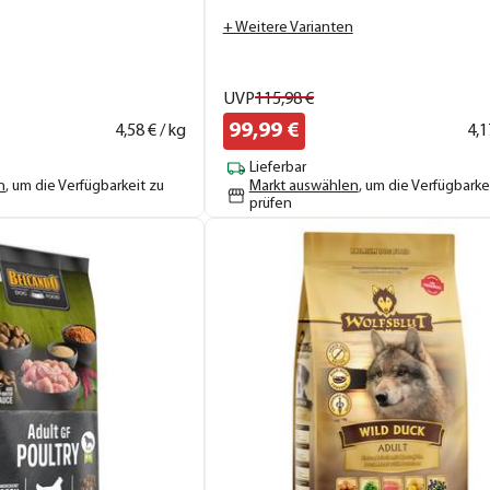
+ Weitere Varianten
UVP
115,
98
€
99,
99
€
4,
58
€ / kg
4,
1
Lieferbar
n
, um die Verfügbarkeit zu
Markt auswählen
, um die Verfügbarke
prüfen