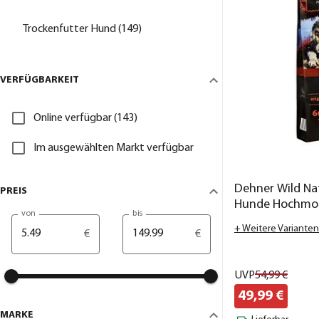
Trockenfutter Hund (149)
VERFÜGBARKEIT
Online verfügbar (143)
Im ausgewählten Markt verfügbar
Dehner Wild Nat
PREIS
Hunde Hochmoo
von
bis
+ Weitere Varianten
€
€
UVP
54,
99
€
49,
99
€
MARKE