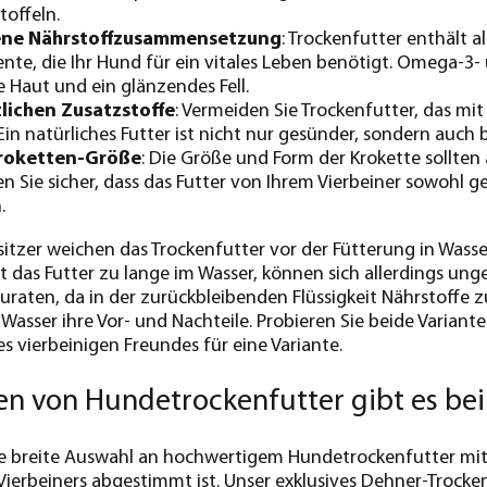
toffeln.
ne Nährstoffzusammensetzung
: Trockenfutter enthält 
te, die Ihr Hund für ein vitales Leben benötigt. Omega-3-
 Haut und ein glänzendes Fell.
lichen Zusatzstoffe
: Vermeiden Sie Trockenfutter, das mi
 Ein natürliches Futter ist nicht nur gesünder, sondern auch b
roketten-Größe
: Die Größe und Form der Krokette sollten
llen Sie sicher, dass das Futter von Ihrem Vierbeiner sowohl
.
zer weichen das Trockenfutter vor der Fütterung in Wasser
t das Futter zu lange im Wasser, können sich allerdings ung
zuraten, da in der zurückbleibenden Flüssigkeit Nährstoffe 
Wasser ihre Vor- und Nachteile. Probieren Sie beide Variant
es vierbeinigen Freundes für eine Variante.
n von Hundetrockenfutter gibt es bei
e breite Auswahl an hochwertigem Hundetrockenfutter mit h
 Vierbeiners abgestimmt ist. Unser exklusives Dehner-Troc