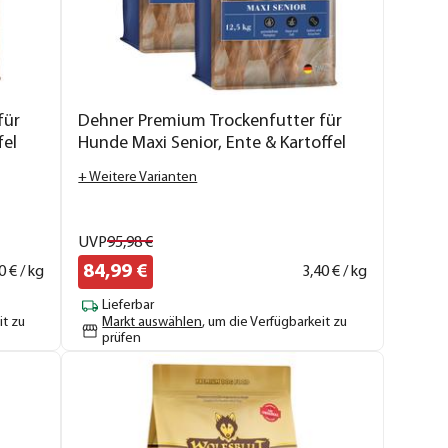
für
Dehner Premium Trockenfutter für
fel
Hunde Maxi Senior, Ente & Kartoffel
+ Weitere Varianten
UVP
95,
98
€
84,
99
€
0
€ / kg
3,
40
€ / kg
Lieferbar
it zu
Markt auswählen
, um die Verfügbarkeit zu
prüfen