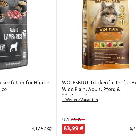
ckenfutter für Hunde
WOLFSBLUT Trockenfutter für 
ice
Wide Plain, Adult, Pferd &
Süsskartoffeln
+ Weitere Varianten
UVP
84,
99
€
83,
99
€
4,
12
€ / kg
6,
7