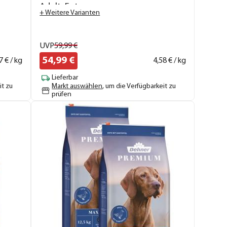
Adult, Ente
+ Weitere Varianten
UVP
59,
99
€
54,
99
€
7
€ / kg
4,
58
€ / kg
Lieferbar
it zu
Markt auswählen
, um die Verfügbarkeit zu
prüfen