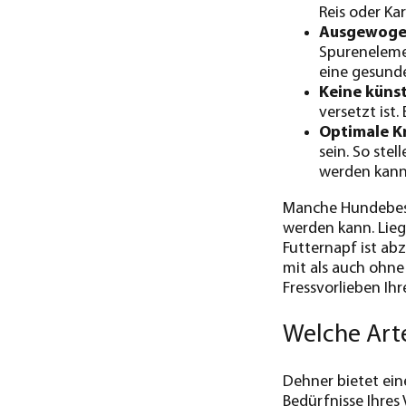
Reis oder Kar
Ausgewoge
Spurenelemen
eine gesunde
Keine künst
versetzt ist.
Optimale K
sein. So ste
werden kann
Manche Hundebesit
werden kann. Lieg
Futternapf ist ab
mit als auch ohne 
Fressvorlieben Ihr
Welche Arte
Dehner bietet ein
Bedürfnisse Ihres