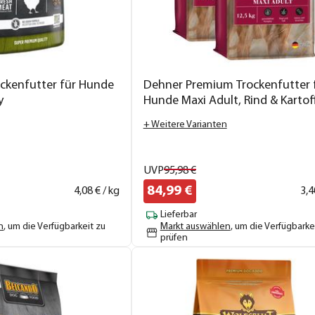
ckenfutter für Hunde
Dehner Premium Trockenfutter 
y
Hunde Maxi Adult, Rind & Kartof
+ Weitere Varianten
UVP
95,
98
€
84,
99
€
4,
08
€ / kg
3,
4
Lieferbar
n
, um die Verfügbarkeit zu
Markt auswählen
, um die Verfügbarke
prüfen