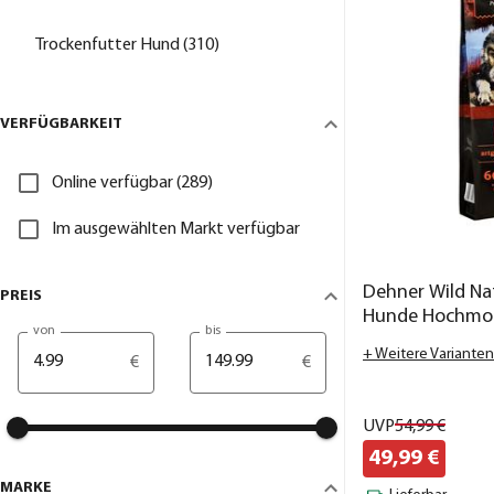
Trockenfutter Hund (310)
VERFÜGBARKEIT
Online verfügbar (289)
Im ausgewählten Markt verfügbar
Dehner Wild Nat
PREIS
Hunde Hochmoo
von
bis
+ Weitere Varianten
€
€
UVP
54,
99
€
49,
99
€
MARKE