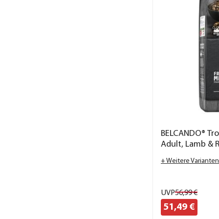
BELCANDO® Tro
Adult, Lamb & R
+ Weitere Varianten
UVP
56,
99
€
51,
49
€