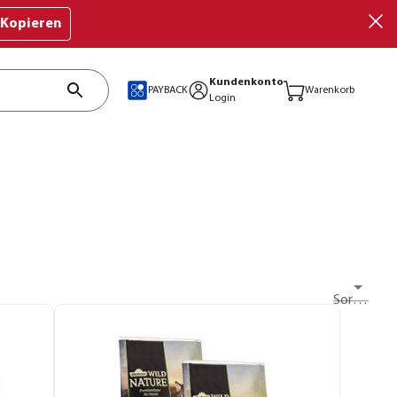
Kopieren
Kundenkonto
PAYBACK
Warenkorb
Login
Sortieren nach