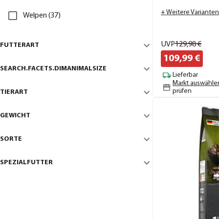
+ Weitere Varianten
Welpen (37)
UVP
129,
98
€
FUTTERART
109,
99
€
SEARCH.FACETS.DIMANIMALSIZE
Lieferbar
Markt auswähle
prüfen
TIERART
GEWICHT
SORTE
SPEZIALFUTTER