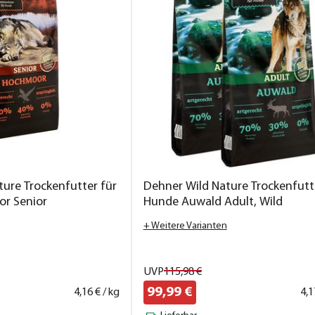
ure Trockenfutter für
Dehner Wild Nature Trockenfutt
r Senior
Hunde Auwald Adult, Wild
+ Weitere Varianten
UVP
115,
98
€
99,
99
€
4,
16
€ / kg
4,
1