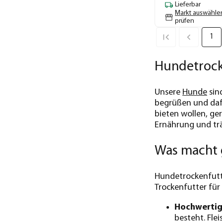
Lieferbar
Markt auswähle
prüfen
1
Hundetrocke
Unsere
Hunde
sin
begrüßen und dafü
bieten wollen, ge
Ernährung und trä
Was macht 
Hundetrockenfutt
Trockenfutter für
Hochwertig
besteht. Fle