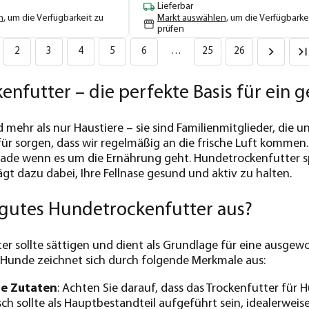
Lieferbar
n
, um die Verfügbarkeit zu
Markt auswählen
, um die Verfügbarke
prüfen
2
3
4
5
6
…
25
26
nfutter – die perfekte Basis für ein
d mehr als nur Haustiere – sie sind Familienmitglieder, die 
r sorgen, dass wir regelmäßig an die frische Luft kommen. D
rade wenn es um die Ernährung geht. Hundetrockenfutter s
gt dazu dabei, Ihre Fellnase gesund und aktiv zu halten.
gutes Hundetrockenfutter aus?
er sollte sättigen und dient als Grundlage für eine ausg
 Hunde zeichnet sich durch folgende Merkmale aus:
e Zutaten
: Achten Sie darauf, dass das Trockenfutter fü
isch sollte als Hauptbestandteil aufgeführt sein, idealerw