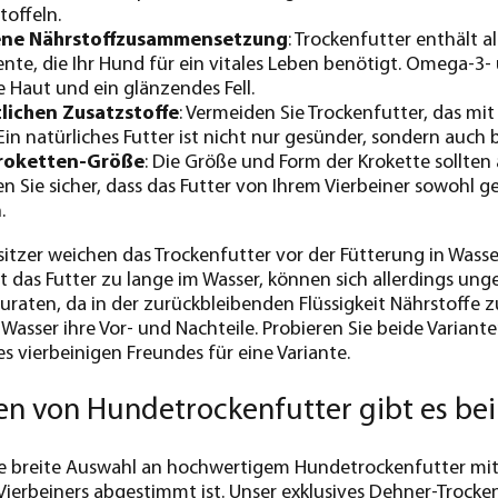
toffeln.
ne Nährstoffzusammensetzung
: Trockenfutter enthält 
te, die Ihr Hund für ein vitales Leben benötigt. Omega-3-
 Haut und ein glänzendes Fell.
lichen Zusatzstoffe
: Vermeiden Sie Trockenfutter, das mi
 Ein natürliches Futter ist nicht nur gesünder, sondern auch b
roketten-Größe
: Die Größe und Form der Krokette sollten
llen Sie sicher, dass das Futter von Ihrem Vierbeiner sowohl
.
zer weichen das Trockenfutter vor der Fütterung in Wasser
t das Futter zu lange im Wasser, können sich allerdings ung
zuraten, da in der zurückbleibenden Flüssigkeit Nährstoffe 
Wasser ihre Vor- und Nachteile. Probieren Sie beide Variant
es vierbeinigen Freundes für eine Variante.
n von Hundetrockenfutter gibt es bei
e breite Auswahl an hochwertigem Hundetrockenfutter mit h
 Vierbeiners abgestimmt ist. Unser exklusives Dehner-Troc