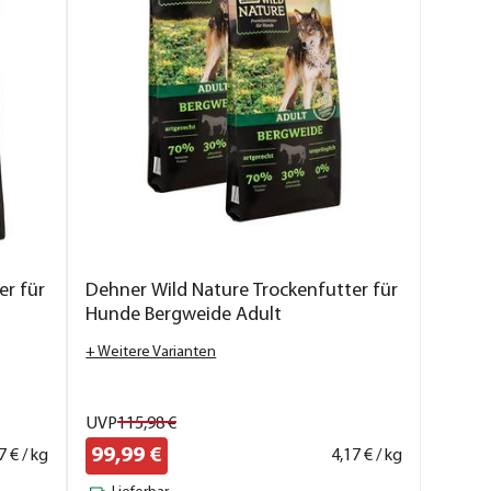
er für
Dehner Wild Nature Trockenfutter für
Hunde Bergweide Adult
+ Weitere Varianten
UVP
115,
98
€
99,
99
€
7
€ / kg
4,
17
€ / kg