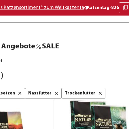
as Katzensortiment* zum Weltkatzentag
Katzentag-826
Angebote
SALE
d
)
cksetzen
Nassfutter
Trockenfutter