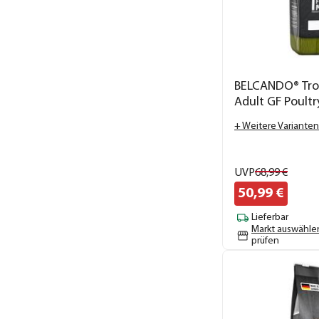
BELCANDO® Tro
Adult GF Poultr
+ Weitere Varianten
UVP
68,
99
€
50,
99
€
Lieferbar
Markt auswähle
prüfen