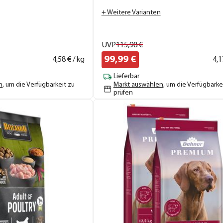
+ Weitere Varianten
UVP
115,
98
€
99,
99
€
4,
58
€ / kg
4,
1
Lieferbar
n
, um die Verfügbarkeit zu
Markt auswählen
, um die Verfügbarke
prüfen