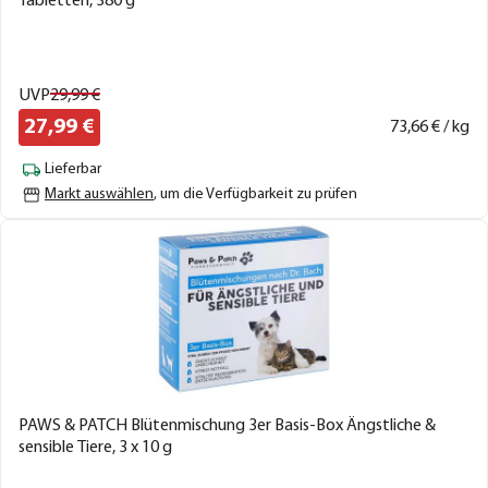
Tabletten, 380 g
UVP
29,
99
€
27,
99
€
73,
66
€ / kg
Lieferbar
Markt auswählen
, um die Verfügbarkeit zu prüfen
PAWS & PATCH Blütenmischung 3er Basis-Box Ängstliche &
sensible Tiere, 3 x 10 g