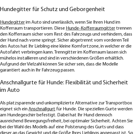
Hundegitter für Schutz und Geborgenheit
Hundegitter
im Auto sind unerlässlich, wenn Sie Ihren Hund im
Kofferraum transportieren. Diese
Hunde-Kofferraumgitter
trennen
den Kofferraum sicher vom Rest des Fahrzeugs und verhindern, dass
der Hund nach vorne springt. Sicher abgetrennt vom vorderen Teil
des Autos hat Ihr Liebling eine kleine Komfortzone, in welcher er die
Autofahrt verbringen kann. Trenngitter im Kofferraum lassen sich
mühelos installieren und sind in verschiedenen Größen erhältlich.
Aufgrund der Vielzahl können Sie sicher sein, dass die Modelle
garantiert auch in Ihr Fahrzeug passen.
Anschnallgurte für Hunde: Flexibilität und Sicherheit
im Auto
Als platzsparende und unkomplizierte Alternative zur Transportbox
eignet sich ein
Anschnallgurt
für Hunde. Die speziellen Gurte werden
am Hundegeschirr befestigt. Dabei hat Ihr Hund dennoch
ausreichend Bewegungsfreiheit, bei optimaler Sicherheit. Achten Sie
bei der Wahl des Modells auf eine Polsterung des Gurts und dass
dieser an das Gewicht und die Größe Ihres Lieblings angepasst ist. So