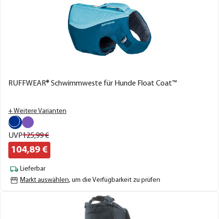
RUFFWEAR® Schwimmweste für Hunde Float Coat™
+ Weitere Varianten
UVP
125,
99
€
104,
89
€
Lieferbar
Markt auswählen
, um die Verfügbarkeit zu prüfen