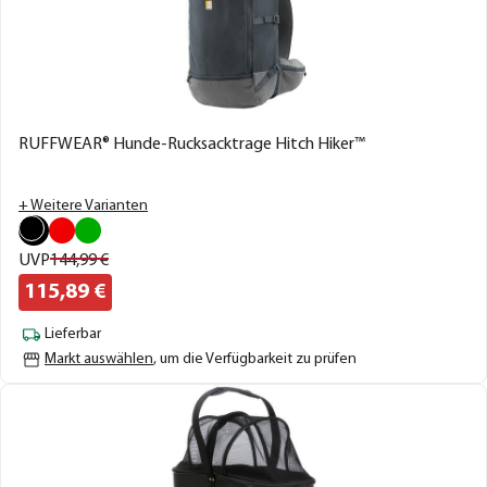
RUFFWEAR® Hunde-Rucksacktrage Hitch Hiker™
+ Weitere Varianten
UVP
144,
99
€
115,
89
€
Lieferbar
Markt auswählen
, um die Verfügbarkeit zu prüfen