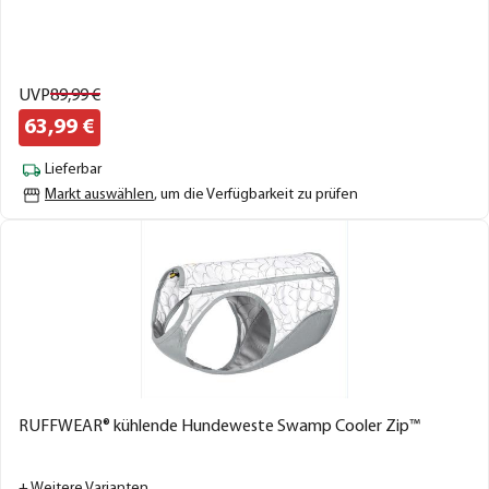
UVP
89,
99
€
63,
99
€
Lieferbar
Markt auswählen
, um die Verfügbarkeit zu prüfen
RUFFWEAR® kühlende Hundeweste Swamp Cooler Zip™
+ Weitere Varianten