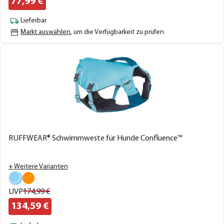
77,
99
€
Lieferbar
Markt auswählen
, um die Verfügbarkeit zu prüfen
RUFFWEAR® Schwimmweste für Hunde Confluence™
+ Weitere Varianten
UVP
174,
99
€
134,
59
€