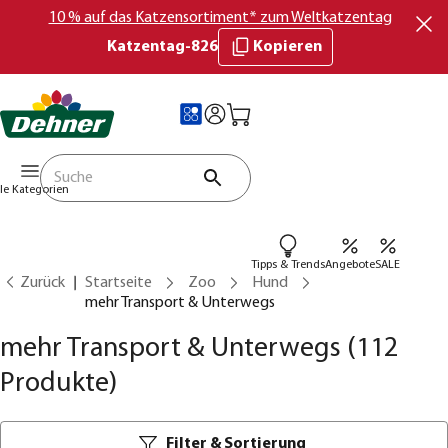
10 % auf das Katzensortiment* zum Weltkatzentag
Katzentag-826
Kopieren
lle Kategorien
Tipps & Trends
Angebote
SALE
Zurück
Startseite
Zoo
Hund
mehr Transport & Unterwegs
mehr Transport & Unterwegs
(112
Produkte)
Filter & Sortierung