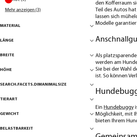
den Kofferraum si
Teil des Autos hat
Mehr anzeigen (3)
lassen sich mühelo
Modelle garantier
MATERIAL
Anschnallgur
LÄNGE
Als platzsparende
BREITE
werden am Hundege
Sie bei der Wahl 
HÖHE
ist. So können Ve
SEARCH.FACETS.DIMANIMALSIZE
Hundebuggy
TIERART
Ein
Hundebuggy
i
Möglichkeit, mit 
GEWICHT
bieten Ihrem Hun
BELASTBARKEIT
Gemeinsam 