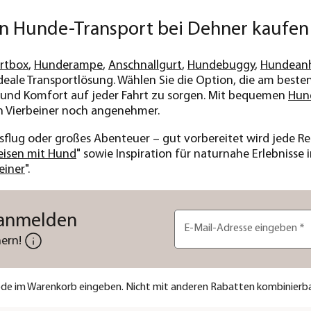
en Hunde-Transport bei Dehner kaufen
rtbox
,
Hunderampe
,
Anschnallgurt
,
Hundebuggy
,
Hundean
ideale Transportlösung. Wählen Sie die Option, die am beste
 und Komfort auf jeder Fahrt zu sorgen. Mit bequemen
Hun
en Vierbeiner noch angenehmer.
ug oder großes Abenteuer – gut vorbereitet wird jede Reis
eisen mit Hund
" sowie Inspiration für naturnahe Erlebnisse 
einer
".
 anmelden
E-Mail-Adresse eingeben
*
ern!
code im Warenkorb eingeben. Nicht mit anderen Rabatten kombinierba