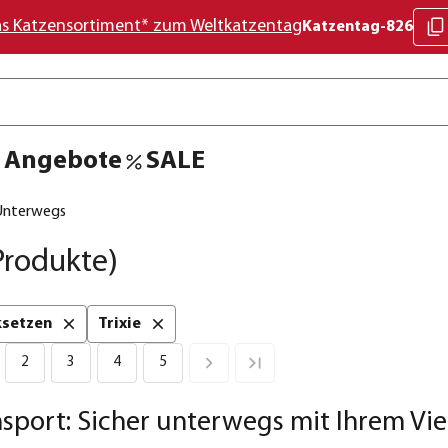
as Katzensortiment* zum Weltkatzentag
Katzentag-826
Angebote
SALE
 Unterwegs
Produkte)
cksetzen
Trixie
2
3
4
5
sport: Sicher unterwegs mit Ihrem Vie