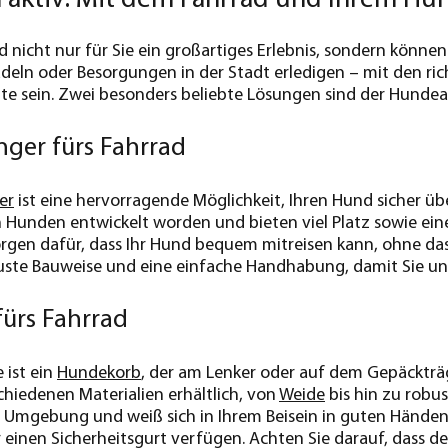
d nicht nur für Sie ein großartiges Erlebnis, sondern könne
adeln oder Besorgungen in der Stadt erledigen – mit den ric
ite sein. Zwei besonders beliebte Lösungen sind der Hunde
ger fürs Fahrrad
er
ist eine hervorragende Möglichkeit, Ihren Hund sicher üb
 Hunden entwickelt worden und bieten viel Platz sowie eine
rgen dafür, dass Ihr Hund bequem mitreisen kann, ohne das
uste Bauweise und eine einfache Handhabung, damit Sie und
ürs Fahrrad
 ist ein
Hundekorb
, der am Lenker oder auf dem Gepäckträge
chiedenen Materialien erhältlich, von
Weide
bis hin zu rob
e Umgebung und weiß sich in Ihrem Beisein in guten Händen. D
einen Sicherheitsgurt verfügen. Achten Sie darauf, dass der