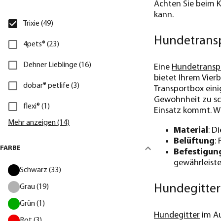
Achten Sie beim K
kann.
Trixie (49)
Hundetransp
4pets® (23)
Dehner Lieblinge (16)
Eine
Hundetransp
bietet Ihrem Vie
dobar® petlife (3)
Transportbox einig
Gewohnheit zu sch
flexi® (1)
Einsatz kommt. Wi
Mehr anzeigen (14)
Material
: D
Belüftung
:
FARBE
Befestigun
gewährleiste
Schwarz (33)
Hundegitter
Grau (19)
Grün (1)
Hundegitter
im Au
Rot (3)