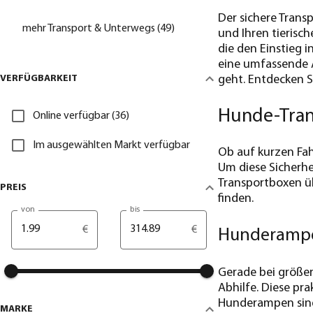
Der sichere Trans
mehr Transport & Unterwegs (49)
und Ihren tierisch
die den Einstieg i
eine umfassende A
VERFÜGBARKEIT
geht. Entdecken S
Hunde-Tran
Online verfügbar (36)
Im ausgewählten Markt verfügbar
Ob auf kurzen Fah
Um diese Sicherhe
Transportboxen üb
PREIS
finden.
von
bis
€
€
Hunderampe
Gerade bei größer
Abhilfe. Diese pr
Hunderampen sind 
MARKE