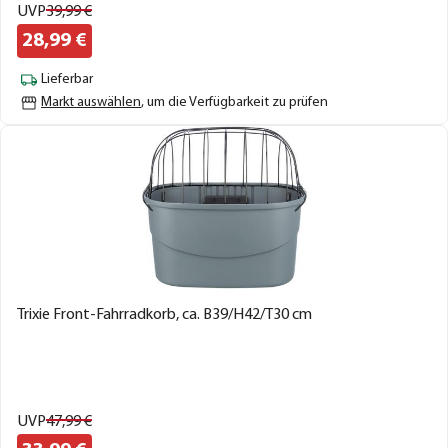
UVP
39,
99
€
28,
99
€
Lieferbar
Markt auswählen
, um die Verfügbarkeit zu prüfen
Trixie Front-Fahrradkorb, ca. B39/H42/T30 cm
UVP
47,
99
€