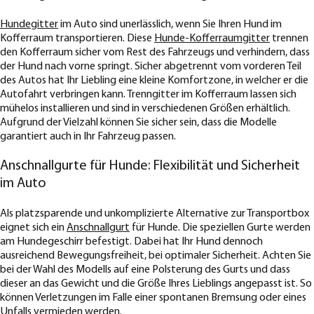
Hundegitter
im Auto sind unerlässlich, wenn Sie Ihren Hund im
Kofferraum transportieren. Diese
Hunde-Kofferraumgitter
trennen
den Kofferraum sicher vom Rest des Fahrzeugs und verhindern, dass
der Hund nach vorne springt. Sicher abgetrennt vom vorderen Teil
des Autos hat Ihr Liebling eine kleine Komfortzone, in welcher er die
Autofahrt verbringen kann. Trenngitter im Kofferraum lassen sich
mühelos installieren und sind in verschiedenen Größen erhältlich.
Aufgrund der Vielzahl können Sie sicher sein, dass die Modelle
garantiert auch in Ihr Fahrzeug passen.
Anschnallgurte für Hunde: Flexibilität und Sicherheit
im Auto
Als platzsparende und unkomplizierte Alternative zur Transportbox
eignet sich ein
Anschnallgurt
für Hunde. Die speziellen Gurte werden
am Hundegeschirr befestigt. Dabei hat Ihr Hund dennoch
ausreichend Bewegungsfreiheit, bei optimaler Sicherheit. Achten Sie
bei der Wahl des Modells auf eine Polsterung des Gurts und dass
dieser an das Gewicht und die Größe Ihres Lieblings angepasst ist. So
können Verletzungen im Falle einer spontanen Bremsung oder eines
Unfalls vermieden werden.