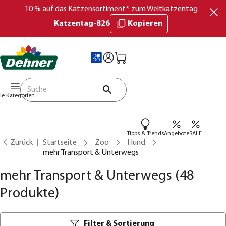
10 % auf das Katzensortiment* zum Weltkatzentag
Katzentag-826
Kopieren
lle Kategorien
Tipps & Trends
Angebote
SALE
Zurück
Startseite
Zoo
Hund
mehr Transport & Unterwegs
mehr Transport & Unterwegs
(48
Produkte)
Filter & Sortierung