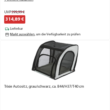
UVP
399,
99
€
314,
89
€
Lieferbar
Markt auswählen
, um die Verfügbarkeit zu prüfen
Trixie Autositz, grau/schwarz, ca. B44/H37/T40 cm