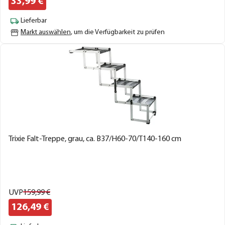
33,
99
€
Lieferbar
Markt auswählen
, um die Verfügbarkeit zu prüfen
Trixie Falt-Treppe, grau, ca. B37/H60-70/T140-160 cm
UVP
159,
99
€
126,
49
€