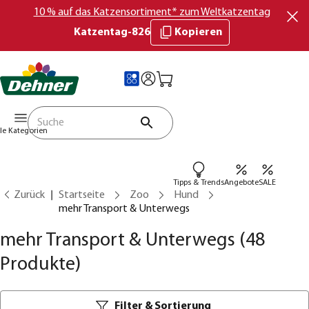
10 % auf das Katzensortiment* zum Weltkatzentag
Katzentag-826
Kopieren
lle Kategorien
Tipps & Trends
Angebote
SALE
Zurück
Startseite
Zoo
Hund
mehr Transport & Unterwegs
mehr Transport & Unterwegs
(48
Produkte)
Filter & Sortierung