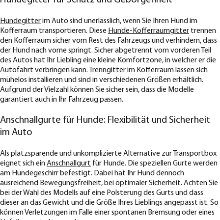
Hundegitter für Schutz und Geborgenheit
Hundegitter
im Auto sind unerlässlich, wenn Sie Ihren Hund im
Kofferraum transportieren. Diese
Hunde-Kofferraumgitter
trennen
den Kofferraum sicher vom Rest des Fahrzeugs und verhindern, dass
der Hund nach vorne springt. Sicher abgetrennt vom vorderen Teil
des Autos hat Ihr Liebling eine kleine Komfortzone, in welcher er die
Autofahrt verbringen kann. Trenngitter im Kofferraum lassen sich
mühelos installieren und sind in verschiedenen Größen erhältlich.
Aufgrund der Vielzahl können Sie sicher sein, dass die Modelle
garantiert auch in Ihr Fahrzeug passen.
Anschnallgurte für Hunde: Flexibilität und Sicherheit
im Auto
Als platzsparende und unkomplizierte Alternative zur Transportbox
eignet sich ein
Anschnallgurt
für Hunde. Die speziellen Gurte werden
am Hundegeschirr befestigt. Dabei hat Ihr Hund dennoch
ausreichend Bewegungsfreiheit, bei optimaler Sicherheit. Achten Sie
bei der Wahl des Modells auf eine Polsterung des Gurts und dass
dieser an das Gewicht und die Größe Ihres Lieblings angepasst ist. So
können Verletzungen im Falle einer spontanen Bremsung oder eines