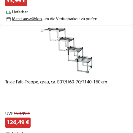
33,
99
€
Lieferbar
Markt auswählen
, um die Verfügbarkeit zu prüfen
Trixie Falt-Treppe, grau, ca. B37/H60-70/T140-160 cm
UVP
159,
99
€
126,
49
€