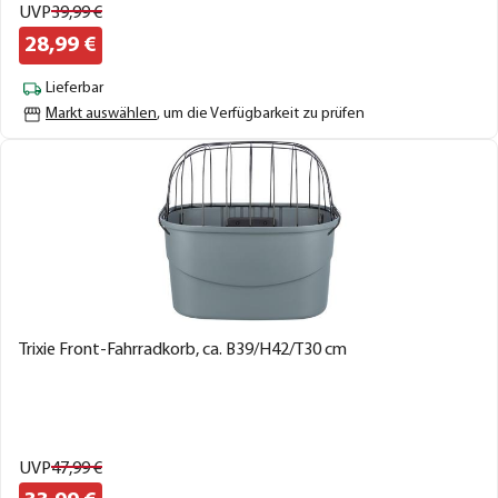
UVP
39,
99
€
28,
99
€
Lieferbar
Markt auswählen
, um die Verfügbarkeit zu prüfen
Trixie Front-Fahrradkorb, ca. B39/H42/T30 cm
UVP
47,
99
€