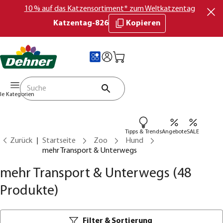
10 % auf das Katzensortiment* zum Weltkatzentag
Katzentag-826
Kopieren
lle Kategorien
Tipps & Trends
Angebote
SALE
Zurück
Startseite
Zoo
Hund
mehr Transport & Unterwegs
mehr Transport & Unterwegs
(48
Produkte)
Filter & Sortierung