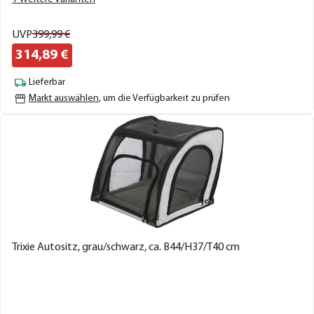
UVP
399,
99
€
314,
89
€
Lieferbar
Markt auswählen
, um die Verfügbarkeit zu prüfen
Trixie Autositz, grau/schwarz, ca. B44/H37/T40 cm