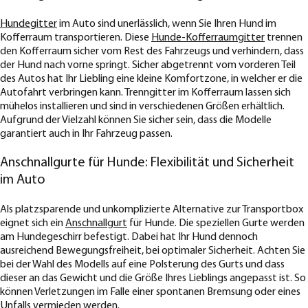
Hundegitter
im Auto sind unerlässlich, wenn Sie Ihren Hund im
Kofferraum transportieren. Diese
Hunde-Kofferraumgitter
trennen
den Kofferraum sicher vom Rest des Fahrzeugs und verhindern, dass
der Hund nach vorne springt. Sicher abgetrennt vom vorderen Teil
des Autos hat Ihr Liebling eine kleine Komfortzone, in welcher er die
Autofahrt verbringen kann. Trenngitter im Kofferraum lassen sich
mühelos installieren und sind in verschiedenen Größen erhältlich.
Aufgrund der Vielzahl können Sie sicher sein, dass die Modelle
garantiert auch in Ihr Fahrzeug passen.
Anschnallgurte für Hunde: Flexibilität und Sicherheit
im Auto
Als platzsparende und unkomplizierte Alternative zur Transportbox
eignet sich ein
Anschnallgurt
für Hunde. Die speziellen Gurte werden
am Hundegeschirr befestigt. Dabei hat Ihr Hund dennoch
ausreichend Bewegungsfreiheit, bei optimaler Sicherheit. Achten Sie
bei der Wahl des Modells auf eine Polsterung des Gurts und dass
dieser an das Gewicht und die Größe Ihres Lieblings angepasst ist. So
können Verletzungen im Falle einer spontanen Bremsung oder eines
Unfalls vermieden werden.