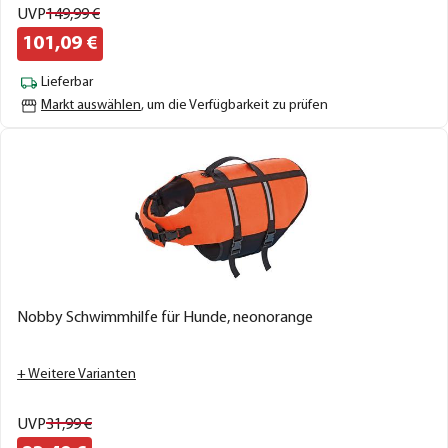
UVP
149,
99
€
101,
09
€
Lieferbar
Markt auswählen
, um die Verfügbarkeit zu prüfen
Nobby Schwimmhilfe für Hunde, neonorange
+ Weitere Varianten
UVP
31,
99
€