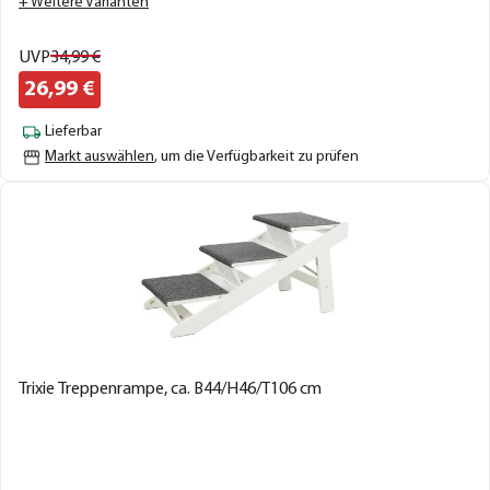
+ Weitere Varianten
UVP
34,
99
€
26,
99
€
Lieferbar
Markt auswählen
, um die Verfügbarkeit zu prüfen
Trixie Treppenrampe, ca. B44/H46/T106 cm