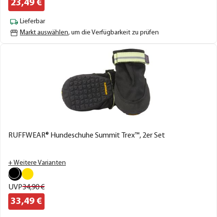
23,
49
€
Lieferbar
Markt auswählen
, um die Verfügbarkeit zu prüfen
RUFFWEAR® Hundeschuhe Summit Trex™, 2er Set
+ Weitere Varianten
UVP
34,
90
€
33,
49
€