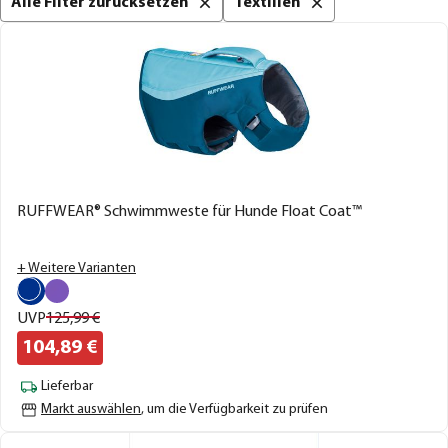
Alle Filter zurücksetzen
Textilien
RUFFWEAR® Schwimmweste für Hunde Float Coat™
+ Weitere Varianten
UVP
125,
99
€
104,
89
€
Lieferbar
Markt auswählen
, um die Verfügbarkeit zu prüfen