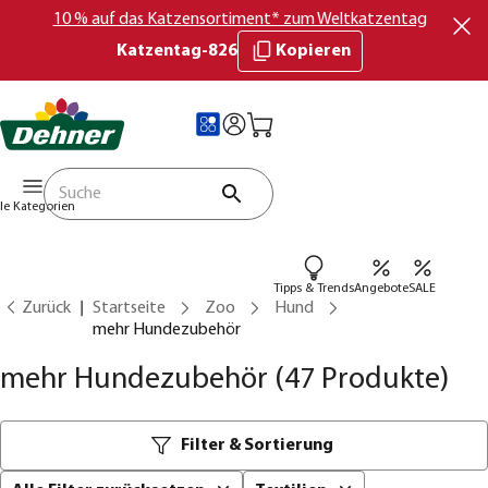
10 % auf das Katzensortiment* zum Weltkatzentag
Katzentag-826
Kopieren
lle Kategorien
Tipps & Trends
Angebote
SALE
Zurück
Startseite
Zoo
Hund
mehr Hundezubehör
mehr Hundezubehör
(47 Produkte)
Filter & Sortierung