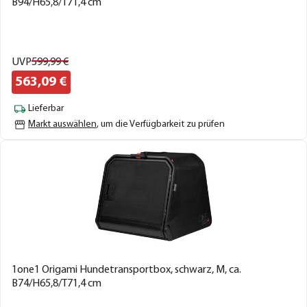
B94/H65,8/T71,4 cm
UVP
599,
99
€
563,
09
€
Lieferbar
Markt auswählen
, um die Verfügbarkeit zu prüfen
1one1 Origami Hundetransportbox, schwarz, M, ca.
B74/H65,8/T71,4 cm