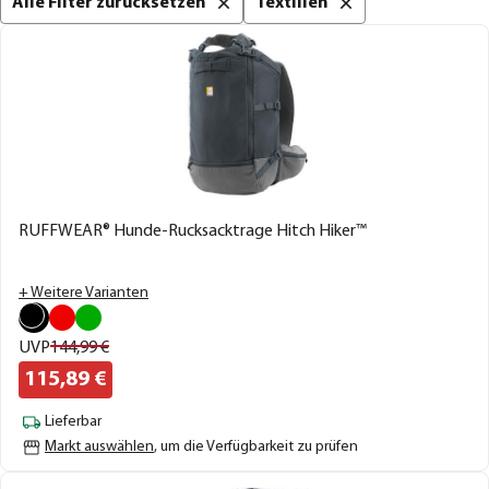
Alle Filter zurücksetzen
Textilien
RUFFWEAR® Hunde-Rucksacktrage Hitch Hiker™
+ Weitere Varianten
UVP
144,
99
€
115,
89
€
Lieferbar
Markt auswählen
, um die Verfügbarkeit zu prüfen