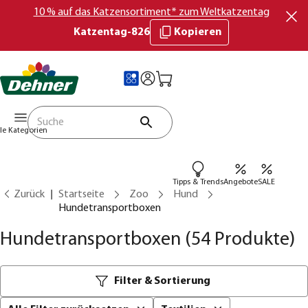
10 % auf das Katzensortiment* zum Weltkatzentag
Katzentag-826
Kopieren
lle Kategorien
Tipps & Trends
Angebote
SALE
Zurück
Startseite
Zoo
Hund
Hundetransportboxen
Hundetransportboxen
(54 Produkte)
Filter & Sortierung