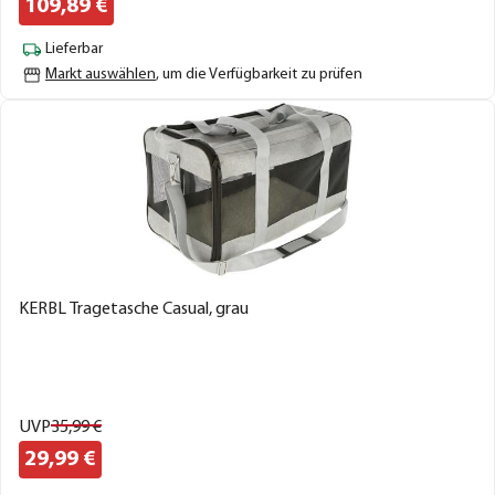
109,
89
€
Lieferbar
Markt auswählen
, um die Verfügbarkeit zu prüfen
KERBL Tragetasche Casual, grau
UVP
35,
99
€
29,
99
€