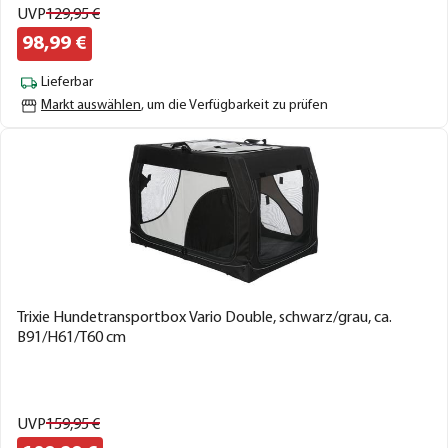
UVP
129,
95
€
98,
99
€
Lieferbar
Markt auswählen
, um die Verfügbarkeit zu prüfen
Trixie Hundetransportbox Vario Double, schwarz/grau, ca.
B91/H61/T60 cm
UVP
159,
95
€