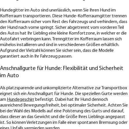
Hundegitter im Auto sind unerlässlich, wenn Sie Ihren Hund im
Kofferraum transportieren. Diese Hunde-Kofferraumgitter trennen
den Kofferraum sicher vom Rest des Fahrzeugs und verhindern, dass
der Hund nach vorne springt. Sicher abgetrennt vom vorderen Teil
des Autos hat Ihr Liebling eine kleine Komfortzone, in welcher er die
Autofahrt verbringen kann. Trenngitter im Kofferraum lassen sich
mühelos installieren und sind in verschiedenen Größen erhältlich.
Aufgrund der Vielzahl können Sie sicher sein, dass die Modelle
garantiert auch in Ihr Fahrzeug passen.
Anschnallgurte für Hunde: Flexibilität und Sicherheit
im Auto
Als platzsparende und unkomplizierte Alternative zur Transportbox
eignet sich ein Anschnallgurt für Hunde. Die speziellen Gurte werden
am
Hundegeschirr
befestigt. Dabei hat Ihr Hund dennoch
ausreichend Bewegungsfreiheit, bei optimaler Sicherheit. Achten Sie
bei der Wahl des Modells auf eine Polsterung des Gurts und darauf,
dass dieser an das Gewicht und die Größe Ihres Lieblings angepasst
ist. So können Verletzungen im Falle einer spontanen Bremsung oder
eines Unfalls vermieden werden.