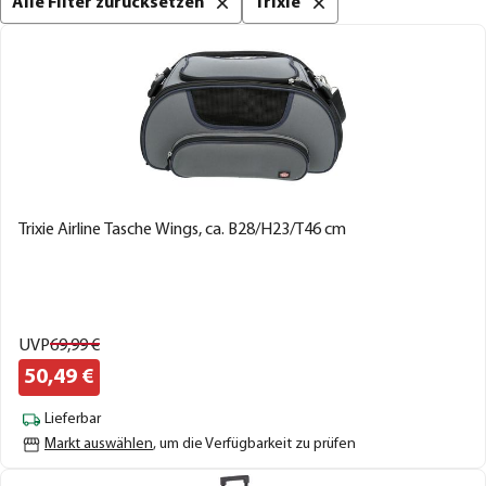
Alle Filter zurücksetzen
Trixie
Trixie Airline Tasche Wings, ca. B28/H23/T46 cm
UVP
69,
99
€
50,
49
€
Lieferbar
Markt auswählen
, um die Verfügbarkeit zu prüfen