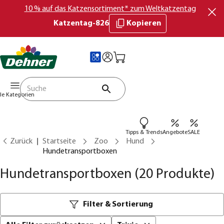
10 % auf das Katzensortiment* zum Weltkatzentag
Katzentag-826
Kopieren
lle Kategorien
Tipps & Trends
Angebote
SALE
Zurück
Startseite
Zoo
Hund
Hundetransportboxen
Hundetransportboxen
(20 Produkte)
Filter & Sortierung