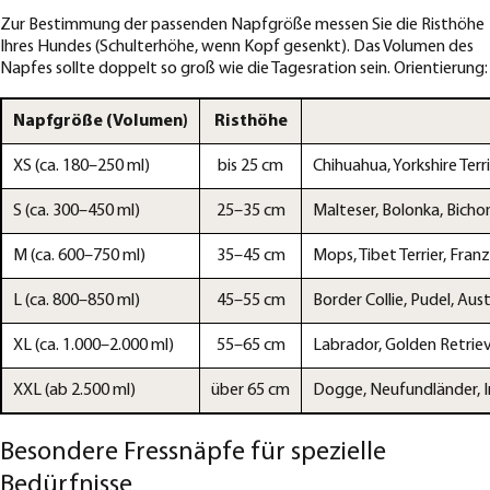
Zur Bestimmung der passenden Napfgröße messen Sie die Risthöhe
Ihres Hundes (Schulterhöhe, wenn Kopf gesenkt). Das Volumen des
Napfes sollte doppelt so groß wie die Tagesration sein. Orientierung:
Napfgröße (Volumen)
Risthöhe
XS (ca. 180–250 ml)
bis 25 cm
Chihuahua, Yorkshire Ter
S (ca. 300–450 ml)
25–35 cm
Malteser, Bolonka, Bichon 
M (ca. 600–750 ml)
35–45 cm
Mops, Tibet Terrier, Fran
L (ca. 800–850 ml)
45–55 cm
Border Collie, Pudel, Aus
XL (ca. 1.000–2.000 ml)
55–65 cm
Labrador, Golden Retrieve
XXL (ab 2.500 ml)
über 65 cm
Dogge, Neufundländer, I
Besondere Fressnäpfe für spezielle
Bedürfnisse