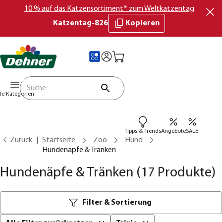
10 % auf das Katzensortiment* zum Weltkatzentag
Katzentag-826
Kopieren
lle Kategorien
Tipps & Trends
Angebote
SALE
Zurück
Startseite
Zoo
Hund
Hundenäpfe & Tränken
Hundenäpfe & Tränken
(17 Produkte)
Filter & Sortierung