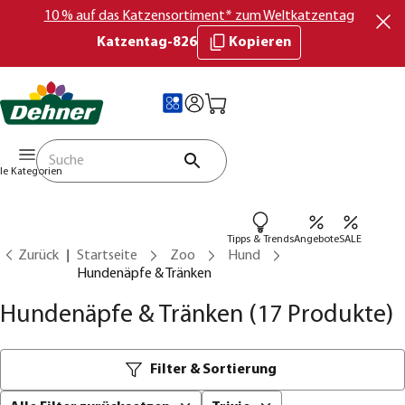
10 % auf das Katzensortiment* zum Weltkatzentag
Katzentag-826
Kopieren
lle Kategorien
Tipps & Trends
Angebote
SALE
Zurück
Startseite
Zoo
Hund
Hundenäpfe & Tränken
Hundenäpfe & Tränken
(17 Produkte)
Filter & Sortierung