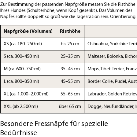
Zur Bestimmung der passenden Napfgröße messen Sie die Risthöhe
Ihres Hundes (Schulterhöhe, wenn Kopf gesenkt). Das Volumen des
Napfes sollte doppelt so groß wie die Tagesration sein. Orientierung:
Napfgröße (Volumen)
Risthöhe
XS (ca. 180–250 ml)
bis 25 cm
Chihuahua, Yorkshire Ter
S (ca. 300–450 ml)
25–35 cm
Malteser, Bolonka, Bichon 
M (ca. 600–750 ml)
35–45 cm
Mops, Tibet Terrier, Fran
L (ca. 800–850 ml)
45–55 cm
Border Collie, Pudel, Aus
XL (ca. 1.000–2.000 ml)
55–65 cm
Labrador, Golden Retrieve
XXL (ab 2.500 ml)
über 65 cm
Dogge, Neufundländer, I
Besondere Fressnäpfe für spezielle
Bedürfnisse