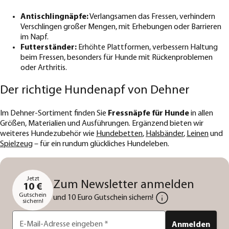
Antischlingnäpfe:
Verlangsamen das Fressen, verhindern
Verschlingen großer Mengen, mit Erhebungen oder Barrieren
im Napf.
Futterständer:
Erhöhte Plattformen, verbessern Haltung
beim Fressen, besonders für Hunde mit Rückenproblemen
oder Arthritis.
Der richtige Hundenapf von Dehner
Im Dehner-Sortiment finden Sie
Fressnäpfe für Hunde
in allen
Größen, Materialien und Ausführungen. Ergänzend bieten wir
weiteres Hundezubehör wie
Hundebetten
,
Halsbänder
,
Leinen
und
Spielzeug
– für ein rundum glückliches Hundeleben.
Jetzt
Zum Newsletter anmelden
10 €
Gutschein
und 10 Euro Gutschein sichern!
sichern!
E-Mail-Adresse eingeben
*
Anmelden