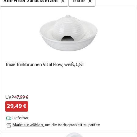
Alle Filter zurücksetzen
Trixie
Trixie Trinkbrunnen Vital Flow, weiß, 0,8 l
UVP
47,
99
€
29,
49
€
Lieferbar
Markt auswählen
, um die Verfügbarkeit zu prüfen