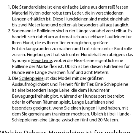
Die Standardleine ist eine einfache Leine aus dem reißfesten
Material Nylon oder robustem Leder, die in verschiedenen
Längen erhältlich ist. Diese Hundeleinen sind meist eineinhalb
bis zwei Meter lang und gelten als besonders alltagstauglich.
Sogenannte
Rollleinen
sind in der Länge variabel verstellbar. Es
handelt sich dabei um automatisch ausziehbare Laufleinen für
Ihren Hund, die es Ihrem Tier ermöglichen, größere
Entdeckungsrunden zu machen und trotzdem unter Kontrolle
zu sein. Eingebürgert hat sich unter Hundehaltern übrigens das
Synonym
Flexi-Leine
, wobei die Flexi-Leine eigentlich eine
Rollleine der Marke flexi ist. Üblich ist bei diesen Führleinen für
Hunde eine Länge zwischen fünf und acht Metern.
Die
Schleppleine
ist das Modell mit der größten
Auslaufmöglichkeit und Freiheit für Ihr Tier. Eine Schleppleine
ist eine besonders lange Leine, die dem Hund mehr
Bewegungsfreiheit gibt, während er Hundesport betreibt
oder in offenen Räumen spielt. Lange Laufleinen sind
besonders geeignet, wenn Sie einen jungen Hund haben, mit
dem Sie gemeinsam trainieren möchten. Üblich ist bei Hunde-
Schleppleinen eine Länge zwischen fünf und 20 Metern.