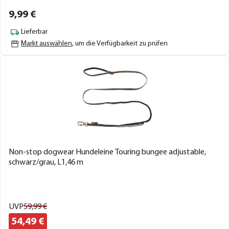
9,
99
€
Lieferbar
Markt auswählen
, um die Verfügbarkeit zu prüfen
Non-stop dogwear Hundeleine Touring bungee adjustable,
schwarz/grau, L1,46 m
UVP
59,
99
€
54,
49
€