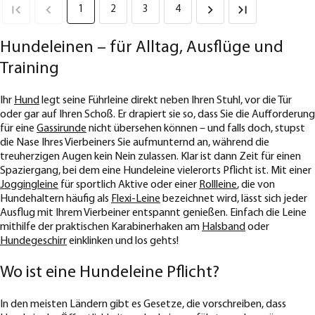
1
2
3
4
Hundeleinen – für Alltag, Ausflüge und
Training
Ihr
Hund
legt seine Führleine direkt neben Ihren Stuhl, vor die Tür
oder gar auf Ihren Schoß. Er drapiert sie so, dass Sie die Aufforderung
für eine
Gassirunde
nicht übersehen können – und falls doch, stupst
die Nase Ihres Vierbeiners Sie aufmunternd an, während die
treuherzigen Augen kein Nein zulassen. Klar ist dann Zeit für einen
Spaziergang, bei dem eine Hundeleine vielerorts Pflicht ist. Mit einer
Joggingleine
für sportlich Aktive oder einer
Rollleine
, die von
Hundehaltern häufig als
Flexi-Leine
bezeichnet wird, lässt sich jeder
Ausflug mit Ihrem Vierbeiner entspannt genießen. Einfach die Leine
mithilfe der praktischen Karabinerhaken am
Halsband
oder
Hundegeschirr
einklinken und los gehts!
Wo ist eine Hundeleine Pflicht?
In den meisten Ländern gibt es Gesetze, die vorschreiben, dass