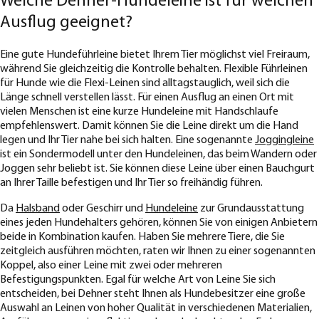
Welche Dehner-Hundeleine ist für welchen
Ausflug geeignet?
Eine gute Hundeführleine bietet Ihrem Tier möglichst viel Freiraum,
während Sie gleichzeitig die Kontrolle behalten. Flexible Führleinen
für Hunde wie die Flexi-Leinen sind alltagstauglich, weil sich die
Länge schnell verstellen lässt. Für einen Ausflug an einen Ort mit
vielen Menschen ist eine kurze Hundeleine mit Handschlaufe
empfehlenswert. Damit können Sie die Leine direkt um die Hand
legen und Ihr Tier nahe bei sich halten. Eine sogenannte
Joggingleine
ist ein Sondermodell unter den Hundeleinen, das beim Wandern oder
Joggen sehr beliebt ist. Sie können diese Leine über einen Bauchgurt
an Ihrer Taille befestigen und Ihr Tier so freihändig führen.
Da
Halsband
oder Geschirr und
Hundeleine
zur Grundausstattung
eines jeden Hundehalters gehören, können Sie von einigen Anbietern
beide in Kombination kaufen. Haben Sie mehrere Tiere, die Sie
zeitgleich ausführen möchten, raten wir Ihnen zu einer sogenannten
Koppel, also einer Leine mit zwei oder mehreren
Befestigungspunkten. Egal für welche Art von Leine Sie sich
entscheiden, bei Dehner steht Ihnen als Hundebesitzer eine große
Auswahl an Leinen von hoher Qualität in verschiedenen Materialien,