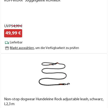
RUFFWEAR® Joggingleine ROAMER™
UVP
54,
99
€
49,
99
€
Lieferbar
Markt auswählen
, um die Verfügbarkeit zu prüfen
Non-stop dogwear Hundeleine Rock adjustable leash, schwarz,
L2,3 m