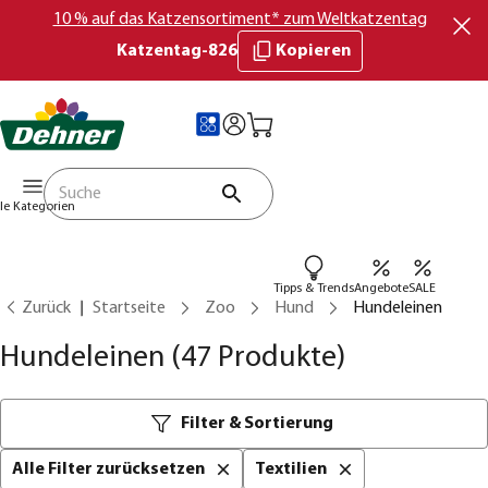
10 % auf das Katzensortiment* zum Weltkatzentag
Katzentag-826
Kopieren
lle Kategorien
Tipps & Trends
Angebote
SALE
Zurück
Startseite
Zoo
Hund
Hundeleinen
Hundeleinen
(47 Produkte)
Filter & Sortierung
Alle Filter zurücksetzen
Textilien