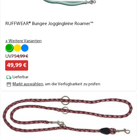
RUFFWEAR® Bungee Joggingleine Roamer™
+ Weitere Varianten
UVP
54,
99
€
49,
99
€
Lieferbar
Markt auswählen
, um die Verfügbarkeit zu prüfen