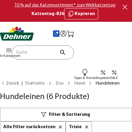
10 % auf das Katzensortiment* zum Weltkatzentag
Katzentag-826
Kopieren
lle Kategorien
Tipps & Trends
Angebote
SALE
Zurück
Startseite
Zoo
Hund
Hundeleinen
Hundeleinen
(6 Produkte)
Filter & Sortierung
Alle Filter zurücksetzen
Trixie