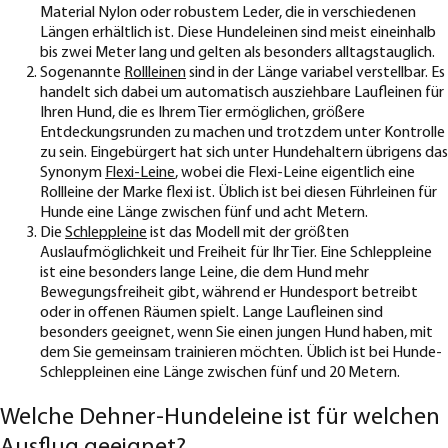
Material Nylon oder robustem Leder, die in verschiedenen
Längen erhältlich ist. Diese Hundeleinen sind meist eineinhalb
bis zwei Meter lang und gelten als besonders alltagstauglich.
Sogenannte
Rollleinen
sind in der Länge variabel verstellbar. Es
handelt sich dabei um automatisch ausziehbare Laufleinen für
Ihren Hund, die es Ihrem Tier ermöglichen, größere
Entdeckungsrunden zu machen und trotzdem unter Kontrolle
zu sein. Eingebürgert hat sich unter Hundehaltern übrigens das
Synonym
Flexi-Leine
, wobei die Flexi-Leine eigentlich eine
Rollleine der Marke flexi ist. Üblich ist bei diesen Führleinen für
Hunde eine Länge zwischen fünf und acht Metern.
Die
Schleppleine
ist das Modell mit der größten
Auslaufmöglichkeit und Freiheit für Ihr Tier. Eine Schleppleine
ist eine besonders lange Leine, die dem Hund mehr
Bewegungsfreiheit gibt, während er Hundesport betreibt
oder in offenen Räumen spielt. Lange Laufleinen sind
besonders geeignet, wenn Sie einen jungen Hund haben, mit
dem Sie gemeinsam trainieren möchten. Üblich ist bei Hunde-
Schleppleinen eine Länge zwischen fünf und 20 Metern.
Welche Dehner-Hundeleine ist für welchen
Ausflug geeignet?