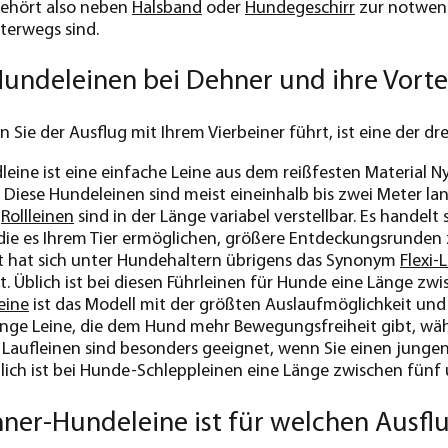
gehört also neben
Halsband
oder
Hundegeschirr
zur notwend
terwegs sind.
undeleinen bei Dehner und ihre Vorte
 Sie der Ausflug mit Ihrem Vierbeiner führt, ist eine der
leine ist eine einfache Leine aus dem reißfesten Material 
st. Diese Hundeleinen sind meist eineinhalb bis zwei Meter l
e
Rollleinen
sind in der Länge variabel verstellbar. Es handel
die es Ihrem Tier ermöglichen, größere Entdeckungsrunden
t hat sich unter Hundehaltern übrigens das Synonym
Flexi-
ist. Üblich ist bei diesen Führleinen für Hunde eine Länge z
eine
ist das Modell mit der größten Auslaufmöglichkeit und Fre
ange Leine, die dem Hund mehr Bewegungsfreiheit gibt, wä
e Laufleinen sind besonders geeignet, wenn Sie einen jung
ich ist bei Hunde-Schleppleinen eine Länge zwischen fünf
ner-Hundeleine ist für welchen Ausfl