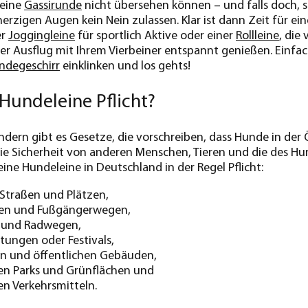
 eine
Gassirunde
nicht übersehen können – und falls doch, s
erzigen Augen kein Nein zulassen. Klar ist dann Zeit für ei
er
Joggingleine
für sportlich Aktive oder einer
Rollleine
, die
jeder Ausflug mit Ihrem Vierbeiner entspannt genießen. Einfa
ndegeschirr
einklinken und los gehts!
 Hundeleine Pflicht?
ndern gibt es Gesetze, die vorschreiben, dass Hunde in der 
die Sicherheit von anderen Menschen, Tieren und die des Hu
 eine Hundeleine in Deutschland in der Regel Pflicht:
 Straßen und Plätzen,
en und Fußgängerwegen,
 und Radwegen,
ltungen oder Festivals,
en und öffentlichen Gebäuden,
hen Parks und Grünflächen und
hen Verkehrsmitteln.