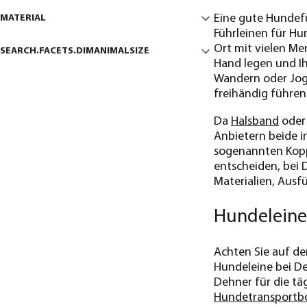
Eine gute Hundefüh
MATERIAL
Führleinen für Hun
Ort mit vielen Me
SEARCH.FACETS.DIMANIMALSIZE
Hand legen und Ih
Wandern oder Jogge
freihändig führe
Da
Halsband
oder
Anbietern beide i
sogenannten Koppe
entscheiden, bei 
Materialien, Ausf
Hundeleine
Achten Sie auf d
Hundeleine bei De
Dehner für die tä
Hundetransportb