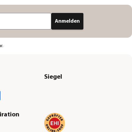
Anmelden
r.
Siegel
iration