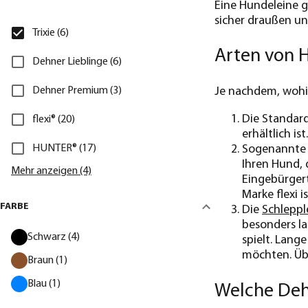
Eine Hundeleine 
sicher draußen un
Trixie (6)
Arten von H
Dehner Lieblinge (6)
Dehner Premium (3)
Je nachdem, wohin
Die Standard
flexi® (20)
erhältlich i
HUNTER® (17)
Sogenannt
Ihren Hund, 
Mehr anzeigen (4)
Eingebürger
Marke flexi 
FARBE
Die
Schleppl
besonders l
Schwarz (4)
spielt. Lang
möchten. Übl
Braun (1)
Blau (1)
Welche Deh