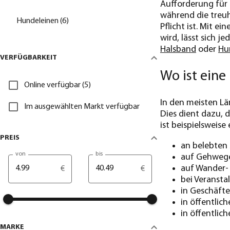
Aufforderung für
während die treuh
Hundeleinen (6)
Pflicht ist. Mit ein
wird, lässt sich 
Halsband
oder
Hu
VERFÜGBARKEIT
Wo ist eine
Online verfügbar (5)
In den meisten Lä
Im ausgewählten Markt verfügbar
Dies dient dazu, 
ist beispielsweise
PREIS
an belebten
von
bis
auf Gehweg
auf Wander-
€
€
bei Veransta
in Geschäft
in öffentlic
in öffentlic
MARKE