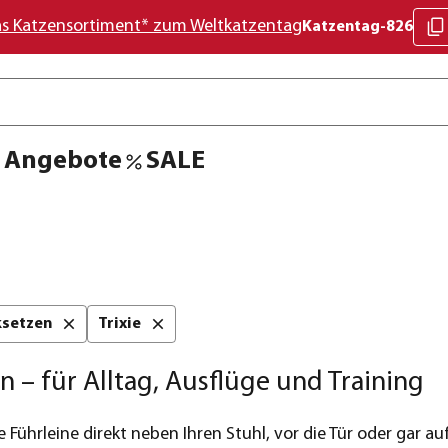
as Katzensortiment* zum Weltkatzentag
Katzentag-826
Angebote
SALE
cksetzen
Trixie
 – für Alltag, Ausflüge und Training
e Führleine direkt neben Ihren Stuhl, vor die Tür oder gar auf 