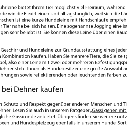
rleine bietet Ihrem Tier möglichst viel Freiraum, während Si
de wie die Flexi-Leinen sind alltagstauglich, weil sich die Lä
nschen ist eine kurze Hundeleine mit Handschlaufe empfehl
r Tier nahe bei sich halten. Eine sogenannte
Joggingleine
is
n sehr beliebt ist. Sie können diese Leine über einen Bauchg
n.
 Geschirr und
Hundeleine
zur Grundausstattung eines jeden
n Kombination kaufen. Haben Sie mehrere Tiere, die Sie zeit
l, also einer Leine mit zwei oder mehreren Befestigungspun
Dehner steht Ihnen als Hundebesitzer eine große Auswahl a
ührungen sowie reflektierenden oder leuchtenden Farben z
 bei Dehner kaufen
en Schutz und Respekt gegenüber anderen Menschen und Tie
hner! Lesen Sie auch in unserem Ratgeber „
Gassi gehen mit
gliche Gassirunde anbietet. Übrigens finden Sie weitere nüt
oxen
und
Hundespielzeug
ebenfalls in unserem
Hunde-Sort