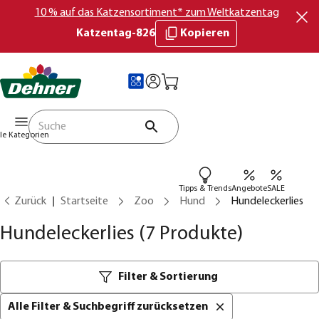
10 % auf das Katzensortiment* zum Weltkatzentag
Katzentag-826
Kopieren
lle Kategorien
Tipps & Trends
Angebote
SALE
Zurück
Startseite
Zoo
Hund
Hundeleckerlies
Hundeleckerlies
(7 Produkte)
Filter & Sortierung
Alle Filter & Suchbegriff zurücksetzen