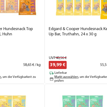
er Hundesnack Top
Edgard & Cooper Hundesnack Ke
l, Huhn
Up Bar, Truthahn, 24 x 30 g
UVP
40,
56
€
39,
99
€
58,
65
€ / kg
55,
5
Lieferbar
n
, um die Verfügbarkeit zu
Markt auswählen
, um die Verfügbarke
prüfen