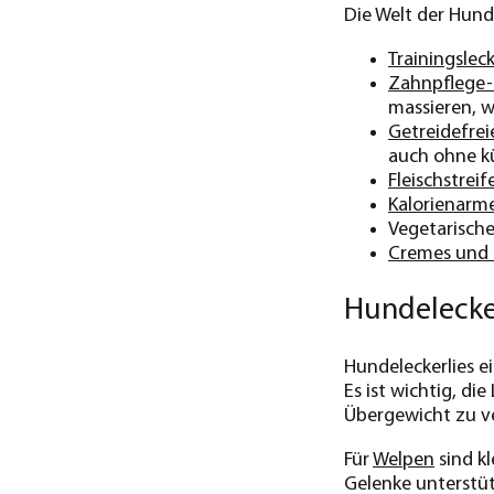
Die Welt der Hund
Trainingsleck
Zahnpflege-L
massieren, 
Getreidefreie
auch ohne k
Fleischstreif
Kalorienarme
Vegetarische
Cremes und 
Hundelecker
Hundeleckerlies e
Es ist wichtig, d
Übergewicht zu v
Für
Welpen
sind kl
Gelenke unterstüt