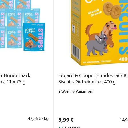
er Hundesnack
Edgard & Cooper Hundesnack B
s, 11 x 75 g
Biscuits Getreidefrei, 400 g
+ Weitere Varianten
47,
26
€ / kg
5,
99
€
14,
9