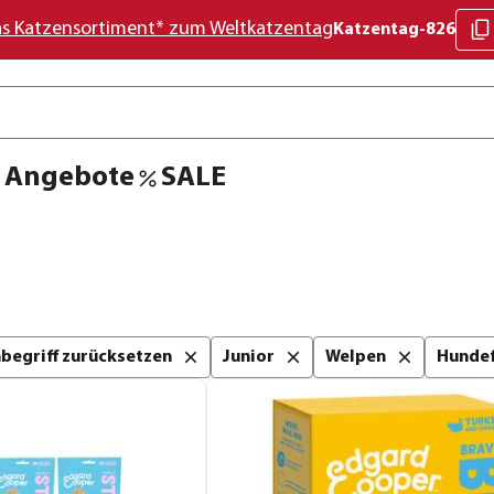
as Katzensortiment* zum Weltkatzentag
Katzentag-826
Angebote
SALE
chbegriff zurücksetzen
Junior
Welpen
Hundef