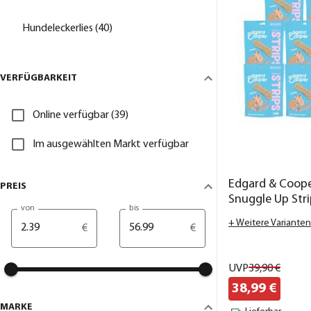
Hundeleckerlies (40)
VERFÜGBARKEIT
Online verfügbar (39)
Im ausgewählten Markt verfügbar
Edgard & Coop
PREIS
Snuggle Up Strip
von
bis
+ Weitere Varianten
€
€
UVP
39,
90
€
38,
99
€
MARKE