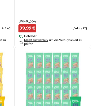
UVP
40,
56
€
39,
99
€
5
€ / kg
55,
54
€ / kg
Lieferbar
it zu
Markt auswählen
, um die Verfügbarkeit zu
prüfen