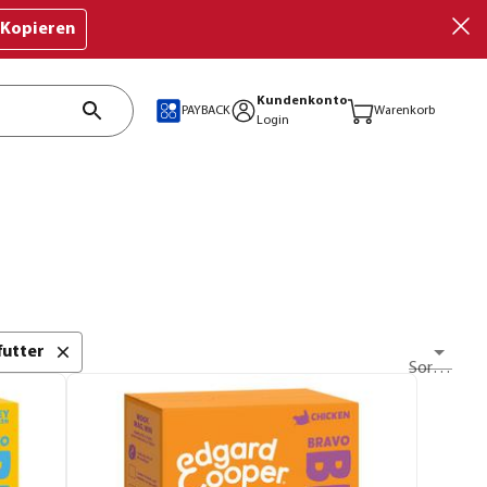
Kopieren
Kundenkonto
PAYBACK
Warenkorb
Login
utter
Sortieren nach