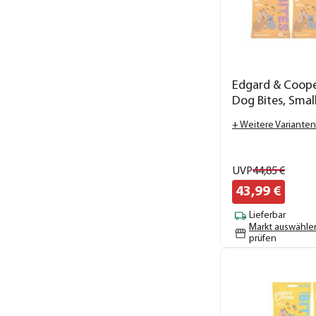
Edgard & Coop
Dog Bites, Smal
+ Weitere Varianten
UVP
44,
85
€
43,
99
€
Lieferbar
Markt auswähle
prüfen