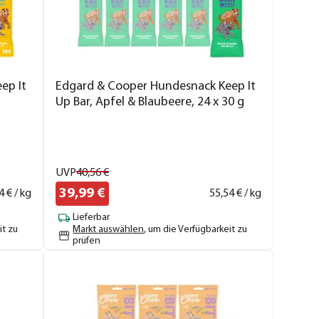
ep It
Edgard & Cooper Hundesnack Keep It
Up Bar, Apfel & Blaubeere, 24 x 30 g
UVP
40,
56
€
39,
99
€
4
€ / kg
55,
54
€ / kg
Lieferbar
it zu
Markt auswählen
, um die Verfügbarkeit zu
prüfen