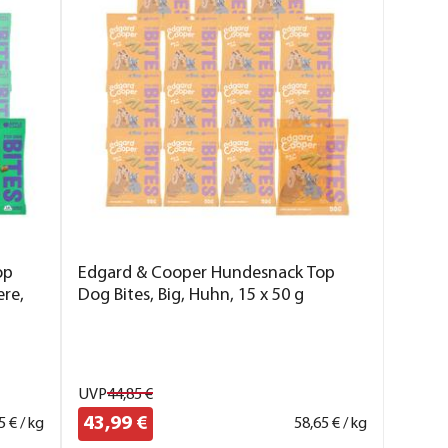
op
Edgard & Cooper Hundesnack Top
ere,
Dog Bites, Big, Huhn, 15 x 50 g
UVP
44,
85
€
43,
99
€
5
€ / kg
58,
65
€ / kg