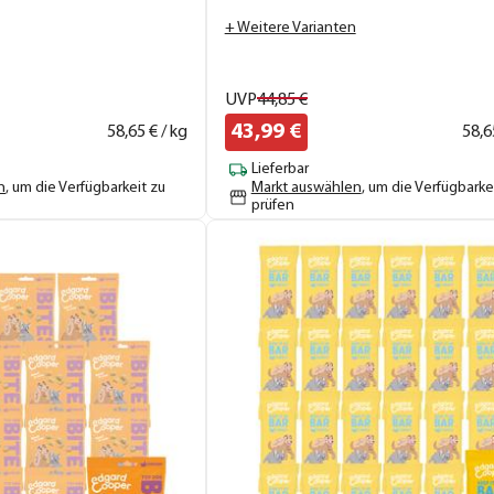
+ Weitere Varianten
UVP
44,
85
€
43,
99
€
58,
65
€ / kg
58,
6
Lieferbar
n
, um die Verfügbarkeit zu
Markt auswählen
, um die Verfügbarke
prüfen