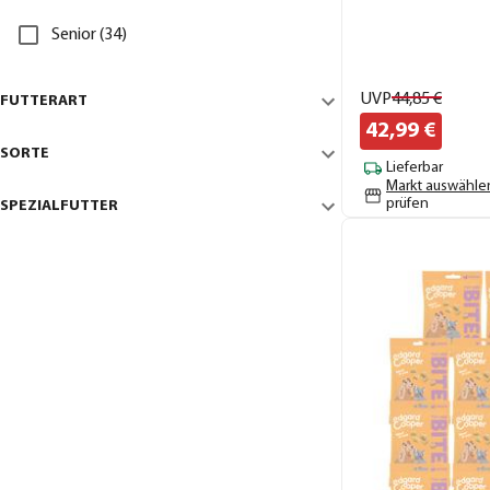
Senior (34)
UVP
44,
85
€
FUTTERART
42,
99
€
SORTE
Lieferbar
Markt auswähle
prüfen
SPEZIALFUTTER