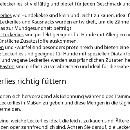
eleckerlies ist vielfältig und bietet für jeden Geschmack u
erlies
wie Hundekekse sind klein und leicht zu kauen, ideal 
eckerlies
und Kausnacks wurden entwickelt, um die Zähne I
was zur Mundgesundheit beiträgt.
 Leckerlies
sind perfekt geeignet für Hunde mit Allergien o
ünstliche Zusatzstoffe auskommen.
en
und -würfel sind besonders proteinreich und bieten ein
 Leckerlies
sind geeignet für Hunde mit speziellen Diätanf
 und vegane Leckerlies werden aus pflanzlichen Zutaten her
Pasten
sind einfach zu verabreichen und ideal für die Ga
lies richtig füttern
ignen sich hervorragend als Belohnung während des Trainin
ie Leckerlies in Maßen zu geben und diese Mengen in die täg
ermeiden.
eine, weiche Leckerlies ideal, die leicht zu kauen sind.
Ältere
zen oder zahnfreundlich sind. Achten Sie darauf, die Lecke