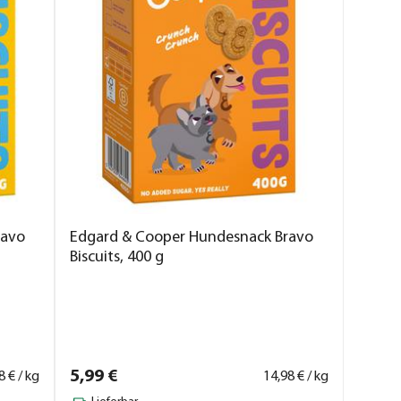
ravo
Edgard & Cooper Hundesnack Bravo
Biscuits, 400 g
5,
99
€
8
€ / kg
14,
98
€ / kg