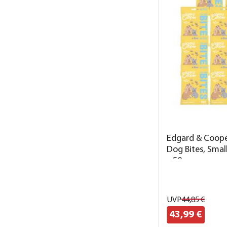
Edgard & Coop
Dog Bites, Smal
x 50 g
UVP
44,
85
€
43,
99
€