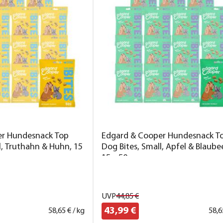
er Hundesnack Top
Edgard & Cooper Hundesnack T
l, Truthahn & Huhn, 15
Dog Bites, Small, Apfel & Blaube
15 x 50 g
UVP
44,
85
€
43,
99
€
58,
65
€ / kg
58,
6