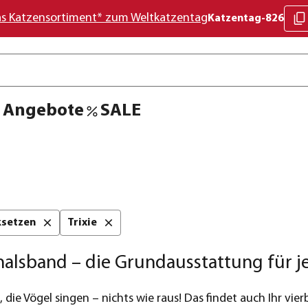
as Katzensortiment* zum Weltkatzentag
Katzentag-826
Angebote
SALE
cksetzen
Trixie
alsband – die Grundausstattung für j
 die Vögel singen – nichts wie raus! Das findet auch Ihr vie