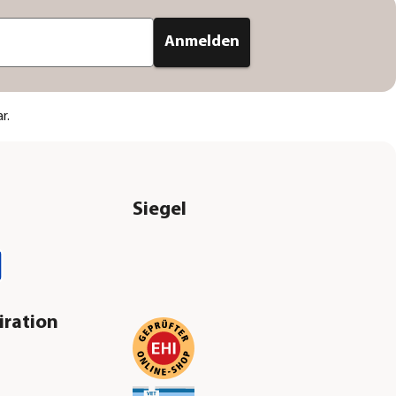
Anmelden
r.
Siegel
iration