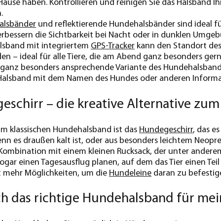
ause haben. Kontrollieren und reinigen Sie das Halsband I
n.
alsbänder
und reflektierende Hundehalsbänder sind ideal 
rbessern die Sichtbarkeit bei Nacht oder in dunklen Umgebu
lsband mit integriertem
GPS-Tracker
kann den Standort des 
en – ideal für alle Tiere, die am Abend ganz besonders ger
 ganz besonders ansprechende Variante des Hundehalsbandes 
 Halsband mit dem Namen des Hundes oder anderen Informat
eschirr – die kreative Alternative z
um klassischen Hundehalsband ist das
Hundegeschirr
, das e
enn es draußen kalt ist, oder aus besonders leichtem Neopre
Kombination mit einem kleinen Rucksack, der unter andere
sogar einen Tagesausflug planen, auf dem das Tier einen Teil
t mehr Möglichkeiten, um die
Hundeleine
daran zu befestig
ch das richtige Hundehalsband für mei