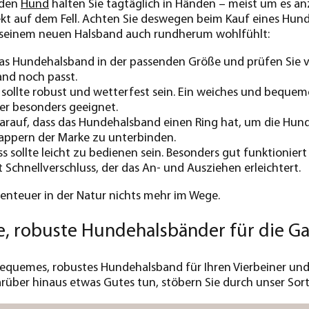
 den
Hund
halten Sie tagtäglich in Händen – meist um es a
ekt auf dem Fell. Achten Sie deswegen beim Kauf eines Hund
t seinem neuen Halsband auch rundherum wohlfühlt:
as Hundehalsband in der passenden Größe und prüfen Sie vo
nd noch passt.
 sollte robust und wetterfest sein. Ein weiches und bequem
ker besonders geeignet.
arauf, dass das Hundehalsband einen Ring hat, um die Hundem
lappern der Marke zu unterbinden.
ss sollte leicht zu bedienen sein. Besonders gut funktionie
 Schnellverschluss, der das An- und Ausziehen erleichtert.
enteuer in der Natur nichts mehr im Wege.
e, robuste Hundehalsbänder für die G
 bequemes, robustes Hundehalsband für Ihren Vierbeiner u
rüber hinaus etwas Gutes tun, stöbern Sie durch unser So