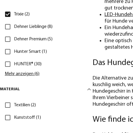
mehrere zu H
gut trockne
Trixie (2)
LED-Hundeh
für Hunde ve
Dehner Lieblinge (8)
Ein Hundeha
wiederzufind
Dehner Premium (5)
Eine optisch
gestaltetes
Hunter Smart (1)
Das Hundeg
HUNTER® (30)
Mehr anzeigen (6)
Die Alternative z
kuschlig weich, w
MATERIAL
Hundegeschirr in 
Ihrem Vierbeiner 
Hundegeschirr of
Textilien (2)
Kunststoff (1)
Wie finde i