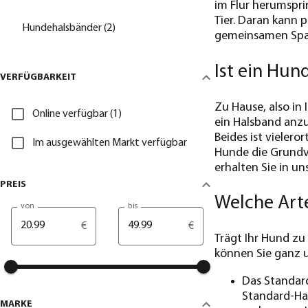
im Flur herumsprin
Tier. Daran kann 
Hundehalsbänder (2)
gemeinsamen Spaz
Ist ein Hun
VERFÜGBARKEIT
Zu Hause, also in 
Online verfügbar (1)
ein Halsband anzu
Beides ist vieler
Im ausgewählten Markt verfügbar
Hunde die Grundvo
erhalten Sie in un
PREIS
Welche Art
von
bis
€
€
Trägt Ihr Hund zu
können Sie ganz u
Das Standard
Standard-Hal
MARKE