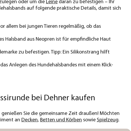
nzulegen oder um die
Leine
daran zu befestigen – Ihr
ehalsbands auf folgende praktische Details, damit sich
r allem bei jungen Tieren regelmäßig, ob das
es Halsband aus Neopren ist für empfindliche Haut
arke zu befestigen. Tipp: Ein Silikonstrang hilft
rt das Anlegen des Hundehalsbandes mit einem Klick-
assirunde bei Dehner kaufen
nd genießen Sie die gemeinsame Zeit draußen! Möchten
rtiment an
Decken
,
Betten und Körben
sowie
Spielzeug
.