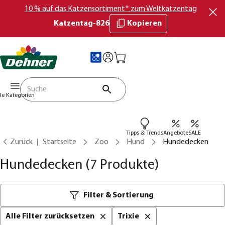
10 % auf das Katzensortiment* zum Weltkatzentag
Katzentag-826
Kopieren
lle Kategorien
Tipps & Trends
Angebote
SALE
Zurück
Startseite
Zoo
Hund
Hundedecken
Hundedecken
(7 Produkte)
Filter & Sortierung
Alle Filter zurücksetzen
Trixie